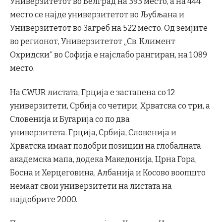
Универзитетот во Белград на 393 место, а на 444
место се најде универзитетот во Љубљана и
Универзитетот во Загреб на 522 место. Од земјите
во регионот, Универзитетот „Св. Климент
Охридски“ во Софија е најслабо рангиран, на 1.089
место.
На CWUR листата, Грција е застапена со 12
универзитети, Србија со четири, Хрватска со три, а
Словенија и Бугарија со по два
универзитета. Грција, Србија, Словенија и
Хрватска имаат подобри позиции на глобалната
академска мапа, додека Македонија, Црна Гора,
Босна и Херцеговина, Албанија и Косово воопшто
немаат свои универзитети на листата на
најдобрите 2000.