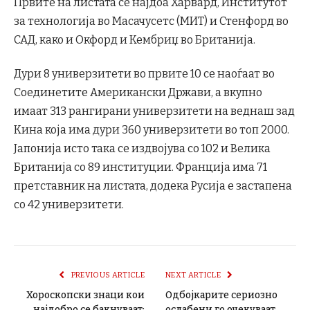
Првите на листата се најдоа Харвард, Институтот
за технологија во Масачусетс (МИТ) и Стенфорд во
САД, како и Окфорд и Кембриџ во Британија.
Дури 8 универзитети во првите 10 се наоѓаат во
Соединетите Американски Држави, а вкупно
имаат 313 рангирани универзитети на веднаш зад
Кина која има дури 360 универзитети во топ 2000.
Јапонија исто така се издвојува со 102 и Велика
Британија со 89 институции. Франција има 71
претставник на листата, додека Русија е застапена
со 42 универзитети.
PREVIOUS ARTICLE
NEXT ARTICLE
Хороскопски знаци кои
Одбојкарите сериозно
најдобро се бакнуваат:
ослабени го очекуваат