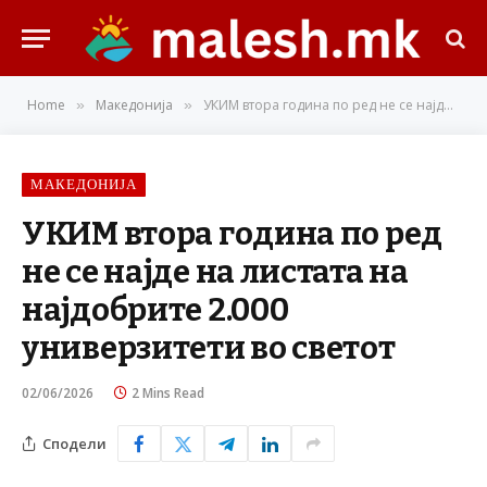
Home
Македонија
УКИМ втора година по ред не се најде на листата на најдобрите 2.000 универзитети во светот
»
»
МАКЕДОНИЈА
УКИМ втора година по ред
не се најде на листата на
најдобрите 2.000
универзитети во светот
02/06/2026
2 Mins Read
Сподели