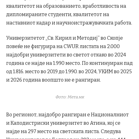
квалитетот на образованието, вработливоста на
дипломираните студенти, квалитетот на
наставниот кадар и научноистражувачката работа.
Универзитетот „Св. Кирил и Методиј” во Скопје
повеќе не фигурира на CWUR листата на 2.000
најдобри универзитети во светот откако во 2024
година се најде на 1.990 место. По континуиран пад
од 1.816. место во 2019 до 1.990. во 2024, УКИМ во 2025
и 2026 година воопшто не е рангиран.
Фото: Мета.мк
Во регионот, најдобро рангиран е Националниот
и Каподистриски универзитет во Атина, кој се
најде на 297 место на светската листа. Следува