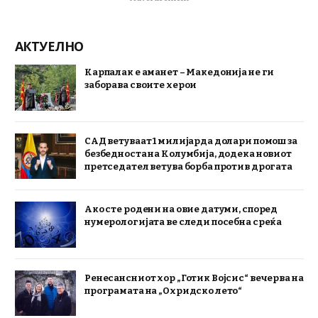
АКТУЕЛНО
Карпалак е аманет – Македонија не ги
заборава своите херои
САД ветуваат 1 милијарда долари помош за
безбедноста на Колумбија, додека новиот
претседател ветува борба против дрогата
Ако сте родени на овие датуми, според
нумерологијата ве следи посебна среќа
Ренесансниот хор „Готик Војсис“ вечерва на
програмата на „Охридско лето“