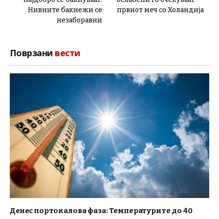
Нивните бакнежи се
првиот меч со Холандија
незаборавни
Поврзани
вести
Денес портокалова фаза: Температурите до 40