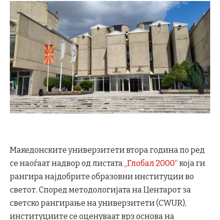
Македонските универзитети втора година по ред
се наоѓаат надвор од листата
„Глобал 2000“
која ги
рангира најдобрите образовни институции во
светот. Според методологијата на Центарот за
светско рангирање на универзитети (CWUR),
институциите се оценуваат врз основа на