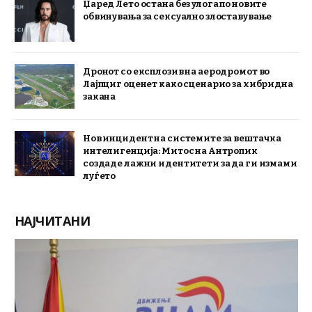
Џаред Лето остана без улога по новите
обвинувања за сексуално злоставување
Дронот со експлозив на аеродромот во
Лајпциг оценет како сценарио за хибридна
закана
Нов инцидент на системите за вештачка
интелигенција: Митос на Антропик
создаде лажни идентитети за да ги измами
луѓето
НАЈЧИТАНИ