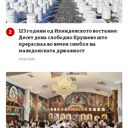
123 години од Илинденското востание:
Десет дена слободно Крушево што
прераснаа во вечен симбол на
македонската државност
02/08/2026