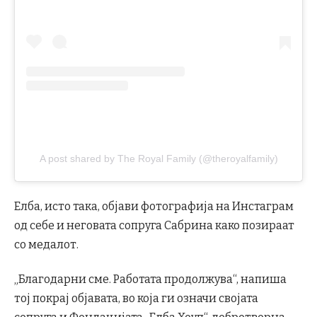
A post shared by The Royal Family (@theroyalfamily)
Елба, исто така, објави фотографија на Инстаграм
од себе и неговата сопруга Сабрина како позираат
со медалот.
„Благодарни сме. Работата продолжува“, напиша
тој покрај објавата, во која ги означи својата