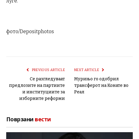
луѓе.
фото/Depositphotos
PREVIOUS ARTICLE
NEXT ARTICLE
Се разгледуваат
Мурињо го одобрил
предлозите на партиите
трансферот на Конате во
и институциите за
Реал
изборните реформи
Поврзани
вести