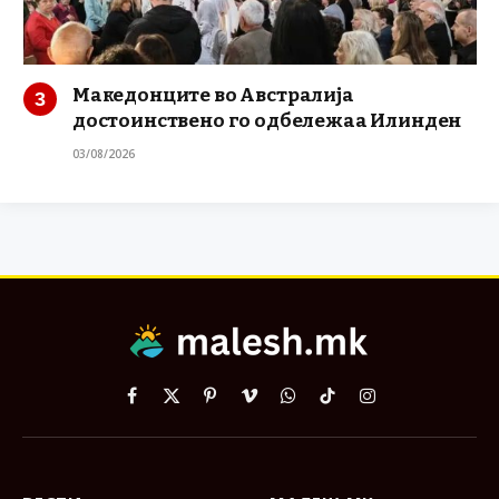
Македонците во Австралија
достоинствено го одбележаа Илинден
03/08/2026
Facebook
X
Pinterest
Vimeo
WhatsApp
TikTok
Instagram
(Twitter)