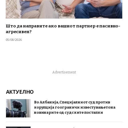
Што да направите ако вашиот партнер е пасивно-
агресивен?
05/08/2026
Advertisement
АКТУЕЛНО
Во Албанија, Специјалниот суд против
корупција го ограничи известувањето на
новинарите од судските постапки