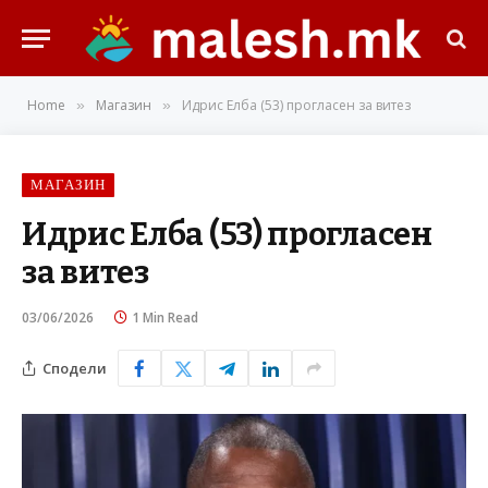
Home
Магазин
Идрис Елба (53) прогласен за витез
»
»
МАГАЗИН
Идрис Елба (53) прогласен
за витез
03/06/2026
1 Min Read
Сподели