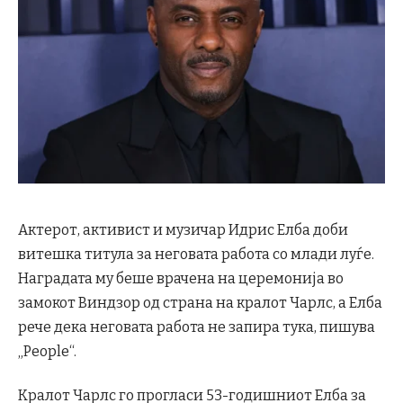
Актерот, активист и музичар Идрис Елба доби
витешка титула за неговата работа со млади луѓе.
Наградата му беше врачена на церемонија во
замокот Виндзор од страна на кралот Чарлс, а Елба
рече дека неговата работа не запира тука, пишува
„People“.
Кралот Чарлс го прогласи 53-годишниот Елба за