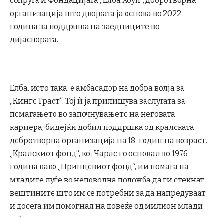
сопруга и Фондацијата „Елба Хоуп“, добротворна
организација што двојката ја основа во 2022
година за поддршка на заедниците во
дијаспората.
Елба, исто така, е амбасадор на добра волја за
„Кингс Траст“. Тој ѝ ја припишува заслугата за
помагањето во започнувањето на неговата
кариера, бидејќи добил поддршка од кралската
добротворна организација на 18-годишна возраст.
„Кралскиот фонд“, кој Чарлс го основал во 1976
година како „Принцовиот фонд“, им помага на
младите луѓе во неповолна положба да ги стекнат
вештините што им се потребни за да напредуваат
и досега им помогнал на повеќе од милион млади