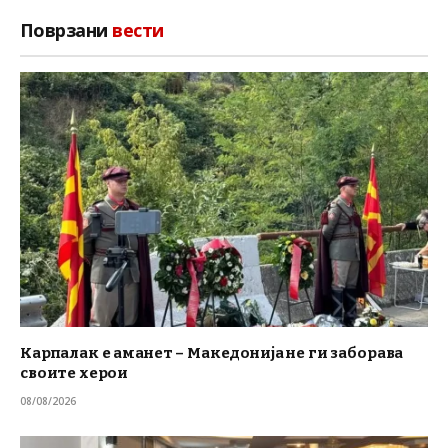
Поврзани
вести
Карпалак е аманет – Македонија не ги заборава
своите херои
08/08/2026