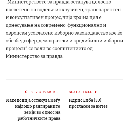
„Министерството за правда останува целосно
посветено на водење инклузивен, транспарентен
и консултативен процес, чија крајна цел е
донесување на современо, функционално и
европски усогласено изборно законодавство кое ќе
обезбеди фер, демократски и кредибилни изборни
процеси“, се вели во соопштението од
Министерство за правда.
PREVIOUS ARTICLE
NEXT ARTICLE
Македонија останува меѓу
Идрис Елба (53)
најлошо рангираните
прогласен за витез
земји во однос на
работничките права