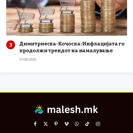
Димитриеска-Кочоска: Инфлацијата го
продолжи трендот на намалување
07/08/2026
Facebook
X
Pinterest
Vimeo
WhatsApp
TikTok
Instagram
(Twitter)