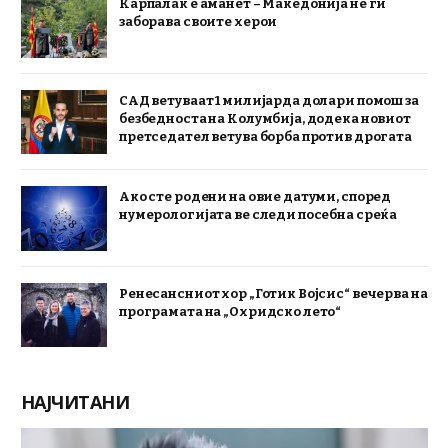
Карпалак е аманет – Македонија не ги
заборава своите херои
САД ветуваат 1 милијарда долари помош за
безбедноста на Колумбија, додека новиот
претседател ветува борба против дрогата
Ако сте родени на овие датуми, според
нумерологијата ве следи посебна среќа
Ренесансниот хор „Готик Војсис“ вечерва на
програмата на „Охридско лето“
НАЈЧИТАНИ