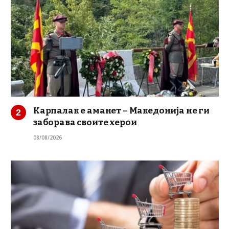
Карпалак е аманет – Македонија не ги
заборава своите херои
08/08/2026