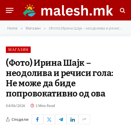
Home
Магазин
(Фото) Ирина Шајк – неодолива и речиси гола: Не може да биде попровокативно од ова
»
»
МАГАЗИН
(Фото) Ирина Шајк –
неодолива и речиси гола:
Не може да биде
попровокативно од ова
04/06/2026
2 Mins Read
Сподели