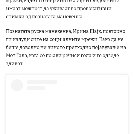
мрежи, каде што нејзините бројни следбеници
имаат можност да уживаат во провокативни
снимки од познатата манекенка.
Познатата руска манекенка, Ирина Шајк, повторно
ги излуди сите на социјалните мрежи. Како да не
беше доволно нејзиното претходно појавување на
Мет Гала, кога се појави речиси гола и го одзеде
здивот.