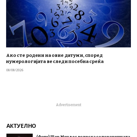
Ако сте родени на овие датуми, според
нумерологијата ве следи посебна среќа
08/08/2026
Advertisement
АКТУЕЛНО
(Фото) Шон Мендес во врска со поранешната