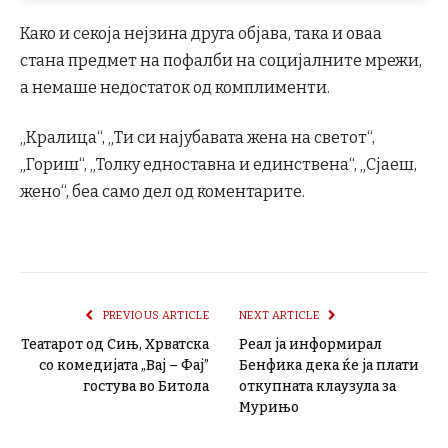
Како и секоја нејзина друга објава, така и оваа
стана предмет на пофалби на социјалните мрежи,
а немаше недостаток од комплименти.
„Кралица“, „Ти си најубавата жена на светот“,
„Гориш“, „Толку едноставна и единствена“, „Сјаеш,
жено“, беа само дел од коментарите.
PREVIOUS ARTICLE
NEXT ARTICLE
Театарот од Сињ, Хрватска
Реал ја информирал
со комедијата „Вај – Фај”
Бенфика дека ќе ја плати
гостува во Битола
откупната клаузула за
Мурињо