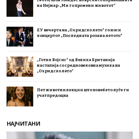
на Нејмар: „Ми го промени животот“
ЕУ вечерта на „Охридско лето“ го носи
концертот „Последната роза на летото“
„Готик Војсис“ од Велика Британија
настапија со средновековна музика на
„Охридско лето“
Пет животни лекции што повеќето луѓе ги
учат предоцна
НАЈЧИТАНИ