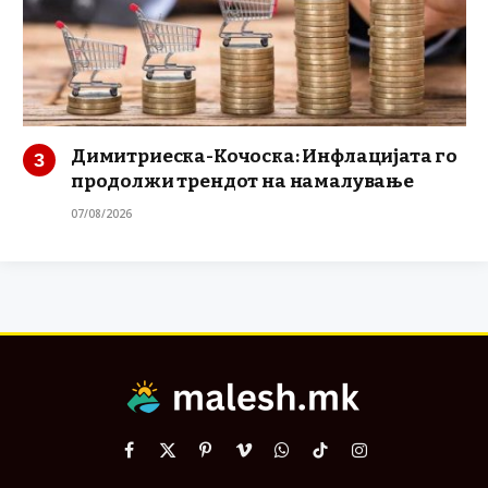
Димитриеска-Кочоска: Инфлацијата го
продолжи трендот на намалување
07/08/2026
Facebook
X
Pinterest
Vimeo
WhatsApp
TikTok
Instagram
(Twitter)