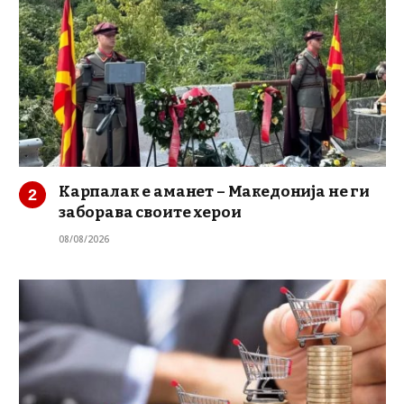
Карпалак е аманет – Македонија не ги
заборава своите херои
08/08/2026