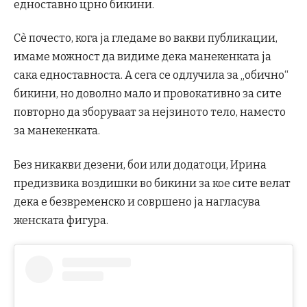
едноставно црно бикини.
Сè почесто, кога ја гледаме во вакви публикации,
имаме можност да видиме дека манекенката ја
сака едноставноста. А сега се одлучила за „обично“
бикини, но доволно мало и провокативно за сите
повторно да зборуваат за нејзиното тело, наместо
за манекенката.
Без никакви дезени, бои или додатоци, Ирина
предизвика воздишки во бикини за кое сите велат
дека е безвременско и совршено ја нагласува
женската фигура.