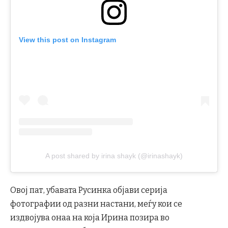
View this post on Instagram
A post shared by irina shayk (@irinashayk)
Овој пат, убавата Русинка објави серија
фотографии од разни настани, меѓу кои се
издвојува онаа на која Ирина позира во