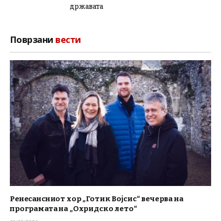
државата
Поврзани
вести
Ренесансниот хор „Готик Војсис“ вечерва на
програмата на „Охридско лето“