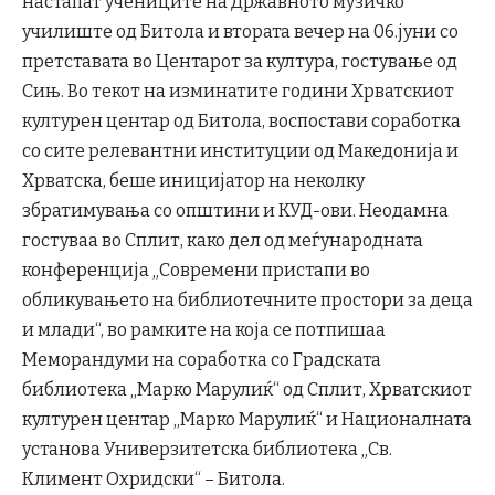
настапат учениците на Државното музичко
училиште од Битола и втората вечер на 06.јуни со
претставата во Центарот за култура, гостување од
Сињ. Во текот на изминатите години Хрватскиот
културен центар од Битола, воспостави соработка
со сите релевантни институции од Македонија и
Хрватска, беше иницијатор на неколку
збратимувања со општини и КУД-ови. Неодамна
гостуваа во Сплит, како дел од меѓународната
конференција „Современи пристапи во
обликувањето на библиотечните простори за деца
и млади“, во рамките на која се потпишаа
Меморандуми на соработка со Градската
библиотека „Марко Марулиќ“ од Сплит, Хрватскиот
културен центар „Марко Марулиќ“ и Националната
установа Универзитетска библиотека „Св.
Климент Охридски“ – Битола.