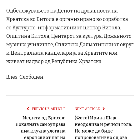
Одбележувањето на Денот на државноста на
Хрватска во Битола е организирано во соработка
со Културно-информативниот центар Битола,
Општина Битола, Центарот за култура, Државното
музичко училиште, Сплитско Далматинскиот округ
и Централната канцеларија за Хрватите кои
живеат надвор од Република Хрватска.
Влез: Слободен
PREVIOUS ARTICLE
NEXT ARTICLE
Меџити од Брисел:
(Фото) Ирина Шајк –
Локалната самоуправа
неодолива и речиси гола:
има клучна улога на
Не може да биде
европскиот пат на
попровокативно од ова