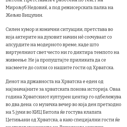
Мирољуб Недовиќ, а под режисерската палка на
Жељко Вицулин.
Силен хумор и комични ситуации, претстава во
која актерите на духовит начин нè соочуваат со
апсурдите на модерното време, каде што
виртуелниот свет често ни го диктира темпото на
живеење. Не ја пропуштајте приликата да се
насмеете до солзи со нашите гости од Хрватска.
Денот на државноста на Хрватска е еден од
најзначајните за хрватската понова историја. Оваа
година Хрватскиот културен центар го одбележува
во два дена: со музичка вечер во која ден претходно
на 5.јуни во КИЦ Битола ќе гостува клапата
Цетињани од Хрватска, а како специјални гости ќе