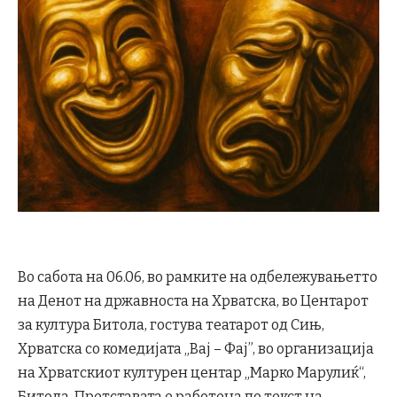
Во сабота на 06.06, во рамките на одбележувањетто
на Денот на државноста на Хрватска, во Центарот
за култура Битола, гостува театарот од Сињ,
Хрватска со комедијата „Вај – Фај”, во организација
на Хрватскиот културен центар „Марко Марулиќ“,
Битола. Претставата е работена по текст на