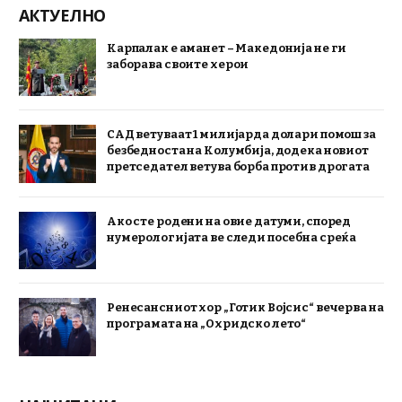
АКТУЕЛНО
Карпалак е аманет – Македонија не ги
заборава своите херои
САД ветуваат 1 милијарда долари помош за
безбедноста на Колумбија, додека новиот
претседател ветува борба против дрогата
Ако сте родени на овие датуми, според
нумерологијата ве следи посебна среќа
Ренесансниот хор „Готик Војсис“ вечерва на
програмата на „Охридско лето“