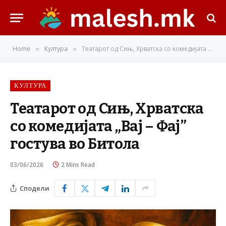
Home
Култура
Театарот од Сињ, Хрватска со комедијата „Вај – Фај” гостува во Битола
»
»
КУЛТУРА
Театарот од Сињ, Хрватска
со комедијата „Вај – Фај”
гостува во Битола
03/06/2026
2 Mins Read
Сподели