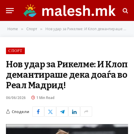
Home
Спорт
Нов удар за Рикелме: И Клоп демантираше дека доаѓа во Реал Мадрид!
»
»
СПОРТ
Нов удар за Рикелме: И Клоп
демантираше дека доаѓа во
Реал Мадрид!
06/06/2026
1 Min Read
Сподели