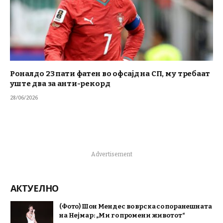
Роналдо 23 пати фатен во офсајд на СП, му требаат
уште два за анти-рекорд
28/06/2026
Advertisement
АКТУЕЛНО
(Фото) Шон Мендес во врска со поранешната
на Нејмар: „Ми го промени животот“