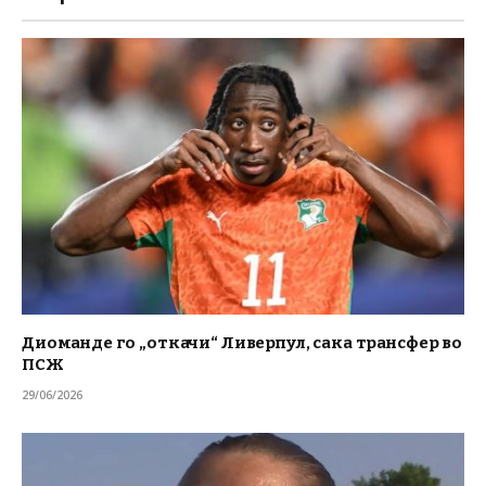
Диоманде го „откачи“ Ливерпул, сака трансфер во
ПСЖ
29/06/2026