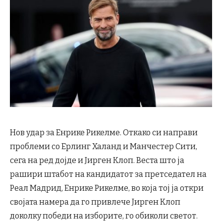
Нов удар за Енрике Рикелме. Откако си направи
проблеми со Ерлинг Халанд и Манчестер Сити,
сега на ред дојде и Јирген Клоп. Веста што ја
рашири штабот на кандидатот за претседател на
Реал Мадрид, Енрике Рикелме, во која тој ја откри
својата намера да го привлече Јирген Клоп
доколку победи на изборите, го обиколи светот.