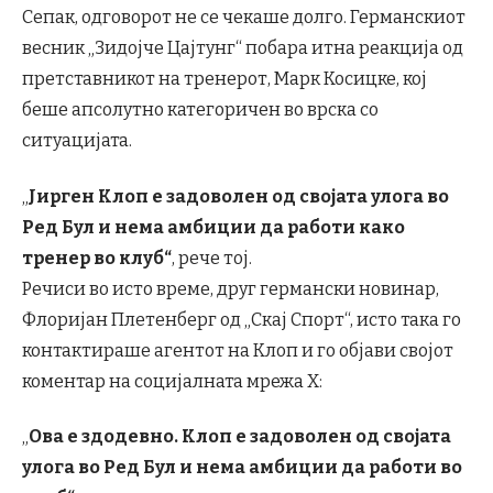
Сепак, одговорот не се чекаше долго. Германскиот
весник „Зидојче Цајтунг“ побара итна реакција од
претставникот на тренерот, Марк Косицке, кој
беше апсолутно категоричен во врска со
ситуацијата.
„
Јирген Клоп е задоволен од својата улога во
Ред Бул и нема амбиции да работи како
тренер во клуб“
, рече тој.
Речиси во исто време, друг германски новинар,
Флоријан Плетенберг од „Скај Спорт“, исто така го
контактираше агентот на Клоп и го објави својот
коментар на социјалната мрежа X:
„
Ова е здодевно. Клоп е задоволен од својата
улога во Ред Бул и нема амбиции да работи во