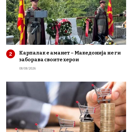
Карпалак е аманет – Македонија не ги
заборава своите херои
08/08/2026