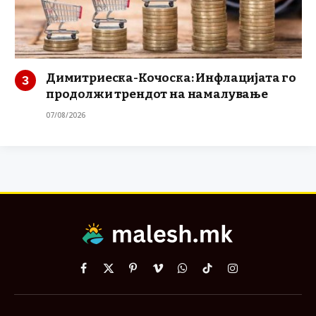
Димитриеска-Кочоска: Инфлацијата го
продолжи трендот на намалување
07/08/2026
Facebook
X
Pinterest
Vimeo
WhatsApp
TikTok
Instagram
(Twitter)