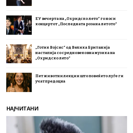
ЕУ вечерта на „Охридско лето“ го носи
концертот „Последната роза на летото“
„Готик Војсис“ од Велика Британија
настапија со средновековна музика на
„Охридско лето“
Пет животни лекции што повеќето луѓе ги
учат предоцна
НАЈЧИТАНИ