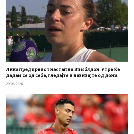
Лина пред првиот настап на Вимблдон: Утре ќе
дадам се од себе, гледајте и навивајте од дома
29/06/2026