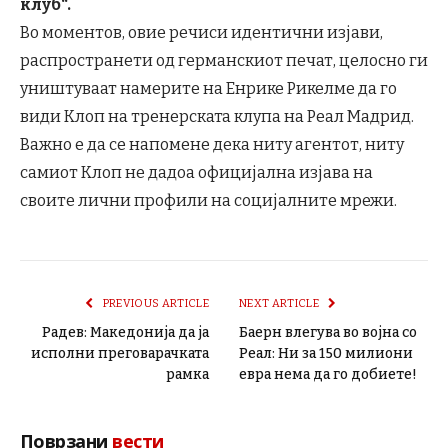
клуб“.
Во моментов, овие речиси идентични изјави,
распространети од германскиот печат, целосно ги
уништуваат намерите на Енрике Рикелме да го
види Клоп на тренерската клупа на Реал Мадрид.
Важно е да се напомене дека ниту агентот, ниту
самиот Клоп не дадоа официјална изјава на
своите лични профили на социјалните мрежи.
PREVIOUS ARTICLE
NEXT ARTICLE
Радев: Македонија да ја
Баерн влегува во војна со
исполни преговарачката
Реал: Ни за 150 милиони
рамка
евра нема да го добиете!
Поврзани
вести