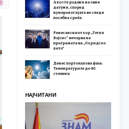
stagram
Ако сте родени на овие
r)
датуми, според
нумерологијата ве следи
посебна среќа
Ренесансниот хор „Готик
Војсис“ вечерва на
програмата на „Охридско
лето“
Денес портокалова фаза:
Температурите до 40
степени
НАЈЧИТАНИ