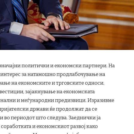
јзначајни политички и економски партнери. На
 интерес за натамошно продлабочување на
вање на економските и трговските односи.
вестиции, зајакнување на економската
ионални и меѓународни предизвици. Изразивме
пријателски држави ќе продолжат да се
и во периодот што следува. Заеднички ја
 соработката и економскиот развој како