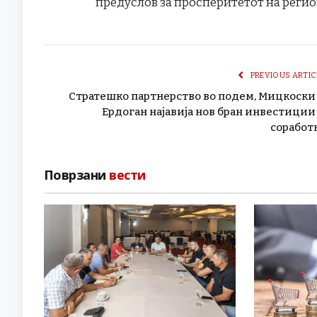
предуслов за просперитетот на регио
PREVIOUS ARTIC
Стратешко партнерство во подем, Мицкоски
Ердоган најавија нов бран инвестиции
соработ
Поврзани
вести