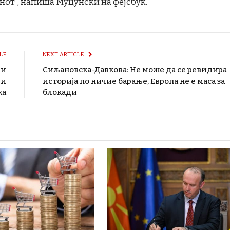
нот“, напиша Муцунски на фејсбук.
LE
NEXT ARTICLE
 и
Сиљановска-Давкова: Не може да се ревидира
 и
историја по ничие барање, Европа не е маса за
ка
блокади