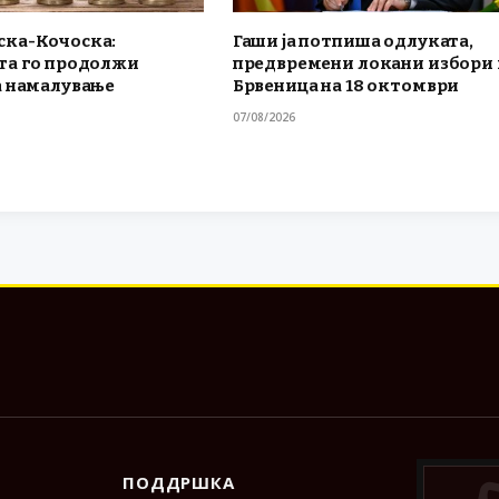
ка-Кочоска:
Гаши ја потпиша одлуката,
та го продолжи
предвремени локани избори 
а намалување
Брвеница на 18 октомври
07/08/2026
ПОДДРШКА