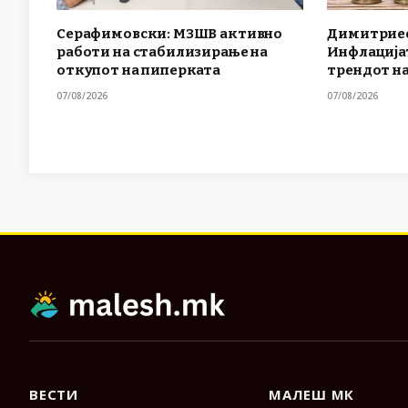
Серафимовски: МЗШВ активно
Димитриес
работи на стабилизирање на
Инфлација
откупот на пиперката
трендот н
07/08/2026
07/08/2026
ВЕСТИ
МАЛЕШ МК