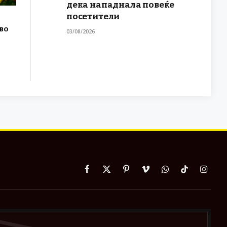
дека нападнала повеќе
посетители
во
03/08/2026
Facebook
X
Pinterest
Vimeo
WhatsApp
TikTok
Instag
(Twitter)