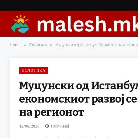
Home
Политика
Муцунски од Истанбул: Соработката и еконо
»
»
ПОЛИТИКА
Муцунски од Истанбул
економскиот развој се
на регионот
13/06/2026
1 Min Read