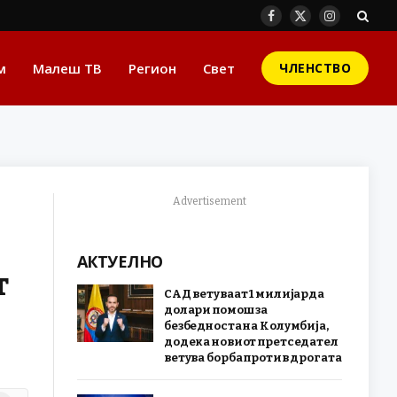
Facebook
X
Instagram
(Twitter)
м
Малеш ТВ
Регион
Свет
ЧЛЕНСТВО
Advertisement
АКТУЕЛНО
т
САД ветуваат 1 милијарда
долари помош за
безбедноста на Колумбија,
додека новиот претседател
ветува борба против дрогата