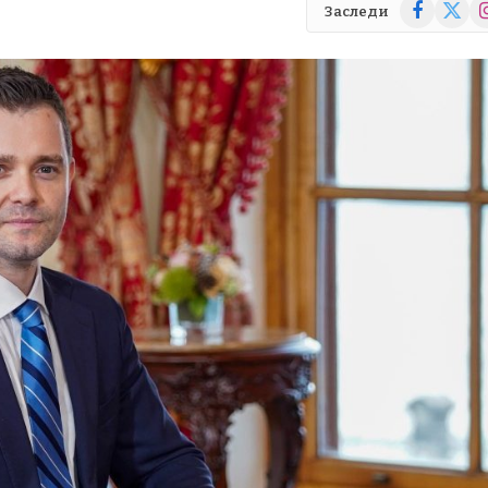
Facebook
X
In
Заследи
(Twitte