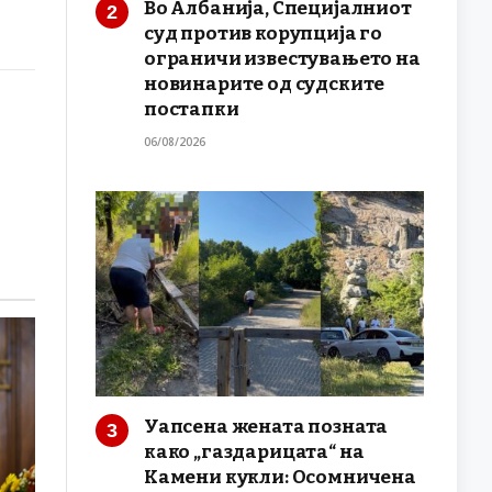
Во Албанија, Специјалниот
суд против корупција го
ограничи известувањето на
новинарите од судските
постапки
06/08/2026
Уапсена жената позната
како „газдарицата“ на
Камени кукли: Осомничена