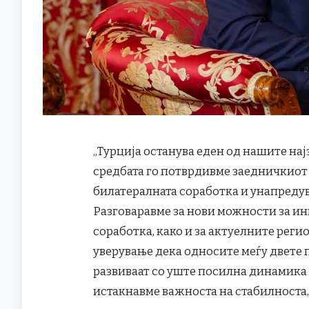
„Турција останува еден од нашите на
средбата го потврдивме заедничкиот
билатералната соработка и унапреду
Разговаравме за нови можности за ин
соработка, како и за актуелните рег
уверување дека односите меѓу двете 
развиваат со уште посилна динамика 
истакнавме важноста на стабилноста,