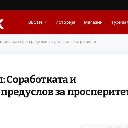
ВЕСТИ
Историја
Магазин
Туриза
мскиот развој се предуслов за просперитет на регионот
: Соработката и
 предуслов за просперите