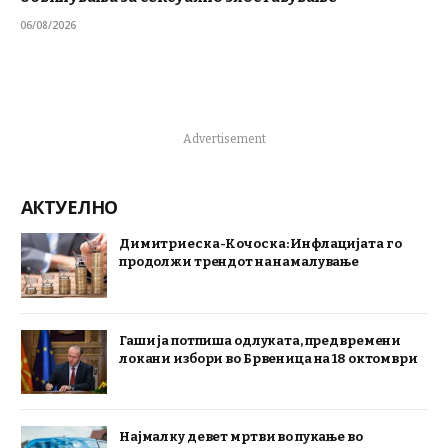
06/08/2026
Advertisement
АКТУЕЛНО
Димитриеска-Кочоска: Инфлацијата го
продолжи трендот на намалување
Гаши ја потпиша одлуката, предвремени
локани избори во Брвеница на 18 октомври
Најмалку девет мртви во пукање во