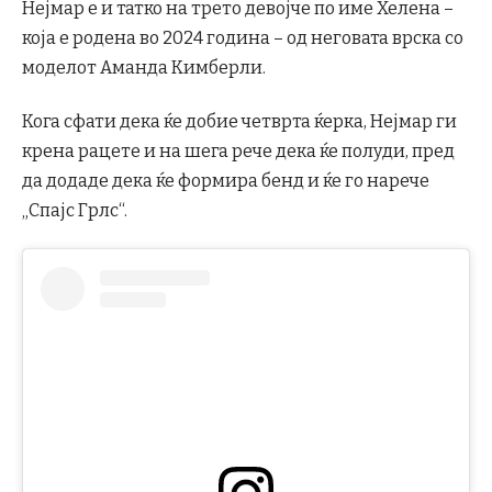
Нејмар е и татко на трето девојче по име Хелена –
која е родена во 2024 година – од неговата врска со
моделот Аманда Кимберли.
Кога сфати дека ќе добие четврта ќерка, Нејмар ги
крена рацете и на шега рече дека ќе полуди, пред
да додаде дека ќе формира бенд и ќе го нарече
„Спајс Грлс“.