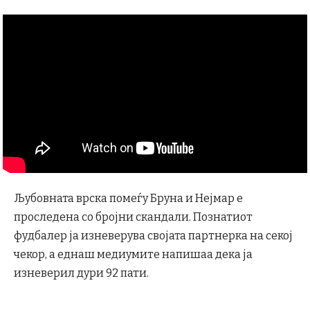
Љубовната врска помеѓу Бруна и Нејмар е
проследена со бројни скандали. Познатиот
фудбалер ја изневерува својата партнерка на секој
чекор, а еднаш медиумите напишаа дека ја
изневерил дури 92 пати.