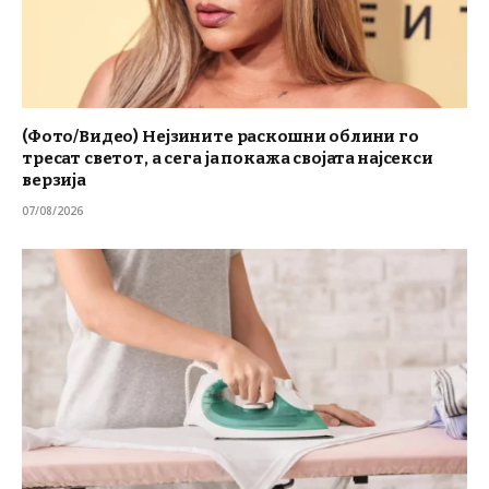
(Фото/Видео) Нејзините раскошни облини го
тресат светот, а сега ја покажа својата најсекси
верзија
07/08/2026