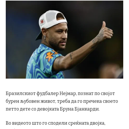
Бразилскиот фудбалер Нејмар, познат по својот
бурен љубовен живот, треба да го пречека своето
петто дете со девојката Бруна Бјанкарди.
Во видеото што го сподели среќната двојка,