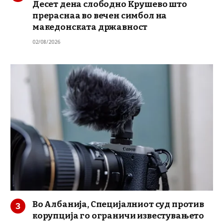
Десет дена слободно Крушево што
прераснаа во вечен симбол на
македонската државност
02/08/2026
Во Албанија, Специјалниот суд против
корупција го ограничи известувањето