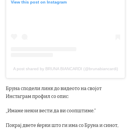
View this post on Instagram
A post shared by BRUNA BIANCARDI (@brunabiancardi)
Бруна сподели линк до видеото на својот
Инстаграм профил со опис:
„Имаме некои вести да ви соопштиме.“
Покрај двете ќерки што ги има со Бруна и синот,