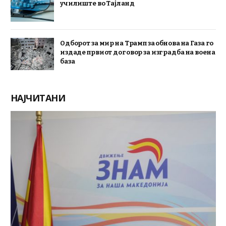
училиште во Тајланд
Одборот за мир на Трамп за обнова на Газа го
издаде првиот договор за изградба на воена
база
НАЈЧИТАНИ