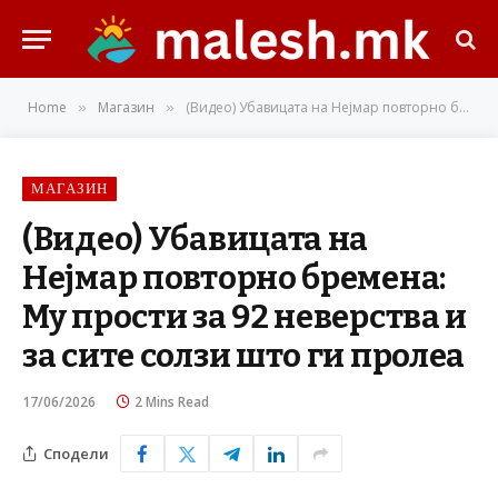
Home
Магазин
(Видео) Убавицата на Нејмар повторно бремена: Му прости за 92 неверства и за сите солзи што ги пролеа
»
»
МАГАЗИН
(Видео) Убавицата на
Нејмар повторно бремена:
Му прости за 92 неверства и
за сите солзи што ги пролеа
17/06/2026
2 Mins Read
Сподели