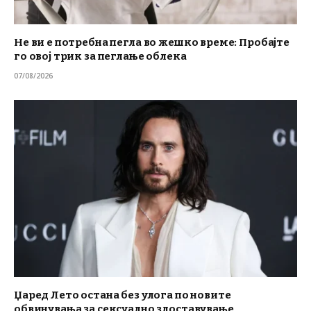
Не ви е потребна пегла во жешко време: Пробајте
го овој трик за пеглање облека
07/08/2026
Џаред Лето остана без улога по новите
обвинувања за сексуално злоставување