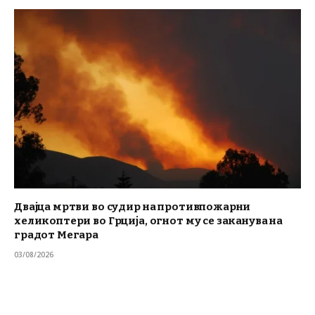
Двајца мртви во судир на противпожарни
хеликоптери во Грција, огнот му се заканува на
градот Мегара
03/08/2026