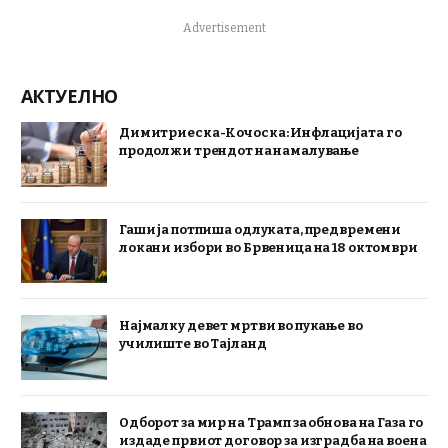
Advertisement
АКТУЕЛНО
Димитриеска-Кочоска: Инфлацијата го
продолжи трендот на намалување
Гаши ја потпиша одлуката, предвремени
локани избори во Брвеница на 18 октомври
Најмалку девет мртви во пукање во
училиште во Тајланд
Одборот за мир на Трамп за обнова на Газа го
издаде првиот договор за изградба на воена