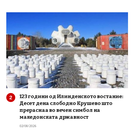
123 години од Илинденското востание:
Десет дена слободно Крушево што
прераснаа во вечен симбол на
македонската државност
02/08/2026