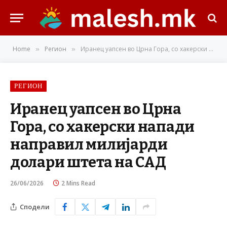
Home
Регион
Иранец уапсен во Црна Гора, со хакерски напади направил милијарди долари штета на САД
»
»
РЕГИОН
Иранец уапсен во Црна
Гора, со хакерски напади
направил милијарди
долари штета на САД
26/06/2026
2 Mins Read
Сподели