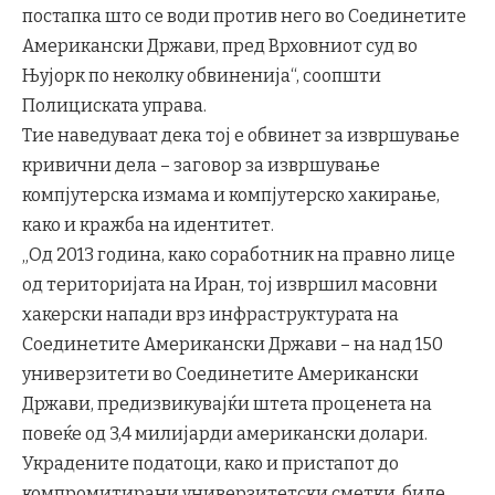
постапка што се води против него во Соединетите
Американски Држави, пред Врховниот суд во
Њујорк по неколку обвиненија“, соопшти
Полициската управа.
Тие наведуваат дека тој е обвинет за извршување
кривични дела – заговор за извршување
компјутерска измама и компјутерско хакирање,
како и кражба на идентитет.
„Од 2013 година, како соработник на правно лице
од територијата на Иран, тој извршил масовни
хакерски напади врз инфраструктурата на
Соединетите Американски Држави – на над 150
универзитети во Соединетите Американски
Држави, предизвикувајќи штета проценета на
повеќе од 3,4 милијарди американски долари.
Украдените податоци, како и пристапот до
компромитирани универзитетски сметки, биле