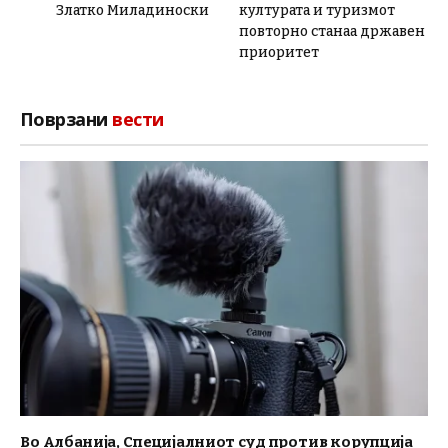
Златко Миладиноски
културата и туризмот
повторно станаа државен
приоритет
Поврзани
вести
Во Албанија, Специјалниот суд против корупција