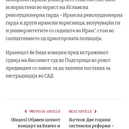
искористени во корист на Исламска
револуционерна гарда – Иранска револуционерна
гарда и други ирански корисници, вклучувајќи ги
и универзитетите со седиште во Иран“, стои во
соопштението од црногорската полиција.
Иранецот ќе биде изведен пред истражниот
судија на Високиот суд во Подгорица во рокот
предвиден со закон, за да започне постапка за
екстрадиција во САД.
PREVIOUS ARTICLE
NEXT ARTICLE
(Видео) Објавен целиот
Љутков: Две години
концерт на Влатко и
системски реформи –