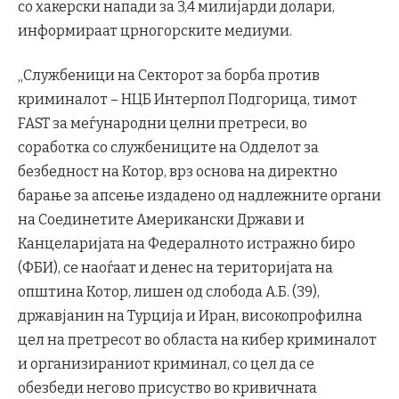
со хакерски напади за 3,4 милијарди долари,
информираат црногорските медиуми.
„Службеници на Секторот за борба против
криминалот – НЦБ Интерпол Подгорица, тимот
FAST за меѓународни целни претреси, во
соработка со службениците на Одделот за
безбедност на Котор, врз основа на директно
барање за апсење издадено од надлежните органи
на Соединетите Американски Држави и
Канцеларијата на Федералното истражно биро
(ФБИ), се наоѓаат и денес на територијата на
општина Котор, лишен од слобода А.Б. (39),
државјанин на Турција и Иран, високопрофилна
цел на претресот во областа на кибер криминалот
и организираниот криминал, со цел да се
обезбеди негово присуство во кривичната