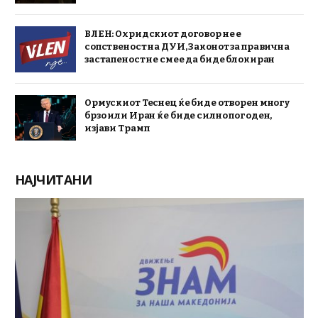
ВЛЕН: Охридскиот договор не е
сопственост на ДУИ, Законот за правична
застапеност не смее да биде блокиран
Ормускиот Теснец ќе биде отворен многу
брзо или Иран ќе биде силно погоден,
изјави Трамп
НАЈЧИТАНИ