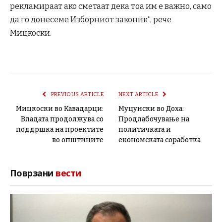
рекламираат ако сметаат дека тоа им е важно, само
да го донесеме Изборниот законик“, рече
Мицкоски.
PREVIOUS ARTICLE
NEXT ARTICLE
Мицкоски во Кавадарци:
Муцунски во Доха:
Владата продолжува со
Продлабочување на
поддршка на проектите
политичката и
во општините
економската соработка
Поврзани
вести