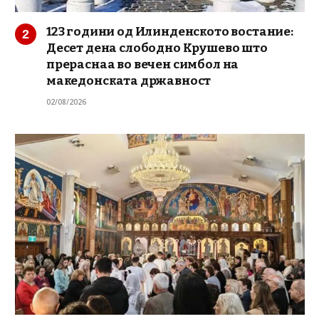
123 години од Илинденското востание:
Десет дена слободно Крушево што
прераснаа во вечен симбол на
македонската државност
02/08/2026