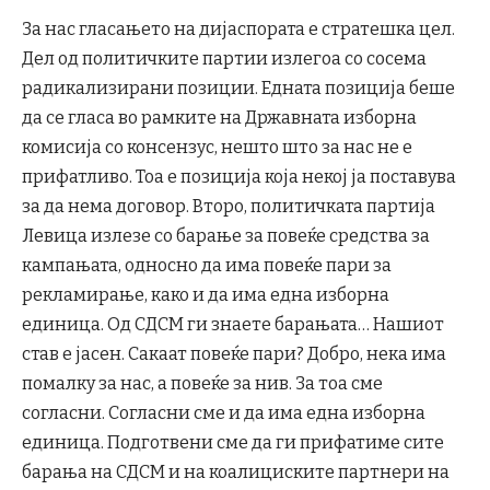
За нас гласањето на дијаспората е стратешка цел.
Дел од политичките партии излегоа со сосема
радикализирани позиции. Едната позиција беше
да се гласа во рамките на Државната изборна
комисија со консензус, нешто што за нас не е
прифатливо. Тоа е позиција која некој ја поставува
за да нема договор. Второ, политичката партија
Левица излезе со барање за повеќе средства за
кампањата, односно да има повеќе пари за
рекламирање, како и да има една изборна
единица. Од СДСМ ги знаете барањата… Нашиот
став е јасен. Сакаат повеќе пари? Добро, нека има
помалку за нас, а повеќе за нив. За тоа сме
согласни. Согласни сме и да има една изборна
единица. Подготвени сме да ги прифатиме сите
барања на СДСМ и на коалициските партнери на