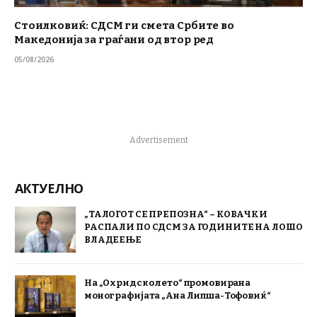
Стоилковиќ: СДСМ ги смета Србите во
Македонија за граѓани од втор ред
05/08/2026
Advertisement
АКТУЕЛНО
„ТАЛОГОТ СЕ ПРЕПОЗНА“ – КОВАЧКИ
РАСПАЛИ ПО СДСМ ЗА ГОДИНИТЕ НА ЛОШО
ВЛАДЕЕЊЕ
На „Охридско лето“ промовирана
монографијата „Ана Липша-Тофовиќ“