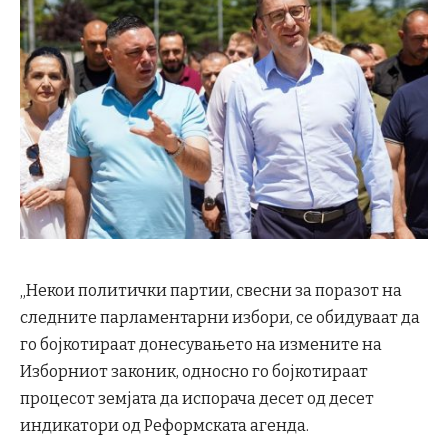
„Некои политички партии, свесни за поразот на
следните парламентарни избори, се обидуваат да
го бојкотираат донесувањето на измените на
Изборниот законик, односно го бојкотираат
процесот земјата да испорача десет од десет
индикатори од Реформската агенда.