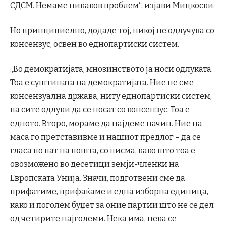
СДСМ. Немаме никаков проблем“, изјави Мицкоски.
Но принципиелно, додаде тој, никој не одлучува со
консензус, освен во еднопартиски систем.
„Во демократијата, мнозинството ја носи одлуката.
Тоа е суштината на демократијата. Ние не сме
консензуална држава, ниту еднопартиски систем,
па сите одлуки да се носат со консензус. Тоа е
едното. Второ, мораме да најдеме начин. Ние на
маса го претставивме и нашиот предлог – да се
гласа по пат на пошта, со писма, како што тоа е
овозможено во десетици земји-членки на
Европската Унија. Значи, подготвени сме да
прифатиме, прифаќаме и една изборна единица,
како и поголем буџет за оние партии што не се дел
од четирите најголеми. Нека има, нека се