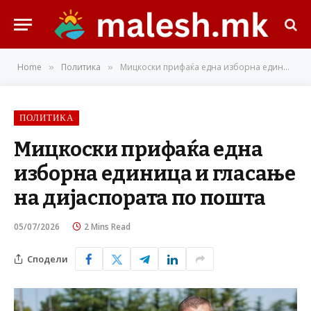
Home
Политика
Мицкоски прифаќа една изборна единица и гласање на дијаспората по пошта
»
»
ПОЛИТИКА
Мицкоски прифаќа една
изборна единица и гласање
на дијаспората по пошта
05/07/2026
2 Mins Read
Сподели