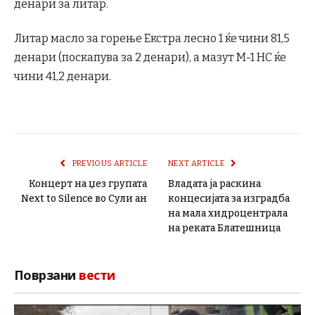
денари за литар.
Литар масло за горење Екстра лесно 1 ќе чини 81,5
денари (поскапува за 2 денари), а мазут М-1 НС ќе
чини 41,2 денари.
PREVIOUS ARTICLE
NEXT ARTICLE
Концерт на џез групата
Владата ја раскина
Next to Silence во Сули ан
концесијата за изградба
на мала хидроцентрала
на реката Блатешница
Поврзани
вести