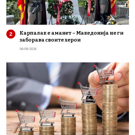
Карпалак е аманет – Македонија не ги
заборава своите херои
08/08/2026