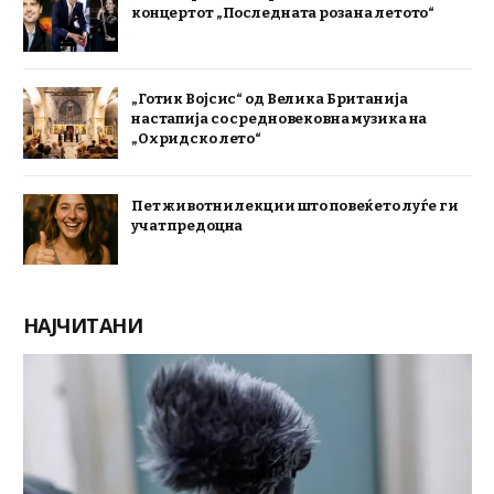
концертот „Последната роза на летото“
„Готик Војсис“ од Велика Британија
настапија со средновековна музика на
„Охридско лето“
Пет животни лекции што повеќето луѓе ги
учат предоцна
НАЈЧИТАНИ