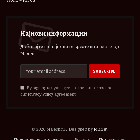
Work With Us
Најнови информации
Добивајте ги најновите креативни вести од
Малеш.
By signing up, you agree to the our terms and
our
Privacy Policy
agreement.
© 2026 MaleshMK. Designed by
MKNet
.
Политика на приватност
Услови
Пристапност