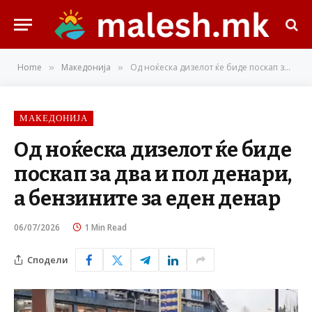
Home
Македонија
Од ноќеска дизелот ќе биде поскап за два и пол денари, а бензините за еден денар
»
»
МАКЕДОНИЈА
Од ноќеска дизелот ќе биде
поскап за два и пол денари,
а бензините за еден денар
06/07/2026
1 Min Read
Сподели