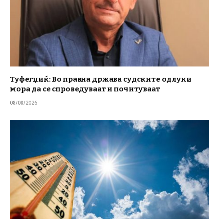
Туфегџиќ: Во правна држава судските одлуки
мора да се спроведуваат и почитуваат
08/08/2026