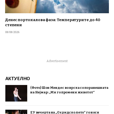
Денес портокалова фаза: Температурите до 40
степени
08/08/2026
Advertisement
АКТУЕЛНО
(Фото) Шон Мендес во врска со поранешната
на Нејмар: „Ми го промени животот“
ЕУ вечерта на „Охридско лето“ го носи