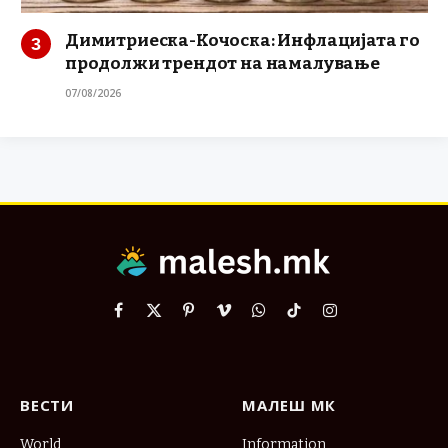
Димитриеска-Кочоска: Инфлацијата го
продолжи трендот на намалување
07/08/2026
Facebook
X
Pinterest
Vimeo
WhatsApp
TikTok
Instagram
(Twitter)
ВЕСТИ
МАЛЕШ МК
World
Information