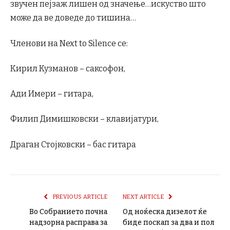
звучен пејзаж лишен од значење…искуство што
може да ве доведе до тишина…
Членови на Next to Silence се:
Кирил Кузманов – саксофон,
Ади Имери – гитара,
Филип Димишковски – клавијатури,
Драган Стојковски – бас гитара
PREVIOUS ARTICLE
NEXT ARTICLE
Во Собранието почна
Од ноќеска дизелот ќе
надзорна расправа за
биде поскап за два и пол