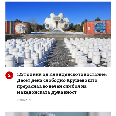
123 години од Илинденското востание:
Десет дена слободно Крушево што
прераснаа во вечен симбол на
македонската државност
02/08/2026