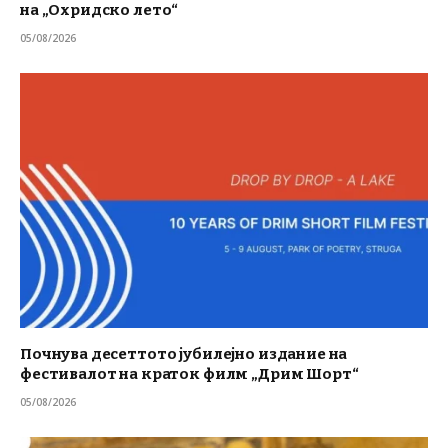
на „Охридско лето“
05/08/2026
Почнува десеттото јубилејно издание на
фестивалот на краток филм „Дрим Шорт“
05/08/2026