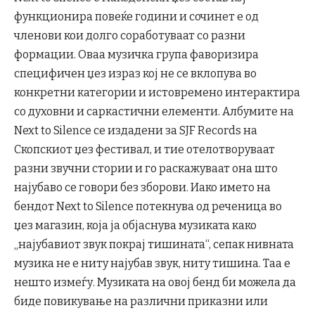
функционира повеќе години и сочинет е од
членови кои долго соработуваат со разни
формации. Оваа музичка група фаворизира
специфичен џез израз кој не се вклопува во
конкретни категории и истовремено интерактира
со духовни и саркастични елементи. Албумите на
Next to Silence се издадени за SJF Records на
Скопскиот џез фестивал, и тие отелотворуваат
разни звучни стории и го раскажуваат она што
најубаво се говори без зборови. Иако името на
бендот Next to Silence потекнува од реченица во
џез магазин, која ја објаснува музиката како
„најубавиот звук покрај тишината“, сепак нивната
музика не е ниту најубав звук, ниту тишина. Тaа е
нешто измеѓу. Музиката на овој бенд би можела да
биде повикување на различни приказни или