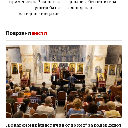
примената на Законот за
денари, а бензините за
употреба на
еден денар
македонскиот јазик
Поврзани
вести
„Вокален и пијанистички огномет“ за роденденот