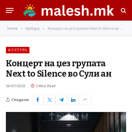
Home
Култура
Концерт на џез групата Next to Silence во Сули ан
»
»
КУЛТУРА
Концерт на џез групата
Next to Silence во Сули ан
06/07/2026
2 Mins Read
Сподели