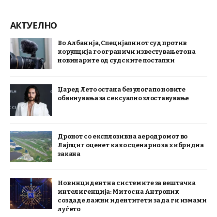
АКТУЕЛНО
Во Албанија, Специјалниот суд против
корупција го ограничи известувањето на
новинарите од судските постапки
Џаред Лето остана без улога по новите
обвинувања за сексуално злоставување
Дронот со експлозив на аеродромот во
Лајпциг оценет како сценарио за хибридна
закана
Нов инцидент на системите за вештачка
интелигенција: Митос на Антропик
создаде лажни идентитети за да ги измами
луѓето