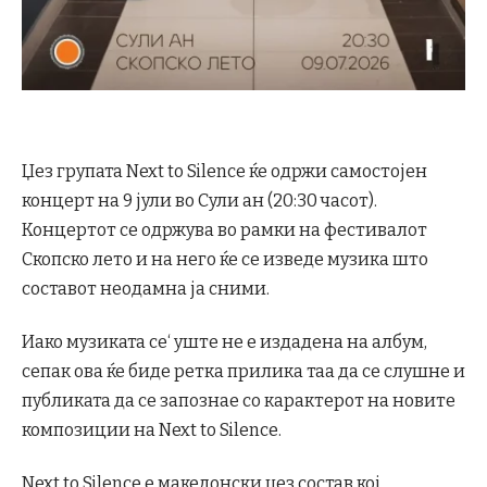
Џез групата Next to Silence ќе одржи самостојен
концерт на 9 јули во Сули ан (20:30 часот).
Концертот се одржува во рамки на фестивалот
Скопско лето и на него ќе се изведе музика што
составот неодамна ја сними.
Иако музиката се‘ уште не е издадена на албум,
сепак ова ќе биде ретка прилика таа да се слушне и
публиката да се запознае со карактерот на новите
композиции на Next to Silence.
Next to Silence е македонски џез состав кој