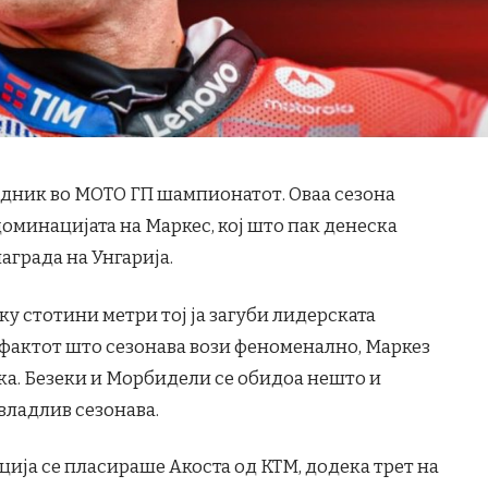
едник во МОТО ГП шампионатот. Оваа сезона
оминацијата на Маркес, кој што пак денеска
награда на Унгарија.
у стотини метри тој ја загуби лидерската
на фактот што сезонава вози феноменално, Маркез
рка. Безеки и Морбидели се обидоа нешто и
владлив сезонава.
иција се пласираше Акоста од КТМ, додека трет на