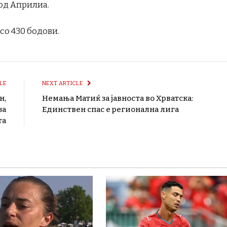
од Априлиа.
со 430 бодови.
LE
NEXT ARTICLE
н,
Немања Матиќ за јавноста во Хрватска:
за
Единствен спас е регионална лига
та