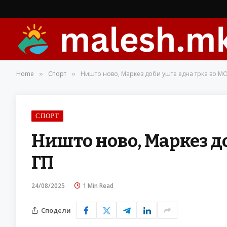
Home
Спорт
Ништо ново, Маркез доби уште една трка во М
»
»
СПОРТ
Ништо ново, Маркез д
ГП
24/08/2025
1 Min Read
Сподели