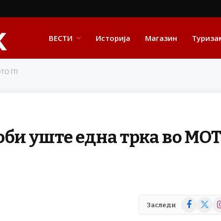
ВЕСТИ
Историја
Магазин
Туриза
ОТО ГП
оби уште една трка во МО
Facebook
X
In
Заследи
(Twitte