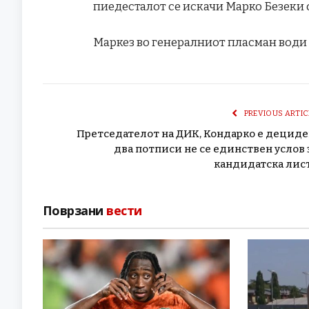
пиедесталот се искачи Марко Безеки 
Маркез во генералниот пласман води 
PREVIOUS ARTIC
Претседателот на ДИК, Кондарко е дециде
два потписи не се единствен услов 
кандидатска лис
Поврзани
вести