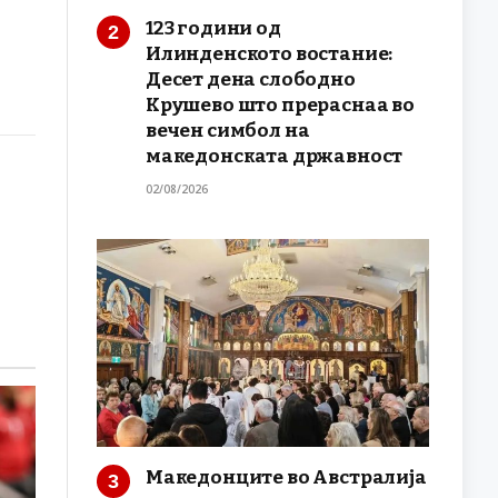
123 години од
Илинденското востание:
Десет дена слободно
Крушево што прераснаа во
вечен симбол на
македонската државност
02/08/2026
Македонците во Австралија