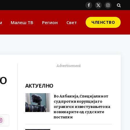
Facebook
X
Instagram
(Twitter)
м
Малеш ТВ
Регион
Свет
ЧЛЕНСТВО
Advertisement
ТО
АКТУЕЛНО
Во Албанија, Специјалниот
суд против корупција го
ограничи известувањето на
новинарите од судските
постапки
stagram
r)