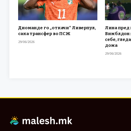
Диоманде го „откачи“ Ливерпул,
Лина пред 
сака трансфер во ПСЖ
Вимблдон: 
себе, гледа
29/06/2026
дома
29/06/2026