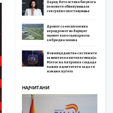
Џаред Лето остана без улога
по новите обвинувања за
сексуално злоставување
Дронот со експлозив на
аеродромот во Лајпциг
оценет како сценарио за
хибридна закана
Нов инцидент на системите
за вештачка интелигенција:
Митос на Антропик создаде
лажни идентитети за да ги
измами луѓето
НАЈЧИТАНИ