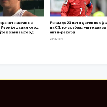
првиот настап на
Роналдо 23 пати фатен во офс
Утре ќе дадам се од
на СП, му требаат уште два за
јте и навивајте од
анти-рекорд
28/06/2026