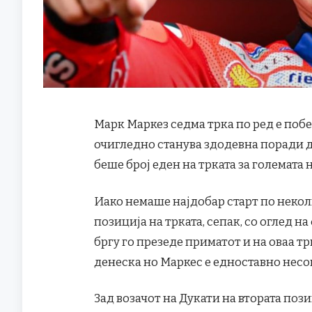
Марк Маркез седма трка по ред е поб
очигледно станува здодевна поради д
беше број еден на трката за големата 
Иако немаше најдобар старт по неколк
позиција на трката, сепак, со оглед 
бргу го презеде приматот и на оваа т
денеска но Маркес е едноставно несо
Зад возачот на Дукати на втората поз