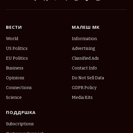
Facebook
X
Pinterest
Vimeo
WhatsApp
TikTok
Instagram
(Twitter)
ВЕСТИ
МАЛЕШ МК
World
Information
US Politics
Advertising
EU Politics
Classified Ads
Business
Contact Info
Opinions
Do Not Sell Data
Connections
GDPR Policy
Science
Media Kits
ПОДДРШКА
Subscriptions