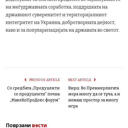
на меѓудржавната соработка, поддршката на
државниот суверенитет и територијалниот
интегритет на Украина, добротворната дејност,
како и за популаризацијата на државата во светот.
PREVIOUS ARTICLE
NEXT ARTICLE
Со средбата „Продуценти
Вирц: Во Премиерлигата
со продуценти“ почна
мора многу да се трча, а и
„МакеКоПроДокс форум“
немаш простор за многу
игра
Поврзани
вести