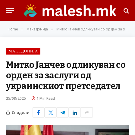
Home
Македонија
Митко Јанчев одликуван со орден за заслуги од украинскиот претседател
»
»
МАКЕДОНИЈА
Митко Јанчев одликуван со
орден за заслуги од
украинскиот претседател
25/08/2025
1 Min Read
Сподели