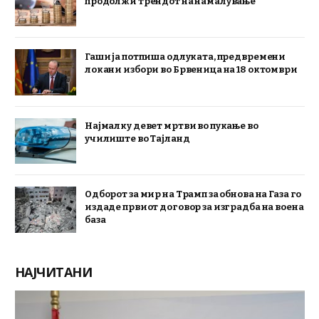
продолжи трендот на намалување
Гаши ја потпиша одлуката, предвремени
локани избори во Брвеница на 18 октомври
Најмалку девет мртви во пукање во
училиште во Тајланд
Одборот за мир на Трамп за обнова на Газа го
издаде првиот договор за изградба на воена
база
НАЈЧИТАНИ