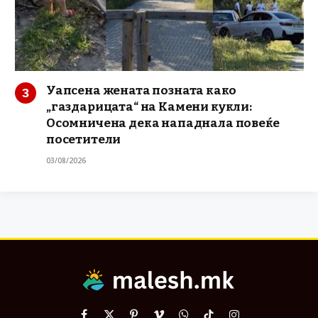
Уапсена жената позната како
„газдарицата“ на Камени кукли:
Осомничена дека нападнала повеќе
посетители
03/08/2026