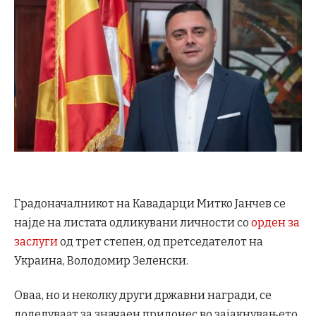
Градоначалникот на Кавадарци Митко Јанчев се
најде на листата одликувани личности со
орден за
заслуги
од трет степен, од претседателот на
Украина, Володомир Зеленски.
Оваа, но и неколку други државни награди, се
доделуваат за значаен придонес во зајакнувањето