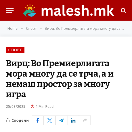
Home
Спорт
Вирц: Во Премиерлигата мора многу да се трча, а и немаш простор за многу игра
»
»
СПОРТ
Вирц: Во Премиерлигата
мора многу да се трча, а и
немаш простор за многу
игра
25/08/2025
1 Min Read
Сподели