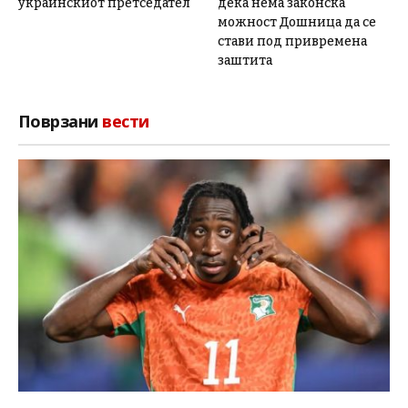
украинскиот претседател
дека нема законска
можност Дошница да се
стави под привремена
заштита
Поврзани
вести