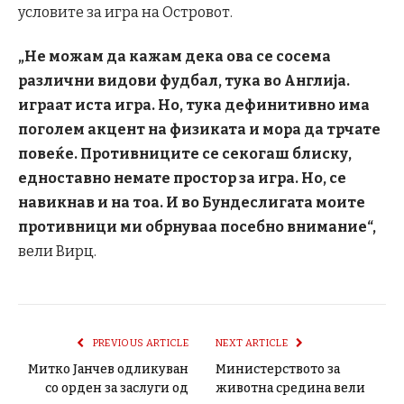
условите за игра на Островот.
„Не можам да кажам дека ова се сосема
различни видови фудбал, тука во Англија.
играат иста игра. Но, тука дефинитивно има
поголем акцент на физиката и мора да трчате
повеќе. Противниците се секогаш блиску,
едноставно немате простор за игра. Но, се
навикнав и на тоа. И во Бундеслигата моите
противници ми обрнуваа посебно внимание“,
вели Вирц.
PREVIOUS ARTICLE
NEXT ARTICLE
Митко Јанчев одликуван
Министерството за
со орден за заслуги од
животна средина вели