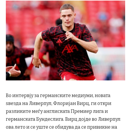
Во интервју за германските медиуми, новата
ѕвезда на Ливерпул, Флоријан Вирц, ги откри
разликите меѓу англиската Премиер лига и
германската Бундеслига. Вирц дојде во Ливерпул
ова лето и се уште се обидува да се привикне на