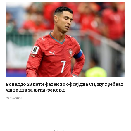
Роналдо 23 пати фатен во офсајд на СП, му требаат
уште два за анти-рекорд
28/06/2026