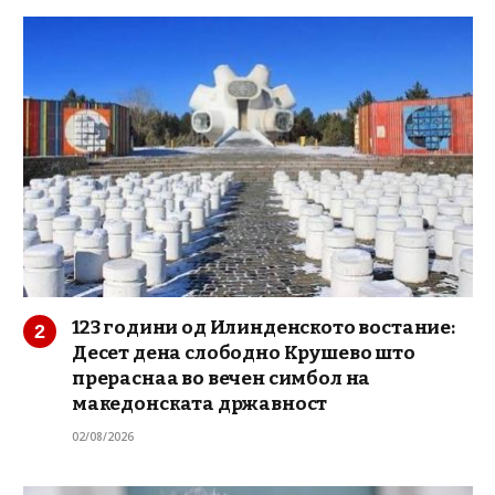
123 години од Илинденското востание:
Десет дена слободно Крушево што
прераснаа во вечен симбол на
македонската државност
02/08/2026