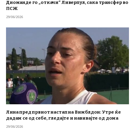
Диоманде го „откачи“ Ливерпул, сака трансфер во
ПСЖ
29/06/2026
Лина пред првиот настап на Вимблдон: Утре ќе
дадам се од себе, гледајте и навивајте од дома
29/06/2026