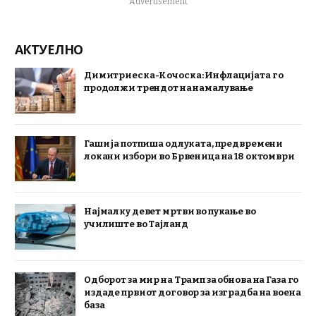
Advertisement
АКТУЕЛНО
Димитриеска-Кочоска: Инфлацијата го
продолжи трендот на намалување
Гаши ја потпиша одлуката, предвремени
локани избори во Брвеница на 18 октомври
Најмалку девет мртви во пукање во
училиште во Тајланд
Одборот за мир на Трамп за обнова на Газа го
издаде првиот договор за изградба на воена
база