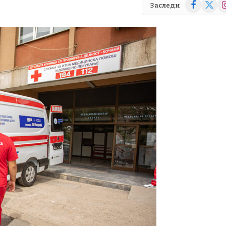
Facebook
X
In
Заследи
(Twitte