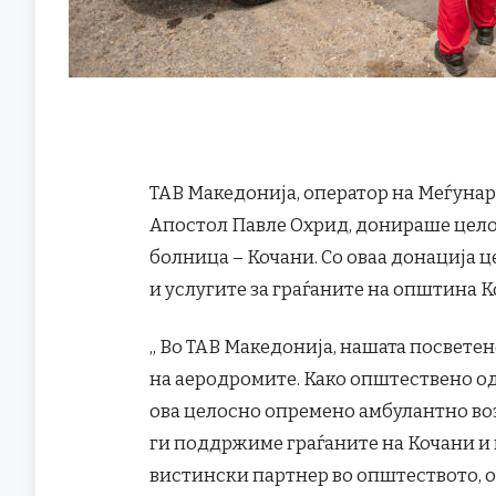
ТАВ Македонија, оператор на Меѓуна
Апостол Павле Охрид, донираше цело
болница – Кочани. Со оваа донација 
и услугите за граѓаните на општина 
„ Во ТАВ Македонија, нашата посвете
на аеродромите. Како општествено од
ова целосно опремено амбулантно воз
ги поддржиме граѓаните на Кочани и 
вистински партнер во општеството, о