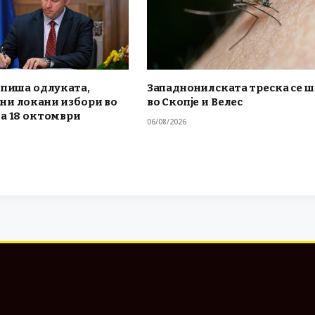
тпиша одлуката,
Западнонилската треска се 
ни локани избори во
во Скопје и Велес
а 18 октомври
06/08/2026