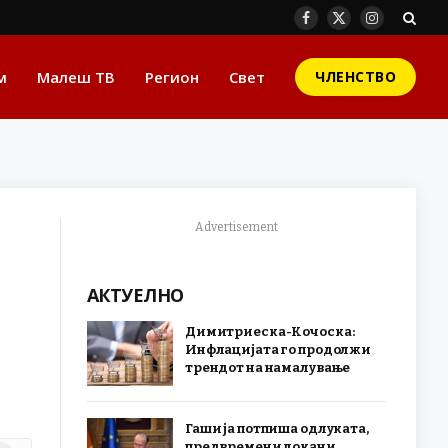
Facebook
X
Instagram
(Twitter)
м
Малеш ТВ
Регион
Свет
ЧЛЕНСТВО
Advertisement
АКТУЕЛНО
Димитриеска-Кочоска:
Инфлацијата го продолжи
трендот на намалување
Гаши ја потпиша одлуката,
предвремени локани