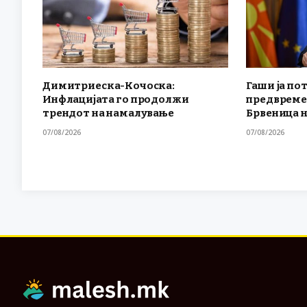
Димитриеска-Кочоска:
Гаши ја по
Инфлацијата го продолжи
предвреме
трендот на намалување
Брвеница н
07/08/2026
07/08/2026