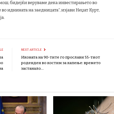
ош, бидејќи веруваме дека инвестирањето во
во иднината на заедницата“, изјави Неџат Курт,
ја.
LE
NEXT ARTICLE
ма
Иконата на 90-тите го прослави 55-тиот
во
роденден во костим за капење: времето
за
застанало…