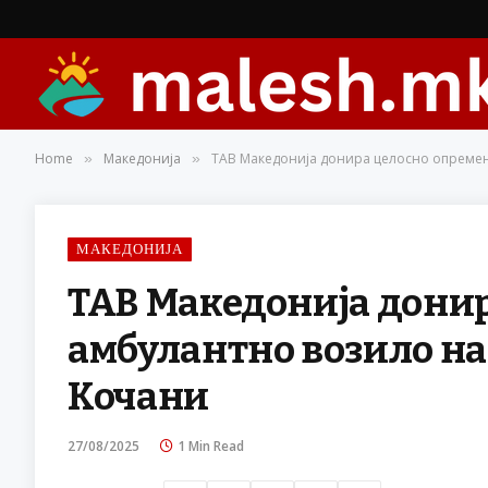
Home
Македонија
ТАВ Македонија донира целосно опремен
»
»
МАКЕДОНИЈА
ТАВ Македонија дони
амбулантно возило на
Кочани
27/08/2025
1 Min Read