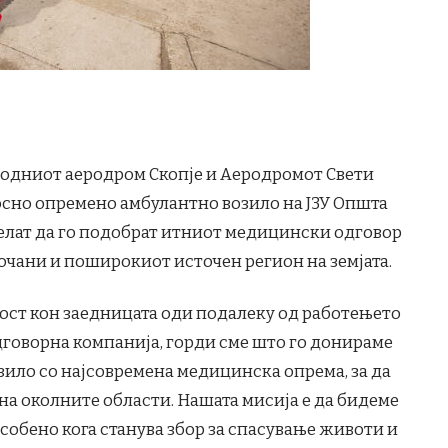
родниот аеродром Скопје и Аеродромот Свети
сно опремено амбулантно возило на ЈЗУ Општа
целат да го подобрат итниот медицински одговор
Кочани и поширокиот источен регион на земјата.
ност кон заедницата оди подалеку од работењето
говорна компанија, горди сме што го донираме
ило со најсовремена медицинска опрема, за да
на околните области. Нашата мисија е да бидеме
собено кога станува збор за спасување животи и