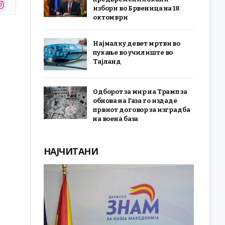
stagram
избори во Брвеница на 18
r)
октомври
Најмалку девет мртви во
пукање во училиште во
Тајланд
Одборот за мир на Трамп за
обнова на Газа го издаде
првиот договор за изградба
на воена база
НАЈЧИТАНИ