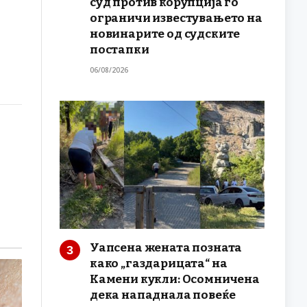
суд против корупција го
ограничи известувањето на
новинарите од судските
постапки
06/08/2026
Уапсена жената позната
како „газдарицата“ на
Камени кукли: Осомничена
дека нападнала повеќе