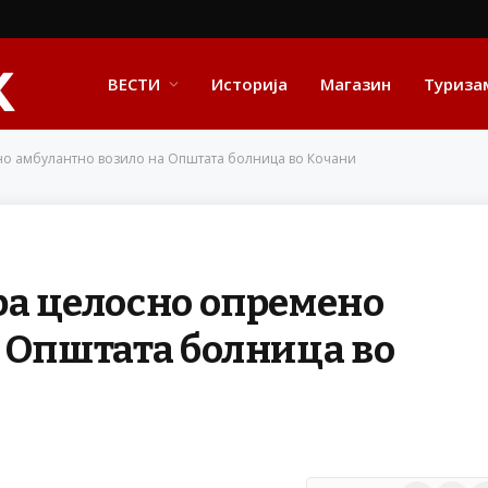
ВЕСТИ
Историја
Магазин
Туриза
о амбулантно возило на Општата болница во Кочани
ра целосно опремено
 Општата болница во