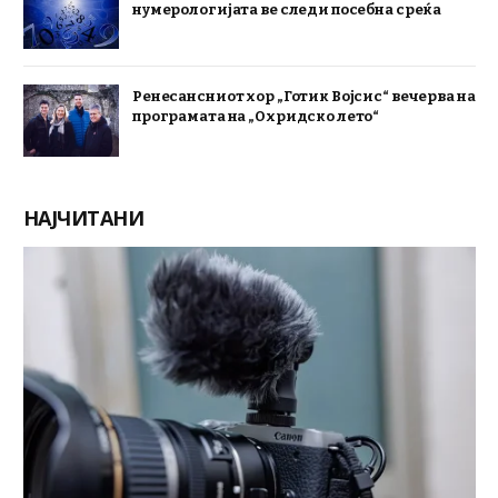
нумерологијата ве следи посебна среќа
Ренесансниот хор „Готик Војсис“ вечерва на
програмата на „Охридско лето“
НАЈЧИТАНИ