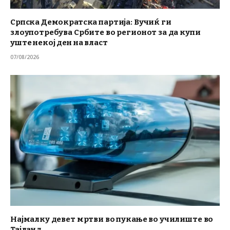
Српска Демократска партија: Вучиќ ги
злоупотребува Србите во регионот за да купи
уште некој ден на власт
07/08/2026
Најмалку девет мртви во пукање во училиште во
Тајланд