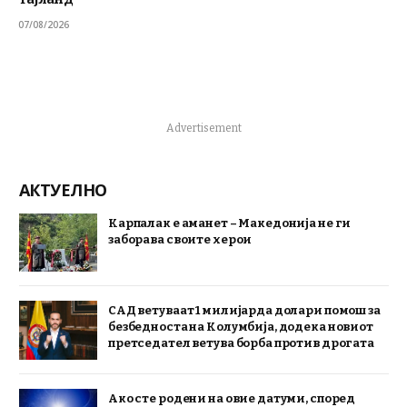
07/08/2026
Advertisement
АКТУЕЛНО
Карпалак е аманет – Македонија не ги
заборава своите херои
САД ветуваат 1 милијарда долари помош за
безбедноста на Колумбија, додека новиот
претседател ветува борба против дрогата
Ако сте родени на овие датуми, според