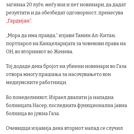
загинаа 20 луѓе, меѓу кои и пет новинари, да дадат
резултати и да обезбедат одговорност, пренесува
„Гардијан“.
„Мора да има правда,“ изјави Тамин Ал-Китан,
портпарол на Канцеларијата за човекови права на
ОН, во вторникот во Женева.
Тој додаде дека бројот на убиени новинари во Газа
отвора многу прашања за насочувањето кон
медиумските работници.
Во понеделникот, Израел двапати ја нападна
болницата Насер, последната функционална јавна
болница во јужна Газа.
Очевидци изјавија дека вториот напад се случил