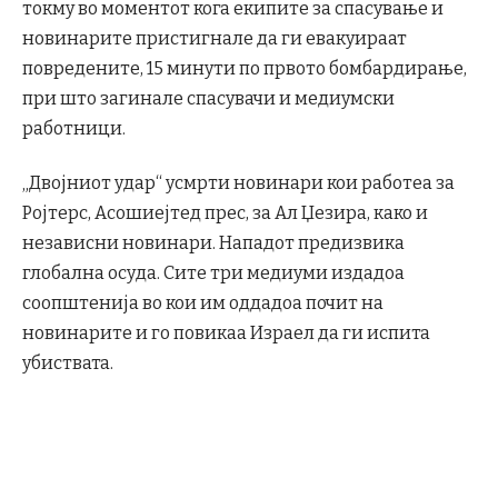
токму во моментот кога екипите за спасување и
новинарите пристигнале да ги евакуираат
повредените, 15 минути по првото бомбардирање,
при што загинале спасувачи и медиумски
работници.
„Двојниот удар“ усмрти новинари кои работеа за
Ројтерс, Асошиејтед прес, за Ал Џезира, како и
независни новинари. Нападот предизвика
глобална осуда. Сите три медиуми издадоа
соопштенија во кои им оддадоа почит на
новинарите и го повикаа Израел да ги испита
убиствата.