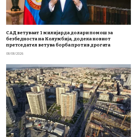
САД ветуваат 1 милијарда долари помош за
безбедноста на Колумбија, додека новиот
претседател ветува борба против дрогата
08/08/2026