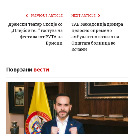
PREVIOUS ARTICLE
NEXT ARTICLE
Драмски театар Скопје со
ТАВ Македонија донира
„Плејбоите…“ гостува на
целосно опремено
фестивалот РУТА на
амбулантно возило на
Бриони
Општата болница во
Кочани
Поврзани
вести