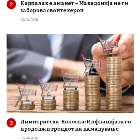
Карпалак е аманет – Македонија не ги
заборава своите херои
08/08/2026
Димитриеска-Кочоска: Инфлацијата го
продолжи трендот на намалување
07/08/2026