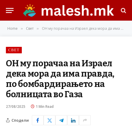
Home
Свет
ОН му порачаа на Израел дека мора да има правда, по бомбардирањето на болницата во Газа
»
»
СВЕТ
ОН му порачаа на Израел
дека мора да има правда,
по бомбардирањето на
болницата во Газа
27/08/2025
1 Min Read
Сподели