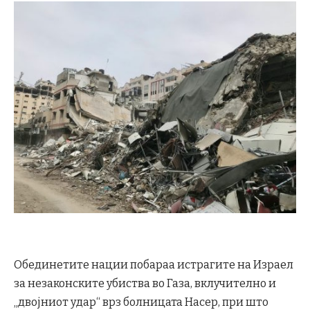
Обединетите нации побараа истрагите на Израел
за незаконските убиства во Газа, вклучително и
„двојниот удар“ врз болницата Насер, при што