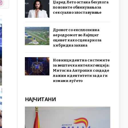
stagram
Џаред Лето остана без улога
r)
по новите обвинувања за
сексуално злоставување
Дронот со експлозив на
аеродромот во Лајпциг
оценет како сценарио за
хибридна закана
Нов инцидент на системите
за вештачка интелигенција:
Митос на Антропик создаде
лажни идентитети за да ги
измами луѓето
НАЈЧИТАНИ