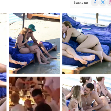
Facebook
X
In
Заследи
(Twitte