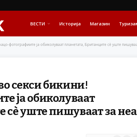
ВЕСТИ
Историја
Магазин
Туриза
рацо-фотографиите ја обиколуваат планетата, Британците сè уште пишуваа
 во секси бикини!
те ја обиколуваат
е сè уште пишуваат за неа