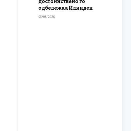
достоинствено го
одбележаа Илинден
03/08/2026