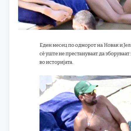
Еден месец по одморот на Новак и Је
сè уште не престануваат да зборуваат
во историјата.