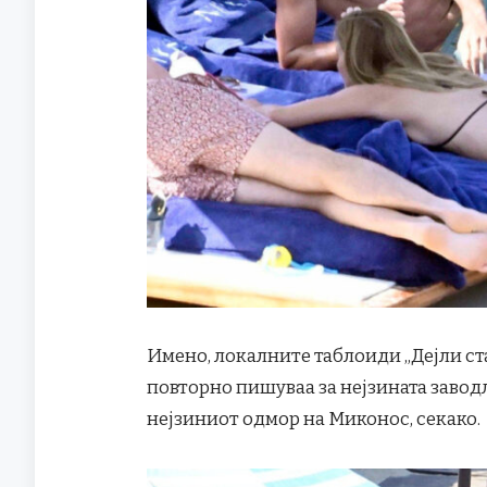
Имено, локалните таблоиди „Дејли стар
повторно пишуваа за нејзината завод
нејзиниот одмор на Миконос, секако.