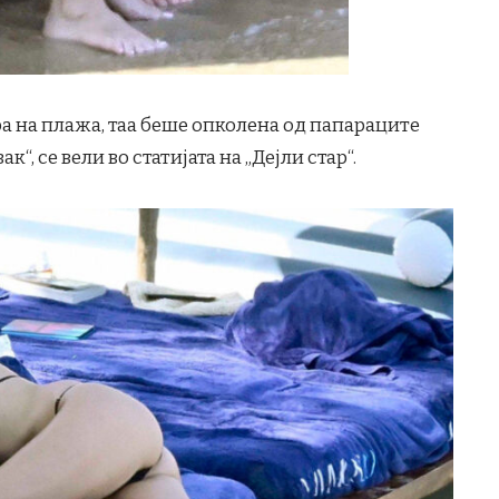
ра на плажа, таа беше опколена од папараците
, се вели во статијата на „Дејли стар“.