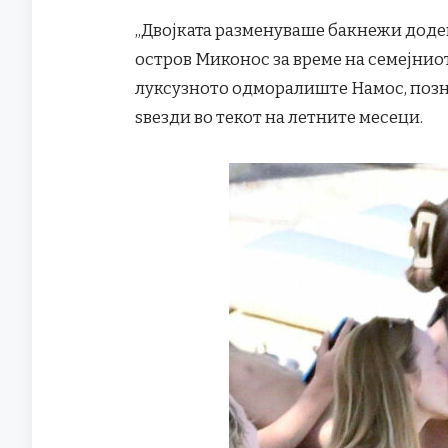
„Двојката разменуваше бакнежи додек
остров Миконос за време на семејниот
луксузното одморалиште Намос, позн
ѕвезди во текот на летните месеци.