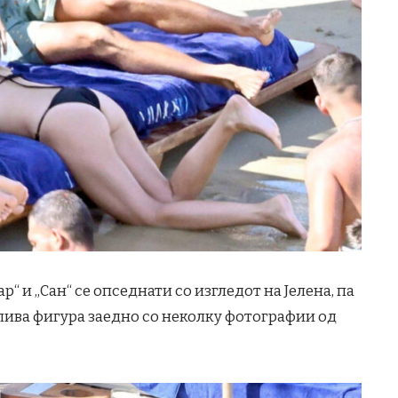
“ и „Сан“ се опседнати со изгледот на Јелена, па
лива фигура заедно со неколку фотографии од