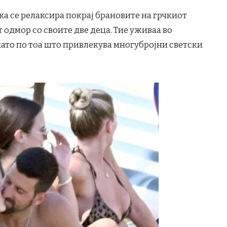
а се релаксира покрај брановите на грчкиот
 одмор со своите две деца. Тие уживаа во
ато по тоа што привлекува многубројни светски