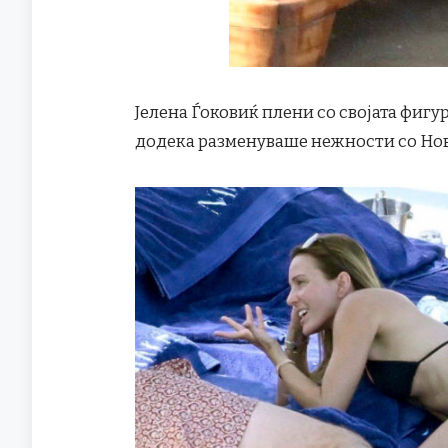
Јелена Ѓоковиќ плени со својата фигу
додека разменуваше нежности со Новак“