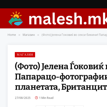
Home
Магазин
(Фото) Јелена Ѓоковиќ во секси бикини! Папа
»
»
МАГАЗИН
(Фото) Јелена Ѓоковиќ
Папарацо-фотографии
планетата, Британцит
27/08/2025
1 Min Read