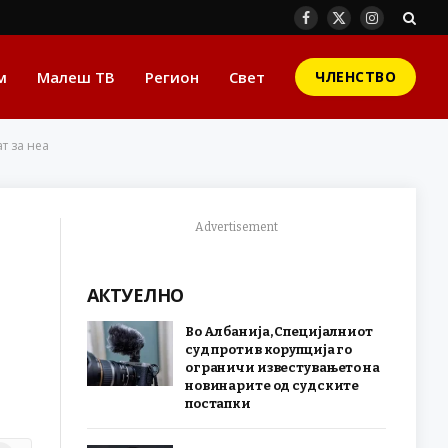
Facebook
X
Instagram
(Twitter)
м
Малеш ТВ
Регион
Свет
ЧЛЕНСТВО
т за неа
Advertisement
АКТУЕЛНО
Во Албанија, Специјалниот
суд против корупција го
ограничи известувањето на
новинарите од судските
постапки