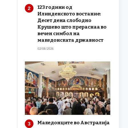
123 години од
Илинденското востание:
Десет дена слободно
Крушево што прераснаа во
вечен симбол на
македонската државност
02/08/2026
Македонците во Австралија