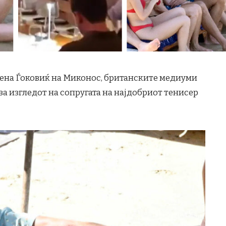
лена Ѓоковиќ на Миконос, британските медиуми
 за изгледот на сопругата на најдобриот тенисер