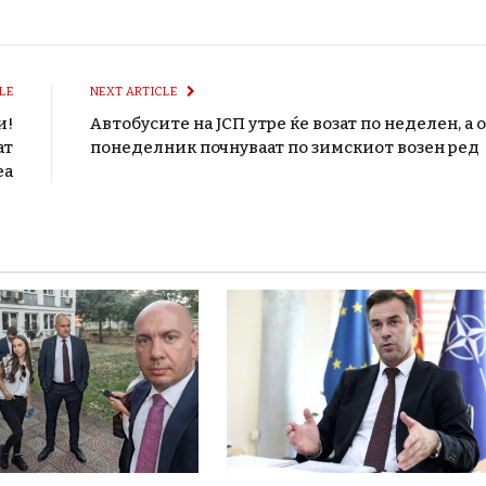
LE
NEXT ARTICLE
и!
Автобусите на ЈСП утре ќе возат по неделен, а 
ат
понеделник почнуваат по зимскиот возен ред
еа