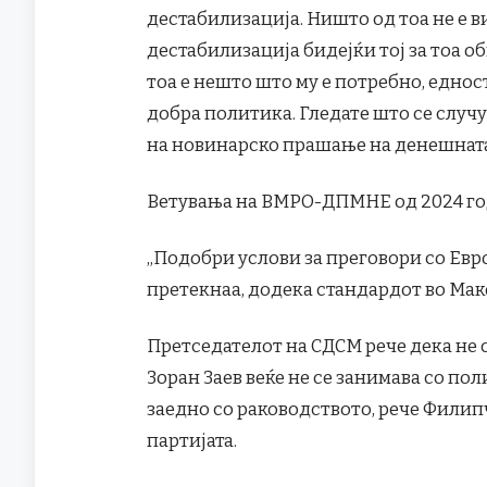
дестабилизација. Ништо од тоа не е в
дестабилизација бидејќи тој за тоа о
тоа е нешто што му е потребно, еднос
добра политика. Гледате што се случу
на новинарско прашање на денешната
Ветувања на ВМРО-ДПМНЕ од 2024 год
„Подобри услови за преговори со Европ
претекнаа, додека стандардот во Мак
Претседателот на СДСМ рече дека не 
Зоран Заев веќе не се занимава со п
заедно со раководството, рече Филип
партијата.