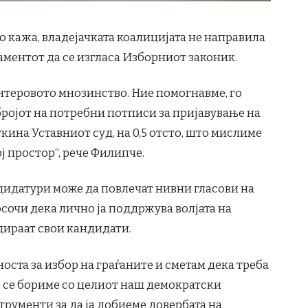
 кажа, владејачката коалицијата не направила
ментот да се изгласа Изборниот законик.
интеровото мнозинство. Ние помогнавме, го
ројот на потребни потписи за пријавување на
кина Уставниот суд, на 0,5 отсто, што мислиме
ој простор“, рече Филипче.
идатури може да повлечат нивни гласови на
сочи дека лично ја поддржува волјата на
дираат свои кандидати.
носта за избор на граѓаните и сметам дека треба
ќе се бориме со целиот наш демократски
трументи за да ја добиеме довербата на