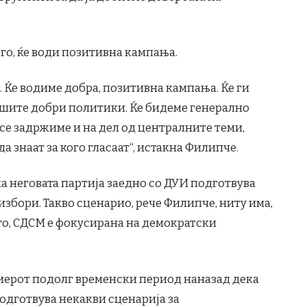
го, ќе води позитивна кампања.
. Ќе водиме добра, позитивна кампања. Ќе ги
шите добри политики. Ќе бидеме генерално
 се задржиме и на дел од централните теми,
а знаат за кого гласаат“, истакна Филипче.
ека неговата партија заедно со ДУИ подготвува
избори. Такво сценарио, рече Филипче, ниту има,
го, СДСМ е фокусирана на демократски
иерот подолг временски период наназад дека
подготвува некакви сценарија за