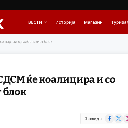
ВЕСТИ
Историја
Магазин
Туриза
со партии од албанскиот блок
СДСМ ќе коалицира и со
 блок
Facebook
X
In
Заследи
(Twitte