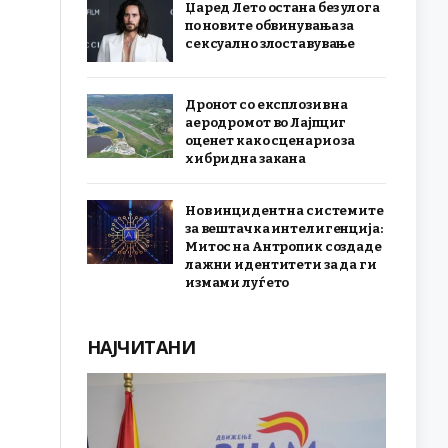
Џаред Лето остана без улога
по новите обвинувања за
сексуално злоставување
Дронот со експлозив на
аеродромот во Лајпциг
оценет како сценарио за
хибридна закана
Нов инцидент на системите
за вештачка интелигенција:
Митос на Антропик создаде
лажни идентитети за да ги
измами луѓето
НАЈЧИТАНИ