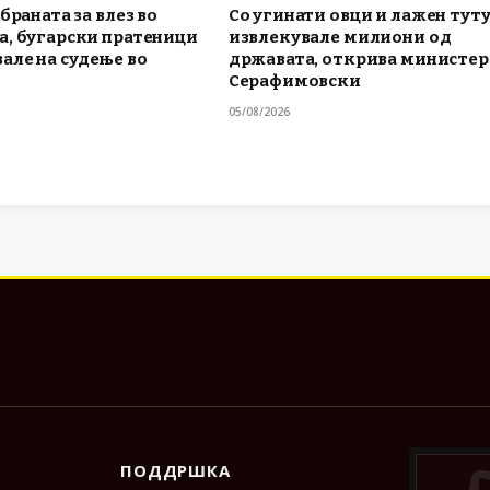
браната за влез во
Со угинати овци и лажен тут
а, бугарски пратеници
извлекувале милиони од
але на судење во
државата, открива министе
Серафимовски
05/08/2026
ПОДДРШКА