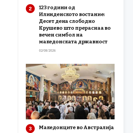
123 години од
Илинденското востание:
Десет дена слободно
Крушево што прераснаа во
вечен симбол на
македонската државност
02/08/2026
Македонците во Австралија