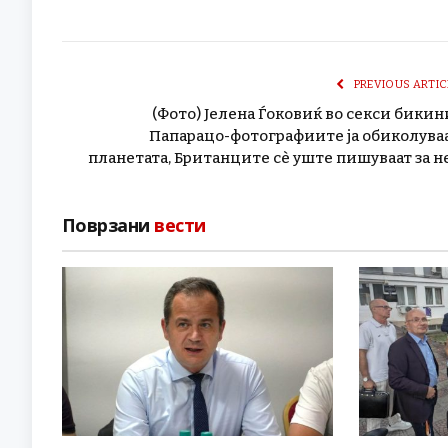
PREVIOUS ARTIC
(Фото) Јелена Ѓоковиќ во секси бикин
Папарацо-фотографиите ја обиколува
планетата, Британците сè уште пишуваат за н
Поврзани
вести