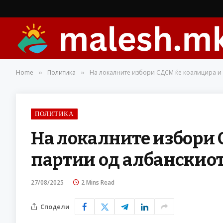
Home
Политика
На локалните избори СДСМ ќе коалицира и 
»
»
ПОЛИТИКА
На локалните избори 
партии од албанскиот
27/08/2025
2 Mins Read
Сподели