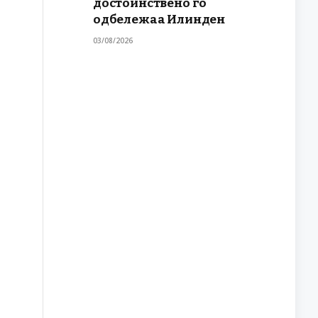
достоинствено го
одбележаа Илинден
03/08/2026