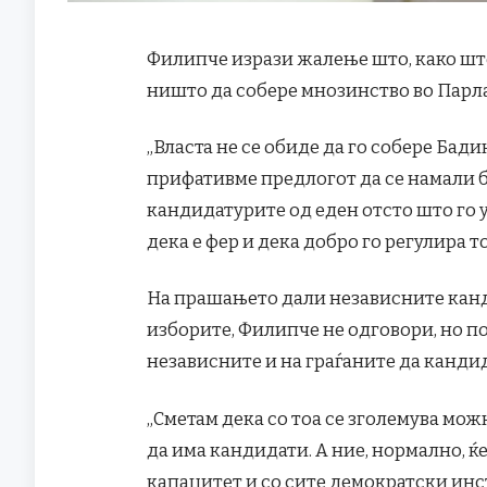
Филипче изрази жалење што, како што
ништо да собере мнозинство во Парла
„Власта не се обиде да го собере Бад
прифативме предлогот да се намали б
кандидатурите од еден отсто што го у
дека е фер и дека добро го регулира т
На прашањето дали независните канд
изборите, Филипче не одговори, но по
независните и на граѓаните да канди
„Сметам дека со тоа се зголемува мож
да има кандидати. А ние, нормално, 
капацитет и со сите демократски инс