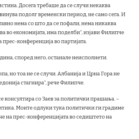
истина. Досега требаше да се случи некаква
бвинува подолг временски период, не само сега. И
тавно нема со што да се пофали, нема никаква
ва во економијата, има поделби“, изјави Филипче
 прес-конференција во партијата.
ина, според него, останале неисполнети.
а, но тоа не се случи. Албанија и Црна Гора не
едонија стагнира“, рече Филипче.
се консултира со Заев за политички прашања. –
олитика. Моите одлуки тука политички ги градиме
че на прес-конференцијата во седиштето на