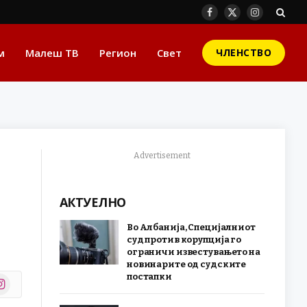
Facebook
X
Instagram
(Twitter)
м
Малеш ТВ
Регион
Свет
ЧЛЕНСТВО
Advertisement
АКТУЕЛНО
Во Албанија, Специјалниот
суд против корупција го
ограничи известувањето на
новинарите од судските
постапки
stagram
r)