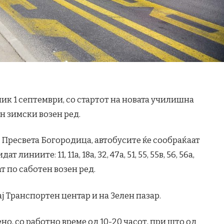
ик 1 септември, со стартот на новата училишна
ен зимски возен ред.
а Пресвета Богородица, автобусите ќе сообраќаат
линиите: 11, 11а, 18а, 32, 47а, 51, 55, 55в, 56, 56а,
ботат по саботен возен ред.
ј Транспортен центар и на Зелен пазар.
, со работно време од 10-20 часот, при што од