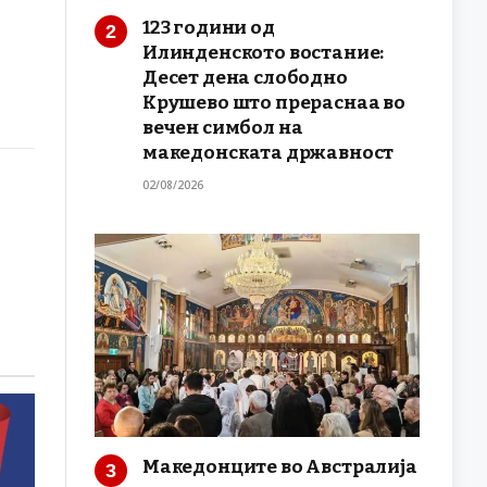
123 години од
Илинденското востание:
Десет дена слободно
Крушево што прераснаа во
вечен симбол на
македонската државност
02/08/2026
Македонците во Австралија