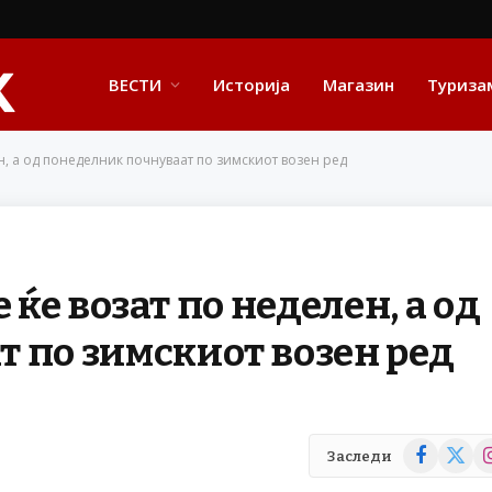
ВЕСТИ
Историја
Магазин
Туриза
ен, а од понеделник почнуваат по зимскиот возен ред
 ќе возат по неделен, а од
 по зимскиот возен ред
Facebook
X
In
Заследи
(Twitte