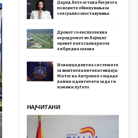
Џаред Лето остана без улога
по новите обвинувања за
сексуално злоставување
Дронот со експлозив на
аеродромот во Лајпциг
оценет како сценарио за
хибридна закана
Нов инцидент на системите
за вештачка интелигенција:
Митос на Антропик создаде
лажни идентитети за да ги
измами луѓето
НАЈЧИТАНИ