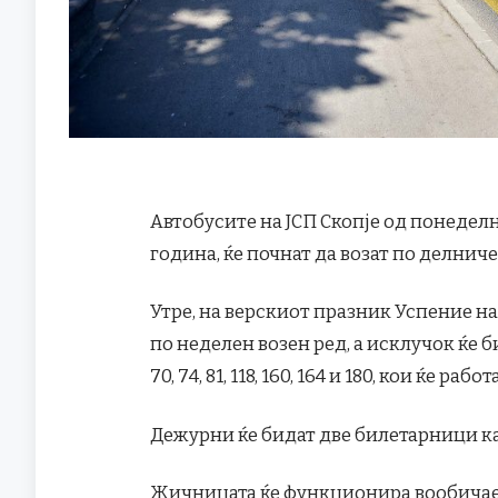
Автобусите на ЈСП Скопје од понеделн
година, ќе почнат да возат по делнич
Утре, на верскиот празник Успение н
по неделен возен ред, а исклучок ќе бидат 
70, 74, 81, 118, 160, 164 и 180, кои ќе ра
Дежурни ќе бидат две билетарници ка
Жичницата ќе функционира вообичаено