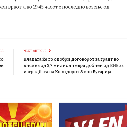
он врвот, а во 19:45 часот е последно возење од
LE
NEXT ARTICLE
со
Владата ќе го одобри договорот за грант во
ок
висина од 3,7 милиони евра добиен од ЕИБ за
изградбата на Коридорот 8 кон Бугарија