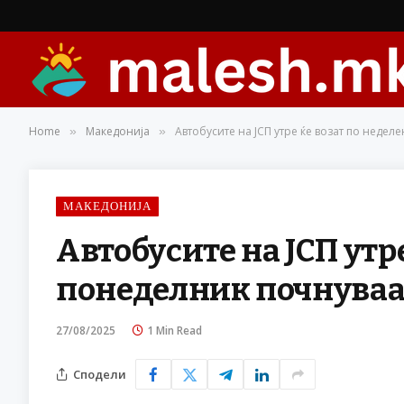
Home
Македонија
Автобусите на ЈСП утре ќе возат по недел
»
»
МАКЕДОНИЈА
Автобусите на ЈСП утре
понеделник почнуваат
27/08/2025
1 Min Read
Сподели