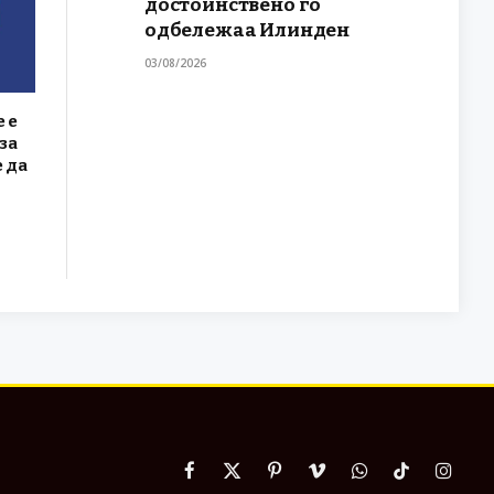
достоинствено го
одбележаа Илинден
03/08/2026
 е
за
 да
Facebook
X
Pinterest
Vimeo
WhatsApp
TikTok
Instag