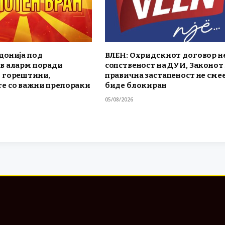
донија под
ВЛЕН: Охридскиот договор не
в аларм поради
сопственост на ДУИ, Законот 
 горештини,
правична застапеност не смее
е со важни препораки
биде блокиран
05/08/2026