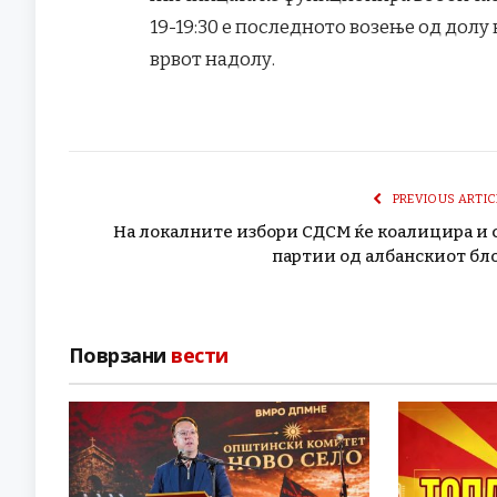
19-19:30 е последното возење од долу к
врвот надолу.
PREVIOUS ARTIC
На локалните избори СДСМ ќе коалицира и 
партии од албанскиот бл
Поврзани
вести