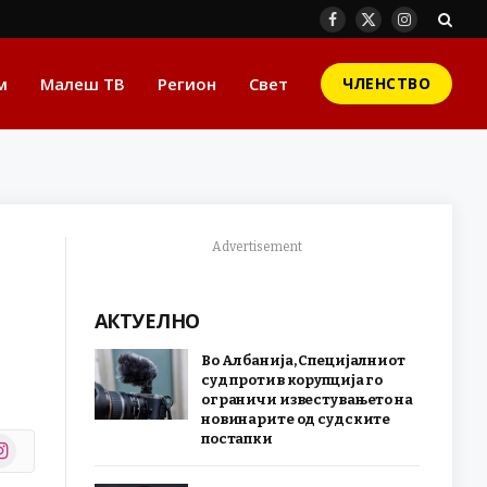
Facebook
X
Instagram
(Twitter)
м
Малеш ТВ
Регион
Свет
ЧЛЕНСТВО
Advertisement
АКТУЕЛНО
Во Албанија, Специјалниот
суд против корупција го
ограничи известувањето на
новинарите од судските
постапки
stagram
r)