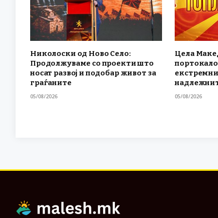
Николоски од Ново Село:
Цела Маке
Продолжуваме со проекти што
портокало
носат развој и подобар живот за
екстремни
граѓаните
надлежнит
05/08/2026
05/08/2026