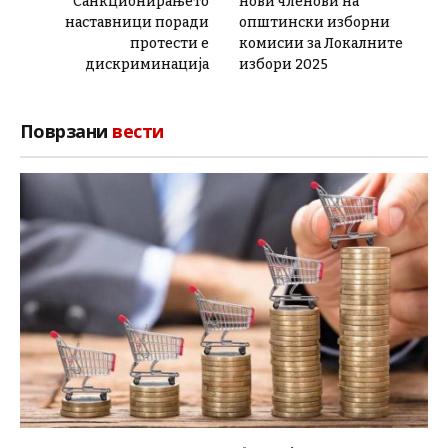
Санкционирањето
нови членови на
наставници поради
општински изборни
протести е
комисии за Локалните
дискриминација
избори 2025
Поврзани
вести