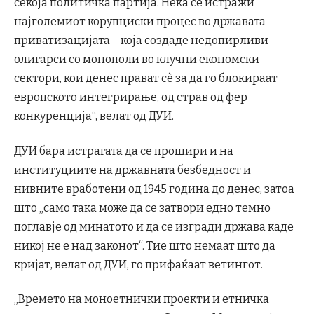
секоја политичка партија. Нека се истражи
најголемиот корупциски процес во државата –
приватизацијата – која создаде недопирливи
олигарси со монополи во клучни економски
сектори, кои денес прават сè за да го блокираат
европското интегрирање, од страв од фер
конкуренција“, велат од ДУИ.
ДУИ бара истрагата да се прошири и на
институциите на државната безбедност и
нивните вработени од 1945 година до денес, затоа
што „само така може да се затвори едно темно
поглавје од минатото и да се изгради држава каде
никој не е над законот“. Тие што немаат што да
кријат, велат од ДУИ, го прифаќаат ветингот.
„Времето на моноетнички проекти и етничка