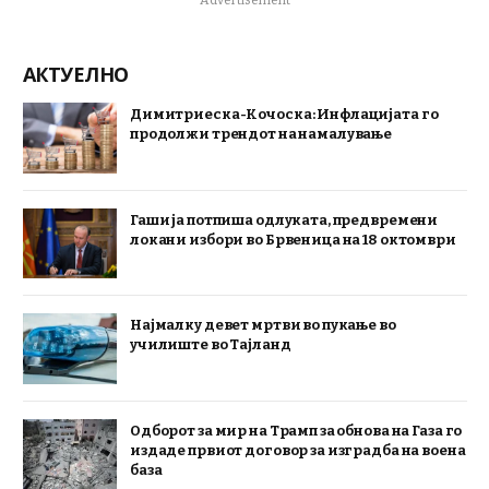
Advertisement
АКТУЕЛНО
Димитриеска-Кочоска: Инфлацијата го
продолжи трендот на намалување
Гаши ја потпиша одлуката, предвремени
локани избори во Брвеница на 18 октомври
Најмалку девет мртви во пукање во
училиште во Тајланд
Одборот за мир на Трамп за обнова на Газа го
издаде првиот договор за изградба на воена
база