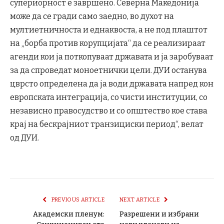
супериорност е завршено. Северна Македонија
може да се гради само заедно, во духот на
мултиетничноста и еднаквоста, а не под плаштот
на „борба против корупцијата“ да се реализираат
агенди кои ја поткопуваат државата и ја заробуваат
за да спроведат моноетнички цели. ДУИ останува
цврсто определена да ја води државата напред кон
европската интеграција, со чисти институции, со
независно правосудство и со општество кое става
крај на бескрајниот транзициски период“, велат
од ДУИ.
PREVIOUS ARTICLE
NEXT ARTICLE
Академски пленум:
Разрешени и избрани