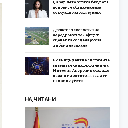
Џаред Лето остана без улога
по новите обвинувања за
сексуално злоставување
Дронот со експлозив на
аеродромот во Лајпциг
оценет како сценарио за
хибридна закана
Нов инцидент на системите
за вештачка интелигенција:
Митос на Антропик создаде
лажни идентитети за да ги
измами луѓето
НАЈЧИТАНИ