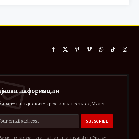
Facebook
X
Pinterest
Vimeo
WhatsApp
TikTok
Instag
(Twitter)
ајнови информации
ивајте ги најновите креативни вести од Малеш.
By signing up, you agree to the our terms and our
Privacy