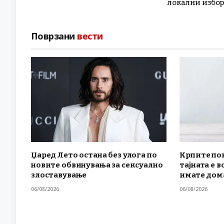
локални избо
Поврзани
вести
Џаред Лето остана без улога по
Крпите по
новите обвинувања за сексуално
тајната е в
злоставување
имате дом
06/08/2026
06/08/2026