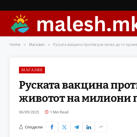
Home
Магазин
Руската вакцина против рак може да го про
»
»
МАГАЗИН
Руската вакцина прот
животот на милиони
06/09/2025
1 Min Read
Сподели