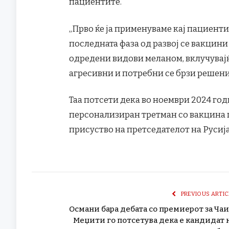
пациентите.
„Прво ќе ја применуваме кај пациент
последната фаза од развој се вакцини
одредени видови меланом, вклучувајќ
агресивни и потребни се брзи решени
Таа потсети дека во ноември 2024 го
персонализиран третман со вакцина п
присуство на претседателот на Русија
PREVIOUS ARTIC
Османи бара дебата со премиерот за Чаи
Меџити го потсетува дека е кандидат 