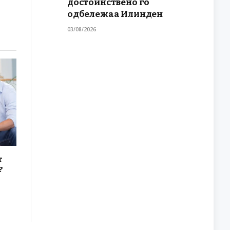
достоинствено го
одбележаа Илинден
03/08/2026
т
?