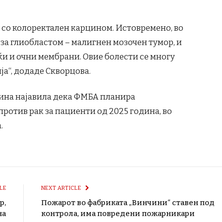
и со колоректален карцином. Истовремено, во
 за глиобластом – малигнен мозочен тумор, и
и и очни мембрани. Овие болести се многу
ја“, додаде Скворцова.
дина најавила дека ФМБА планира
ротив рак за пациенти од 2025 година, во
.
LE
NEXT ARTICLE
р,
Пожарoт во фабриката „Винчини“ ставен под
на
контрола, има повредени пожарникари