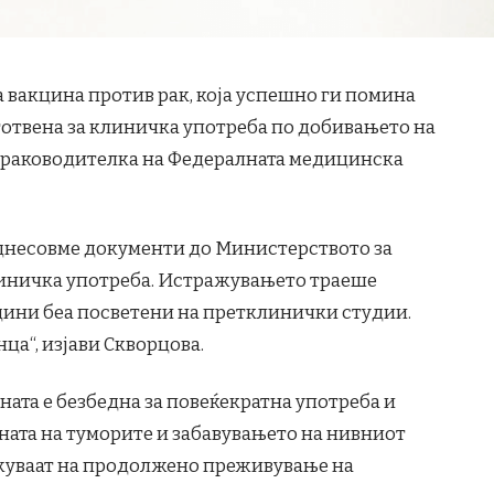
та вакцина против рак, која успешно ги помина
отвена за клиничка употреба по добивањето на
, раководителка на Федералната медицинска
однесовме документи до Министерството за
линичка употреба. Истражувањето траеше
дини беа посветени на претклинички студии.
ца“, изјави Скворцова.
ата е безбедна за повеќекратна употреба и
ната на туморите и забавувањето на нивниот
ажуваат на продолжено преживување на