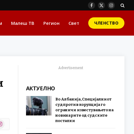
Facebook
X
Instagram
(Twitter)
м
Малеш ТВ
Регион
Свет
ЧЛЕНСТВО
Advertisement
и
АКТУЕЛНО
Во Албанија, Специјалниот
суд против корупција го
ограничи известувањето на
новинарите од судските
постапки
stagram
r)