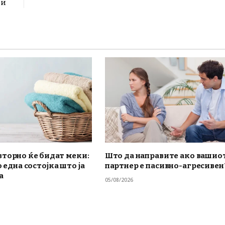
ри
вторно ќе бидат меки:
Што да направите ако вашио
о една состојка што ја
партнер е пасивно-агресивен
а
05/08/2026