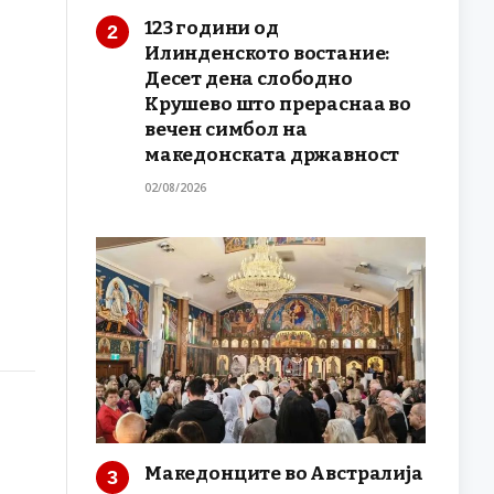
123 години од
Илинденското востание:
Десет дена слободно
Крушево што прераснаа во
вечен симбол на
македонската државност
02/08/2026
Македонците во Австралија