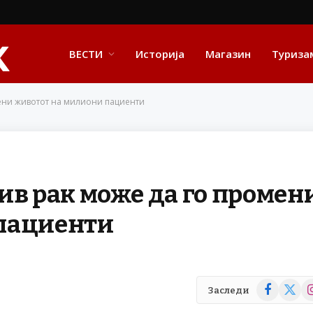
ВЕСТИ
Историја
Магазин
Туриза
мени животот на милиони пациенти
ив рак може да го промен
 пациенти
Facebook
X
In
Заследи
(Twitte