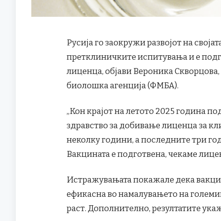
Русија го заокружи развојот на своја
претклиничките испитувања и е подг
лиценца, објави Вероника Скворцова
биолошка агенција (ФМБА).
„Кон крајот на летото 2025 година п
здравство за добивање лиценца за к
неколку години, а последните три го
Вакцината е подготвена, чекаме лицен
Истражувањата покажале дека вакцин
ефикасна во намалувањето на големи
раст. Дополнително, резултатите ук