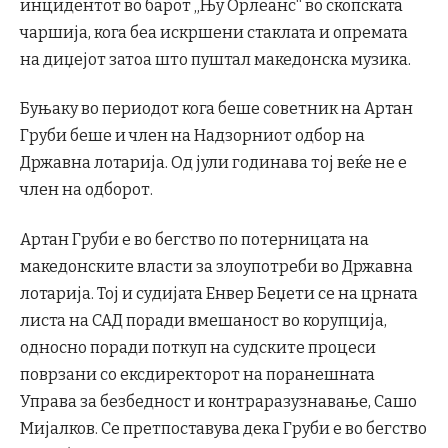
инцидентот во барот „Њу Орлеанс“ во скопската
чаршија, кога беа искршени стаклата и опремата
на диџејот затоа што пуштал македонска музика.
Буњаку во периодот кога беше советник на Артан
Груби беше и член на Надзорниот одбор на
Државна лотарија. Од јули годинава тој веќе не е
член на одборот.
Артан Груби е во бегство по потерницата на
македонските власти за злоупотреби во Државна
лотарија. Тој и судијата Енвер Беџети се на црната
листа на САД поради вмешаност во корупција,
односно поради поткуп на судските процеси
поврзани со ексдиректорот на поранешната
Управа за безбедност и контраразузнавање, Сашо
Мијалков. Се претпоставува дека Груби е во бегство