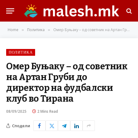
Home
Политика
Омер Буњаку – од советник на Артан Груби до директор на фудбалски клуб во Тирана
»
»
ПОЛИТИКА
Омер Буњаку – од советник
на Артан Груби до
директор на фудбалски
клуб во Тирана
08/09/2025
2 Mins Read
Сподели