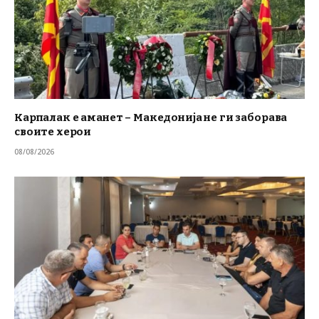
Карпалак е аманет – Македонија не ги заборава
своите херои
08/08/2026