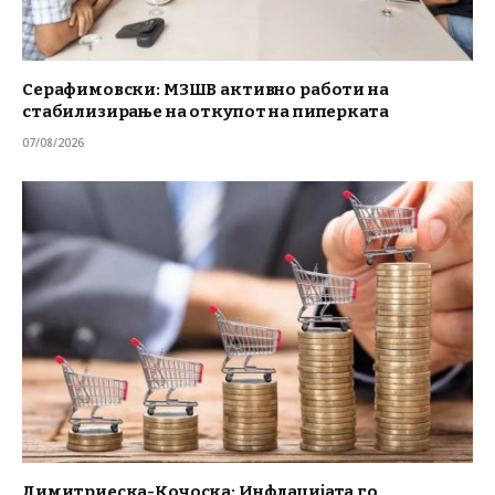
Серафимовски: МЗШВ активно работи на
стабилизирање на откупот на пиперката
07/08/2026
Димитриеска-Кочоска: Инфлацијата го