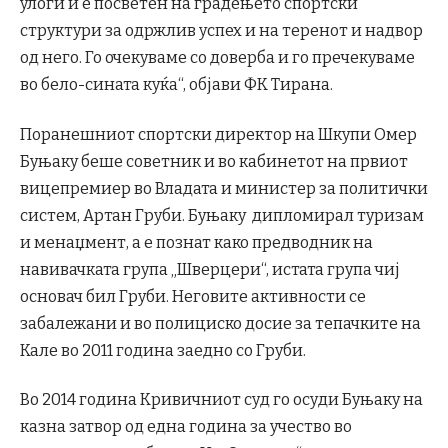
улоги и е посветен на градењето спортски
структури за одржлив успех и на теренот и надвор
од него. Го очекуваме со доверба и го пречекуваме
во бело-сината куќа“, објави ФК Тирана.
Поранешниот спортски директор на Шкупи Омер
Буњаку беше советник и во кабинетот на првиот
вицепремиер во Владата и министер за политички
систем, Артан Груби. Буњаку дипломирал туризам
и менаџмент, а е познат како предводник на
навивачката група „Шверцери“, истата група чиј
основач бил Груби. Неговите активности се
забалежани и во полициско досие за тепачките на
Кале во 2011 година заедно со Груби.
Во 2014 година Кривичниот суд го осуди Буњаку на
казна затвор од една година за учество во