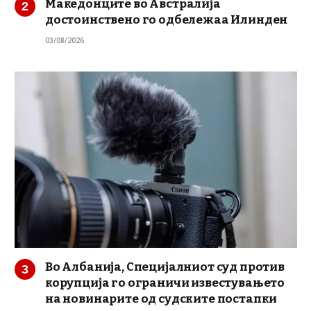
Македонците во Австралија
достоинствено го одбележаа Илинден
03/08/2026
Во Албанија, Специјалниот суд против
корупција го ограничи известувањето
на новинарите од судските постапки