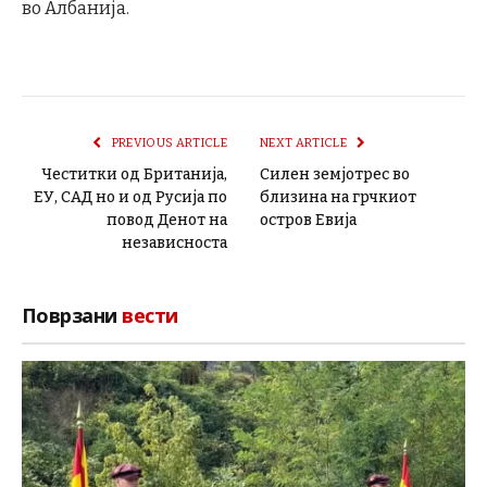
во Албанија.
PREVIOUS ARTICLE
NEXT ARTICLE
Честитки од Британија,
Силен земјотрес во
ЕУ, САД но и од Русија по
близина на грчкиот
повод Денот на
остров Евија
независноста
Поврзани
вести