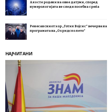
Ако сте родени на овие датуми, според
нумерологијата ве следи посебна среќа
Ренесансниот хор „Готик Војсис“ вечерва на
програмата на „Охридско лето“
НАЈЧИТАНИ