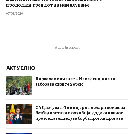
продолжи трендот на намалување
07/08/2026
Advertisement
АКТУЕЛНО
Карпалак е аманет – Македонија не ги
заборава своите херои
САД ветуваат 1 милијарда долари помош за
безбедноста на Колумбија, додека новиот
претседател ветува борба против дрогата