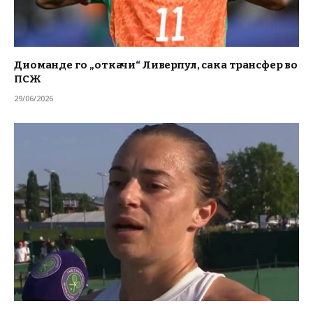
Диоманде го „откачи“ Ливерпул, сака трансфер во
ПСЖ
29/06/2026