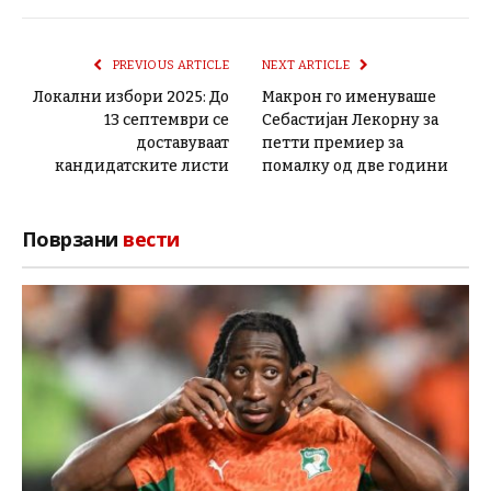
PREVIOUS ARTICLE
NEXT ARTICLE
Локални избори 2025: До
Макрон го именуваше
13 септември се
Себастијан Лекорну за
доставуваат
петти премиер за
кандидатските листи
помалку од две години
Поврзани
вести