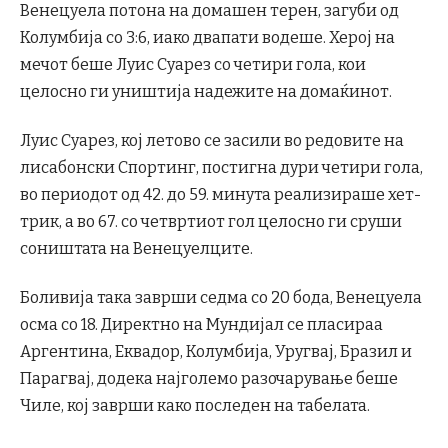
Венецуела потона на домашен терен, загуби од
Колумбија со 3:6, иако двапати водеше. Херој на
мечот беше Луис Суарез со четири гола, кои
целосно ги уништија надежите на домаќинот.
Луис Суарез, кој летово се засили во редовите на
лисабонски Спортинг, постигна дури четири гола,
во периодот од 42. до 59. минута реализираше хет-
трик, а во 67. со четвртиот гол целосно ги сруши
соништата на Венецуелците.
Боливија така заврши седма со 20 бода, Венецуела
осма со 18. Директно на Мундијал се пласираа
Аргентина, Еквадор, Колумбија, Уругвај, Бразил и
Парагвај, додека најголемо разочарување беше
Чиле, кој заврши како последен на табелата.