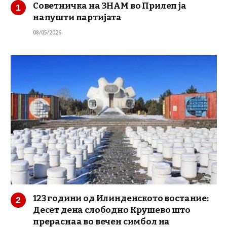
Советничка на ЗНАМ во Прилеп ја
напушти партијата
08/05/2026
123 години од Илинденското востание:
Десет дена слободно Крушево што
прераснаа во вечен симбол на