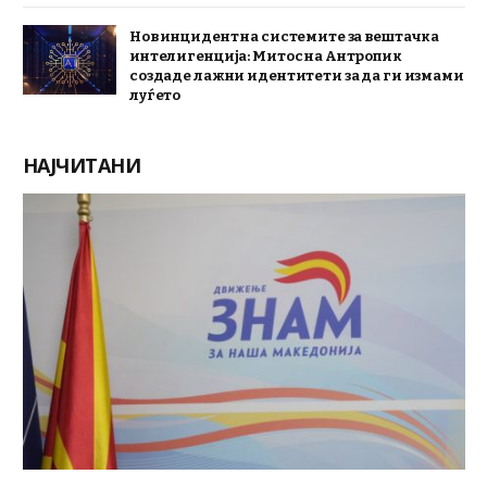
Нов инцидент на системите за вештачка
интелигенција: Митос на Антропик
создаде лажни идентитети за да ги измами
луѓето
НАЈЧИТАНИ