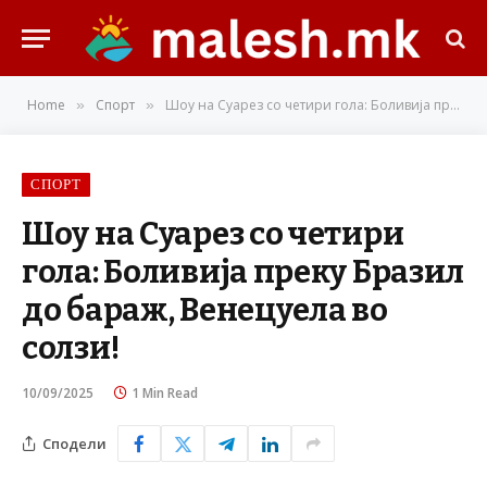
Home
Спорт
Шоу на Суарез со четири гола: Боливија преку Бразил до бараж, Венецуела во солзи!
»
»
СПОРТ
Шоу на Суарез со четири
гола: Боливија преку Бразил
до бараж, Венецуела во
солзи!
10/09/2025
1 Min Read
Сподели