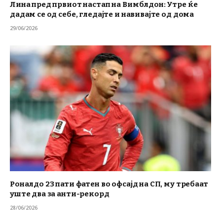
Лина пред првиот настап на Вимблдон: Утре ќе
дадам се од себе, гледајте и навивајте од дома
29/06/2026
Роналдо 23 пати фатен во офсајд на СП, му требаат
уште два за анти-рекорд
28/06/2026