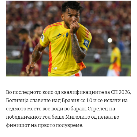
Во последното коло од квалификациите за СП 2026,
Боливија славеше над Бразил со 1:0 и се искачи на
седмото место кое води во бараж. Стрелец на
победничкиот гол беше Мигелито од пенал во
финишот на првото полувреме.