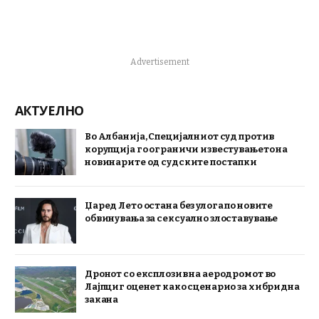
Advertisement
АКТУЕЛНО
Во Албанија, Специјалниот суд против
корупција го ограничи известувањето на
новинарите од судските постапки
Џаред Лето остана без улога по новите
обвинувања за сексуално злоставување
Дронот со експлозив на аеродромот во
Лајпциг оценет како сценарио за хибридна
закана