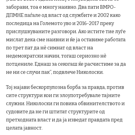
заборави, тоа е многу наивно. Два пати ВМРО-
ДПМНЕ паѓале од власт од службите и 2002 како
последица на Големото уво и 2016-2017 преку
прислушкуваните разговори. Ако истите тие луѓе
мислат дека сме наивни и ќе ја оставиме работата
по трет пат да нѐ симнат од власт на
недемократски начин, тогаш сериозно нѐ
потцениле. Еднаш за секогаш ќе расчистиме за да
не ни се случи пак”, подвлече Николоски.
Тој најави бескорпулозна борба за правда, против
сите структури кои ги злоупотребувале тајните
служни. Николоски ги повика обвинителството и
судовите да не ги штитат структурите од
претходната власт и да ја изведат правдата пред
целата јавност.