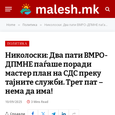
Home
Политика
Николоски: Два пати ВМРО-ДПМНЕ паѓаше поради мастер план на СДС преку тајните служби. Трет пат – нема да има!
»
»
ПОЛИТИКА
Николоски: Два пати ВМРО-
ДПМНЕ паѓаше поради
мастер план на СДС преку
тајните служби. Трет пат –
нема да има!
10/09/2025
3 Mins Read
Сподели