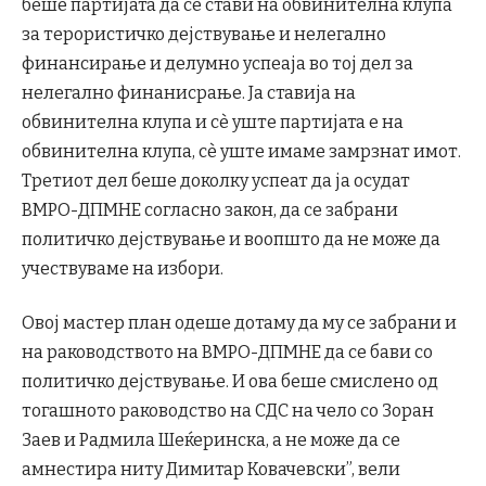
беше партијата да се стави на обвинителна клупа
за терористичко дејствување и нелегално
финансирање и делумно успеаја во тој дел за
нелегално финанисрање. Ја ставија на
обвинителна клупа и сѐ уште партијата е на
обвинителна клупа, сѐ уште имаме замрзнат имот.
Третиот дел беше доколку успеат да ја осудат
ВМРО-ДПМНЕ согласно закон, да се забрани
политичко дејствување и воопшто да не може да
учествуваме на избори.
Овој мастер план одеше дотаму да му се забрани и
на раководството на ВМРО-ДПМНЕ да се бави со
политичко дејствување. И ова беше смислено од
тогашното раководство на СДС на чело со Зоран
Заев и Радмила Шеќеринска, а не може да се
амнестира ниту Димитар Ковачевски”, вели