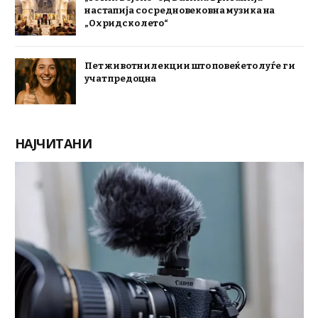
настапија со средновековна музика на
„Охридско лето“
Пет животни лекции што повеќето луѓе ги
учат предоцна
НАЈЧИТАНИ