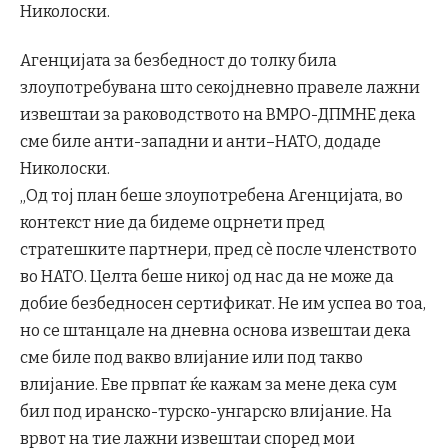
Николоски.
Агенцијата за безбедност до толку била
злоупотребувана што секојдневно правеле лажни
извештаи за раководството на ВМРО-ДПМНЕ дека
сме биле анти-западни и анти–НАТО, додаде
Николоски.
„Од тој план беше злоупотребена Агенцијата, во
контекст ние да бидеме оцрнети пред
стратешките партнери, пред сѐ после членството
во НАТО. Целта беше никој од нас да не може да
добие безбедносен сертификат. Не им успеа во тоа,
но се штанцале на дневна основа извештаи дека
сме биле под вакво влијание или под такво
влијание. Еве првпат ќе кажам за мене дека сум
бил под иранско-турско-унгарско влијание. На
врвот на тие лажни извештаи според мои