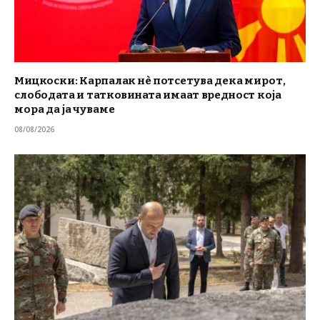
Мицкоски: Карпалак нè потсетува дека мирот,
слободата и татковината имаат вредност која
мора да ја чуваме
08/08/2026