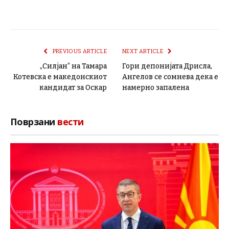
PREVIOUS ARTICLE
NEXT ARTICLE
„Силјан“ на Тамара
Гори депонијата Дрисла,
Котевска е македонскиот
Ангелов се сомнева дека е
кандидат за Оскар
намерно запалена
Поврзани
вести