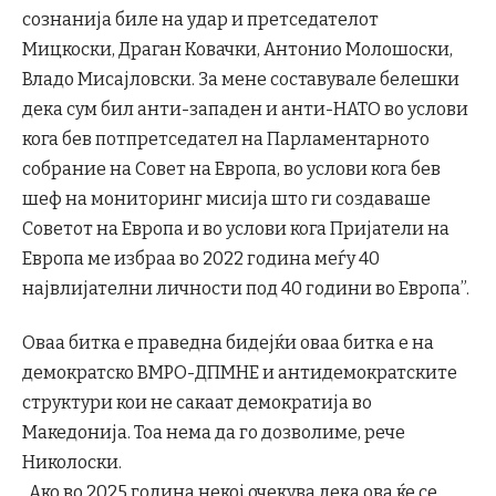
сознанија биле на удар и претседателот
Мицкоски, Драган Ковачки, Антонио Молошоски,
Владо Мисајловски. За мене составувале белешки
дека сум бил анти-западен и анти-НАТО во услови
кога бев потпретседател на Парламентарното
собрание на Совет на Европа, во услови кога бев
шеф на мониторинг мисија што ги создаваше
Советот на Европа и во услови кога Пријатели на
Европа ме избраа во 2022 година меѓу 40
највлијателни личности под 40 години во Европа”.
Оваa битка е праведна бидејќи оваа биткa е на
демократско ВМРО-ДПМНЕ и антидемократските
структури кои не сакаат демократија во
Македонија. Тоа нема да го дозволиме, рече
Николоски.
„Ако во 2025 година некој очекува дека ова ќе се