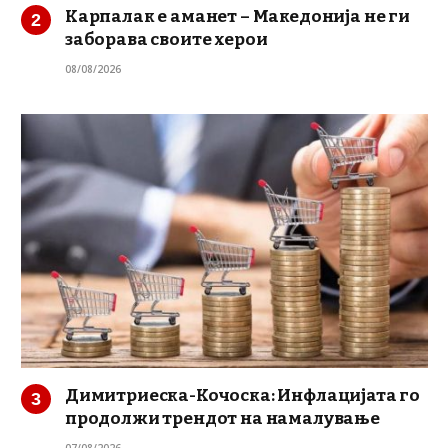
Карпалак е аманет – Македонија не ги
заборава своите херои
08/08/2026
Димитриеска-Кочоска: Инфлацијата го
продолжи трендот на намалување