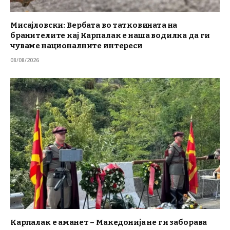
Мисајловски: Вербата во татковината на
бранителите кај Карпалак е наша водилка да ги
чуваме националните интереси
08/08/2026
Карпалак е аманет – Македонија не ги заборава