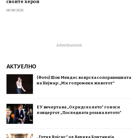
своите херои
08/08/2026
Advertisement
АКТУЕЛНО
(Фото) Шон Мендес во врска со поранешната
на Нејмар: „Ми го промени животот“
ЕУ вечерта на „Охридско лето“ го носи
концертот „Последната роза на летото“
„Готик Војсис“ од Велика Британија