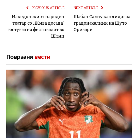
PREVIOUS ARTICLE
NEXT ARTICLE
Македонскиот народен
Шабан Салиу кандидат за
театар со „Жива досада“
градоначалник на Шуто
гостуваа на фестивалот во
Оризари
Штип
Поврзани
вести