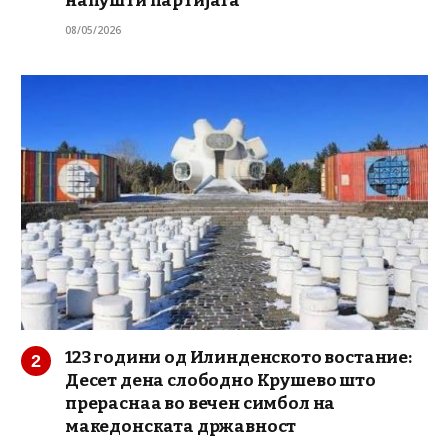
напушти партијата
08/05/2026
123 години од Илинденското востание:
Десет дена слободно Крушево што
прераснаа во вечен симбол на
македонската државност