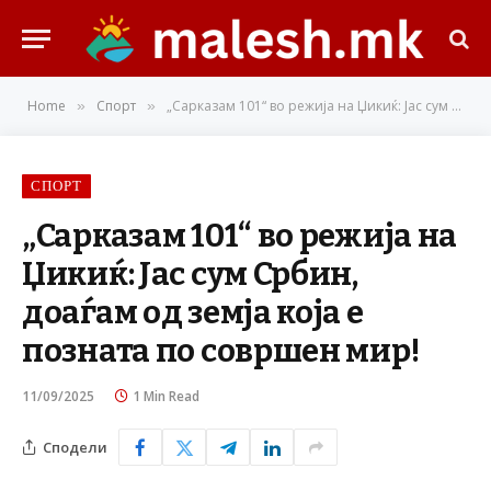
Home
Спорт
„Сарказам 101“ во режија на Џикиќ: Јас сум Србин, доаѓам од земја која е позната по совршен мир!
»
»
СПОРТ
„Сарказам 101“ во режија на
Џикиќ: Јас сум Србин,
доаѓам од земја која е
позната по совршен мир!
11/09/2025
1 Min Read
Сподели