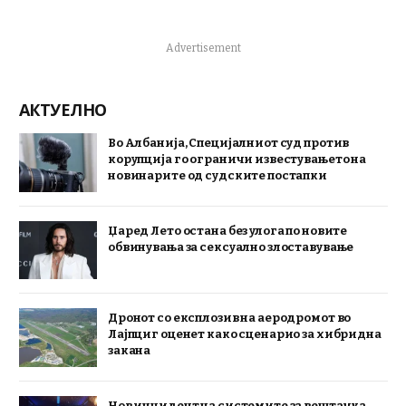
Advertisement
АКТУЕЛНО
Во Албанија, Специјалниот суд против
корупција го ограничи известувањето на
новинарите од судските постапки
Џаред Лето остана без улога по новите
обвинувања за сексуално злоставување
Дронот со експлозив на аеродромот во
Лајпциг оценет како сценарио за хибридна
закана
Нов инцидент на системите за вештачка