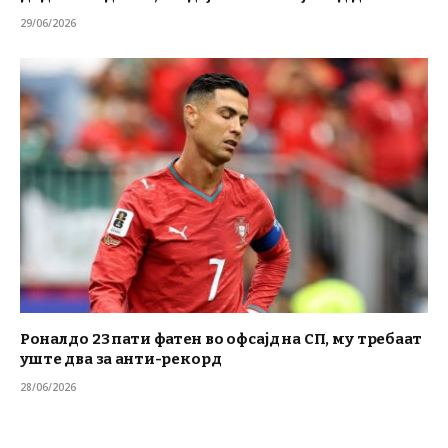
29/06/2026
Роналдо 23 пати фатен во офсајд на СП, му требаат
уште два за анти-рекорд
28/06/2026