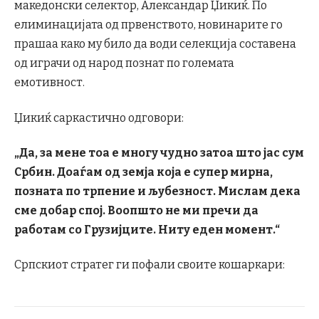
македонски селектор, Александар Џикиќ. По
елиминацијата од првенството, новинарите го
прашаа како му било да води селекција составена
од играчи од народ познат по големата
емотивност.
Џикиќ саркастично одговори:
„Да, за мене тоа е многу чудно затоа што јас сум
Србин. Доаѓам од земја која е супер мирна,
позната по трпение и
љубезност. Мислам дека
сме добар спој. Воопшто не ми пречи да
работам со Грузијците. Ниту еден момент.“
Српскиот стратег ги пофали своите кошаркари: