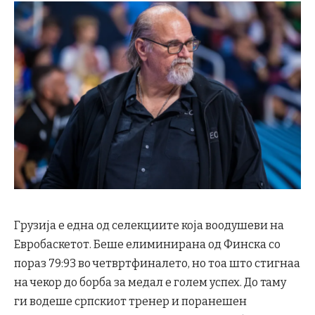
Грузија е една од селекциите која воодушеви на
Евробаскетот. Беше елиминирана од Финска со
пораз 79:93 во четвртфиналето, но тоа што стигнаа
на чекор до борба за медал е голем успех. До таму
ги водеше српскиот тренер и поранешен