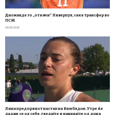
Диоманде го „откачи“ Ливерпул, сака трансфер во
ПСЖ
29/06/2026
Лина пред првиот настап на Вимблдон: Утре ќе
дадам се од себе, гледајте и навивајте од дома