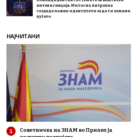
интелигенција: Митос на Антропик
создаде лажни идентитети за да ги измами
луѓето
НАЈЧИТАНИ
Советничка на ЗНАМ во Прилеп ја