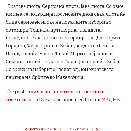
„Братска листа. Сериозна листа. Јака листа. Со овие
имиња се потврдија прогнозите дека оваа листа ќе
биде сериозен играч на локалните избори во
октомври. Тешката артилерија извадена
последните два дена го потврдија тоа. Докторите
Гордана, Фефе, Срѓан и Бобан, заедно со Рената
Пандуровиќи, Бошко Тасиќ, Марко Трајковиќ и
Симона Тоскиќ…, тука е и Горан Јовановиќ – Кебап…
Со среќа на изборите“, велат од Демократската
партија на Србите во Македонија.
The post
Стоилковиќ носител на листата на
советници на Куманово
appeared first on
МКД.МК
.
PREVIOUS ARTICLE
NEXT ARTICLE