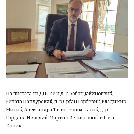
На листата на ДПС се и д-р Бобан Јаќиноввиќ,
Рената Пандуровиќ, д-р Срѓан Ѓорѓевиќ, Владимир
Митиќ, Александра Тасиќ, Бошко Тасиќ, д-р
Гордана Николиќ, Мартин Величковиќ, и Роза
Ташиќ.