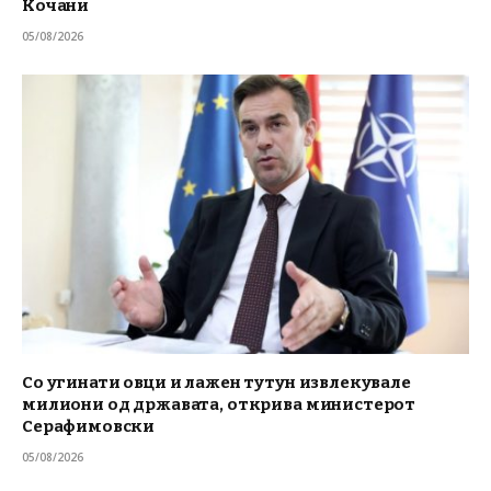
Кочани
05/08/2026
Со угинати овци и лажен тутун извлекувале
милиони од државата, открива министерот
Серафимовски
05/08/2026