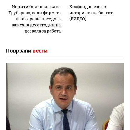
Меџити бил ноќеска во
Крофорд влезе во
Трубарево, вели фирмата
историјата на боксот
што гореше поседува
(ВИДЕО)
важечка десетгодишна
дозвола за работа
Поврзани
вести