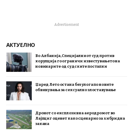
Advertisement
АКТУЕЛНО
Во Албанија, Специјалниот суд против
корупција го ограничи известувањето на
новинарите од судските постапки
Џаред Лето остана без улога по новите
обвинувања за сексуално злоставување
Дронот со експлозив на аеродромот во
Лајпциг оценет како сценарио за хибридна
закана