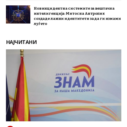
Нов инцидент на системите за вештачка
интелигенција: Митос на Антропик
создаде лажни идентитети за да ги измами
луѓето
НАЈЧИТАНИ