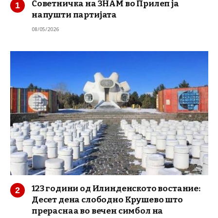
Советничка на ЗНАМ во Прилеп ја
напушти партијата
08/05/2026
123 години од Илинденското востание:
Десет дена слободно Крушево што
прераснаа во вечен симбол на