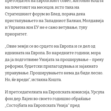
претседател на Европскиот совет, Антонио Кошта
на почетокот на месецов, исто така на
Стратешкиот форум во Блед, порача дека
пристапувањето на Западниот Балкан, Молдавија
и Украина кон ЕУ не е само ветување, туку
приоритет.
„Овие земји се во срцето на Европа и се дел од
иднината на Европа. Во наредните години, мора
да ја подготвиме Унијата за проширување – преку
реформи, буџетски прилагодувања и зајакнато
управување. Проширувањето нема да биде лесно.
Но, ќе вреди“, истакна Кошта.
И претседателката на Европската комисија, Урсула
фон дер Лајен во своето годишно обраќање
„Состојбата на Европската Унија“ пред