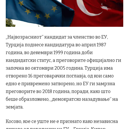
„Највозрасниот“ кандидат за членство во ЕУ,
Турција поднесе кандидатура во април 1987
година, во декември 1999 година доби
кандидатски статус, а преговорите официјално ги
започна во октомври 2005 година. Турција има
отворено 16 преговарачки поглавја, од кои само
едно е привремено затворено, но ЕУ ги замрзна
преговорите во 2018 година, поради, како што
беше образложено, „демократско назадување“ на
земјата.
Косово, кое се уште не е признато како независна