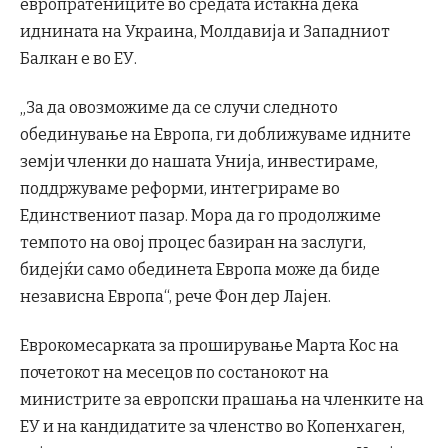
европратениците во средата истакна дека
иднината на Украина, Молдавија и Западниот
Балкан е во ЕУ.
„За да овозможиме да се случи следното
обединување на Европа, ги доближуваме идните
земји членки до нашата Унија, инвестираме,
поддржуваме реформи, интегрираме во
Единствениот пазар. Мора да го продолжиме
темпото на овој процес базиран на заслуги,
бидејќи само обединета Европа може да биде
независна Европа“, рече Фон дер Лајен.
Еврокомесарката за проширување Марта Кос на
почетокот на месецов по состанокот на
министрите за европски прашања на членките на
ЕУ и на кандидатите за членство во Копенхаген,