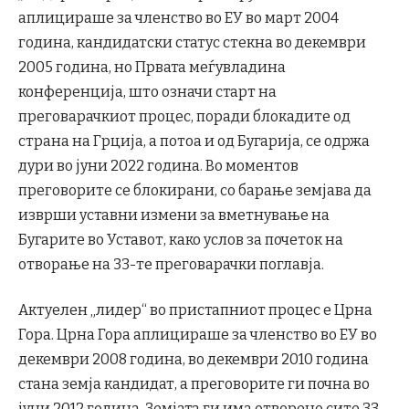
аплицираше за членство во ЕУ во март 2004
година, кандидатски статус стекна во декември
2005 година, но Првата меѓувладина
конференција, што означи старт на
преговарачкиот процес, поради блокадите од
страна на Грција, а потоа и од Бугарија, се одржа
дури во јуни 2022 година. Во моментов
преговорите се блокирани, со барање земјава да
изврши уставни измени за вметнување на
Бугарите во Уставот, како услов за почеток на
отворање на 33-те преговарачки поглавја.
Актуелен „лидер“ во пристапниот процес е Црна
Гора. Црна Гора аплицираше за членство во ЕУ во
декември 2008 година, во декември 2010 година
стана земја кандидат, а преговорите ги почна во
јуни 2012 година. Земјата ги има отворено сите 33