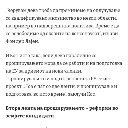
„Верувам дека треба да преминеме на одлучување
со квалификувано мнозинство во некои области,
на пример во надворешната политика. Време е да
се ослободиме од оковите на консензусот“, изјави
Фон дер Лајен.
И Кос, исто така, вели дека паралелно со
проширувањето мора да се работи и на подготовка
на ЕУ за приемот на нови членки.
„Проширувањето и подготвеноста за ЕУ се ист
проект… Тоа е пат со две ленти, и проширување и
подготовка, во исто време“, заклучи Кос.
Втора лента на проширувањето – реформи во
земјите кандидати