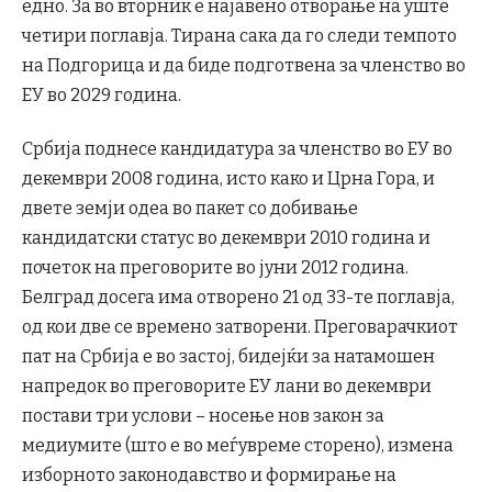
едно. За во вторник е најавено отворање на уште
четири поглавја. Тирана сака да го следи темпото
на Подгорица и да биде подготвена за членство во
ЕУ во 2029 година.
Србија поднесе кандидатура за членство во ЕУ во
декември 2008 година, исто како и Црна Гора, и
двете земји одеа во пакет со добивање
кандидатски статус во декември 2010 година и
почеток на преговорите во јуни 2012 година.
Белград досега има отворено 21 од 33-те поглавја,
од кои две се времено затворени. Преговарачкиот
пат на Србија е во застој, бидејќи за натамошен
напредок во преговорите ЕУ лани во декември
постави три услови – носење нов закон за
медиумите (што е во меѓувреме сторено), измена
изборното законодавство и формирање на