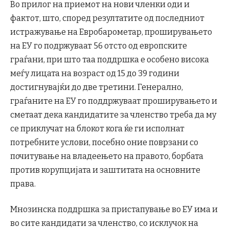
Во прилог на приемот на нови членки оди и
фактот, што, според резултатите од последниот
истражување на Евробарометар, проширувањето
на ЕУ го подржуваат 56 отсто од европските
граѓани, при што таа поддршка е особено висока
меѓу лицата на возраст од 15 до 39 години
достигнувајќи до две третини. Генерално,
граѓаните на ЕУ го поддржуваат проширувањето и
сметаат дека кандидатите за членство треба да му
се приклучат на блокот кога ќе ги исполнат
потребните услови, посебно оние поврзани со
почитување на владеењето на правото, борбата
против корупцијата и заштитата на основните
права.
Мнозинска поддршка за пристапување во ЕУ има и
во сите кандидати за членство, со исклучок на