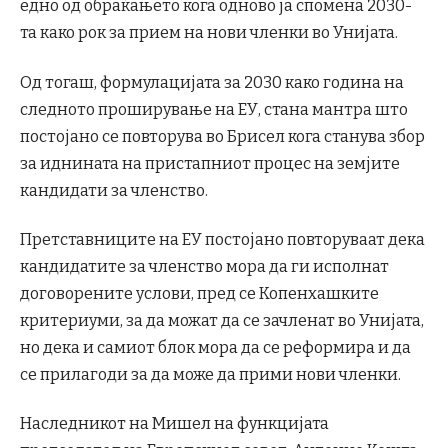
едно од обраќањето кога одново ја спомена 2030-
та како рок за прием на нови членки во Унијата.
Од тогаш, формулацијата за 2030 како година на
следното проширување на ЕУ, стана мантра што
постојано се повторува во Брисел кога станува збор
за иднината на пристапниот процес на земјите
кандидати за членство.
Претставниците на ЕУ постојано повторуваат дека
кандидатите за членство мора да ги исполнат
договорените услови, пред се Копенхашките
критериуми, за да можат да се зачленат во Унијата,
но дека и самиот блок мора да се реформира и да
се прилагоди за да може да прими нови членки.
Наследникот на Мишел на функцијата