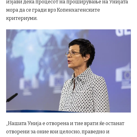
изјави дека процесот на проширување на Унијата
мора да се гради врз Копенхагенските
критериуми.
„Нашата Унија е отворена и тие врати ќе останат
отворени за оние кои целосно, праведно и