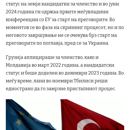
статус на земји кандидатки за членство и во јуни
2024 година ги одржаа првите меѓувладини
конференции со ЕУ за старт на преговорите. Во
моментов се во фаза на скрининг процесот, но и по
неговото завршување не се очекува брз старт на
преговорите по поглавја, пред се за Украина.
Грузија аплицираше за членство, како и
Молдавија во март 2022 година, а кандидатски
статус и беше доделен во декември 2023 година. Во
меѓу време, лани во ноември Тбилиси реши
еднострано да го замрзне пристапниот процес.