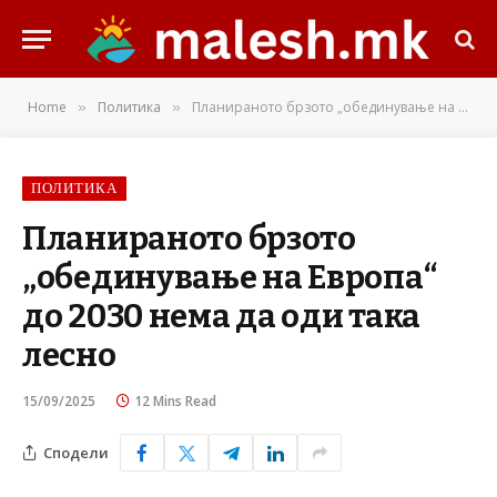
Home
Политика
Планираното брзото „обединување на Европа“ до 2030 нема да оди така лесно
»
»
ПОЛИТИКА
Планираното брзото
„обединување на Европа“
до 2030 нема да оди така
лесно
15/09/2025
12 Mins Read
Сподели