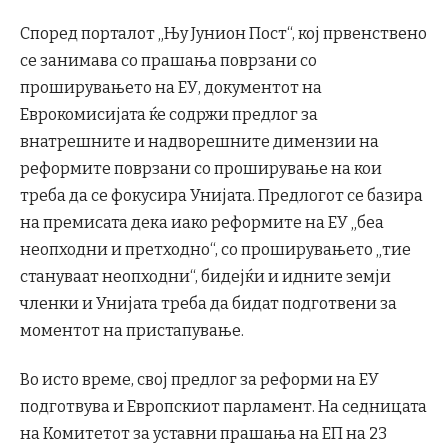
Според порталот „Њу Јунион Пост“, кој првенствено
се занимава со прашања поврзани со
проширувањето на ЕУ, документот на
Еврокомисијата ќе содржи предлог за
внатрешните и надворешните димензии на
реформите поврзани со проширување на кои
треба да се фокусира Унијата. Предлогот се базира
на премисата дека иако реформите на ЕУ „беа
неопходни и претходно“, со проширувањето „тие
стануваат неопходни“, бидејќи и идните земји
членки и Унијата треба да бидат подготвени за
моментот на пристапување.
Во исто време, свој предлог за реформи на ЕУ
подготвува и Европскиот парламент. На седницата
на Комитетот за уставни прашања на ЕП на 23