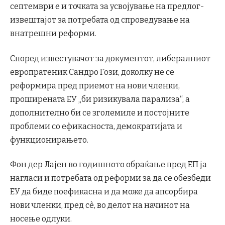
септември е и точката за усвојување на предлог-
извештајот за потребата од спроведување на
внатрешни реформи.
Според известувачот за документот, либералниот
европратеник Сандро Гози, доколку не се
реформира пред приемот на нови членки,
проширената ЕУ „би ризикувала парализа“, а
дополнително би се зголемиле и постојните
проблеми со ефикасноста, демократијата и
функционирањето.
Фон дер Лајен во годишното обраќање пред ЕП ја
нагласи и потребата од реформи за да се обезбеди
ЕУ да биде поефикасна и да може да апсорбира
нови членки, пред сѐ, во делот на начинот на
носење одлуки.