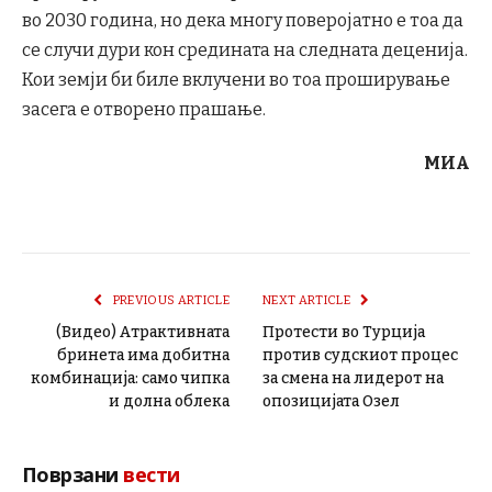
во 2030 година, но дека многу поверојатно е тоа да
се случи дури кон средината на следната деценија.
Кои земји би биле вклучени во тоа проширување
засега е отворено прашање.
МИА
PREVIOUS ARTICLE
NEXT ARTICLE
(Видео) Атрактивната
Протести во Турција
бринета има добитна
против судскиот процес
комбинација: само чипка
за смена на лидерот на
и долна облека
опозицијата Озел
Поврзани
вести