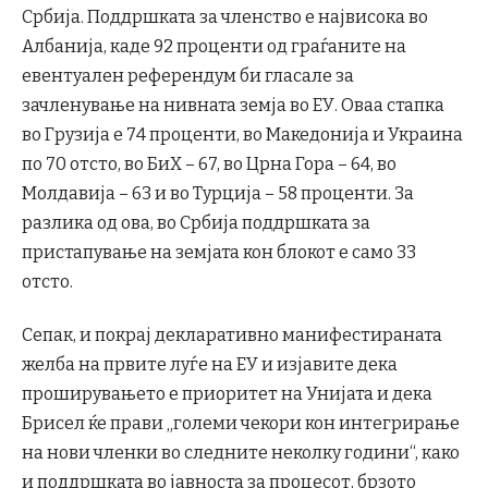
Србија. Поддршката за членство е највисока во
Албанија, каде 92 проценти од граѓаните на
евентуален референдум би гласале за
зачленување на нивната земја во ЕУ. Оваа стапка
во Грузија е 74 проценти, во Македонија и Украина
по 70 отсто, во БиХ – 67, во Црна Гора – 64, во
Молдавија – 63 и во Турција – 58 проценти. За
разлика од ова, во Србија поддршката за
пристапување на земјата кон блокот е само 33
отсто.
Сепак, и покрај декларативно манифестираната
желба на првите луѓе на ЕУ и изјавите дека
проширувањето е приоритет на Унијата и дека
Брисел ќе прави „големи чекори кон интегрирање
на нови членки во следните неколку години“, како
и поддршката во јавноста за процесот, брзото