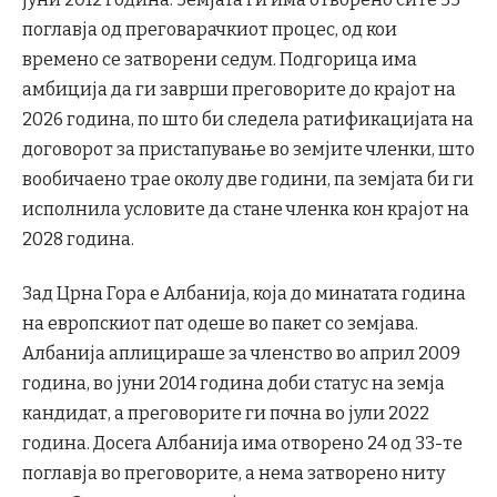
поглавја од преговарачкиот процес, од кои
времено се затворени седум. Подгорица има
амбиција да ги заврши преговорите до крајот на
2026 година, по што би следела ратификацијата на
договорот за пристапување во земјите членки, што
вообичаено трае околу две години, па земјата би ги
исполнила условите да стане членка кон крајот на
2028 година.
Зад Црна Гора е Албанија, која до минатата година
на европскиот пат одеше во пакет со земјава.
Албанија аплицираше за членство во април 2009
година, во јуни 2014 година доби статус на земја
кандидат, а преговорите ги почна во јули 2022
година. Досега Албанија има отворено 24 од 33-те
поглавја во преговорите, а нема затворено ниту