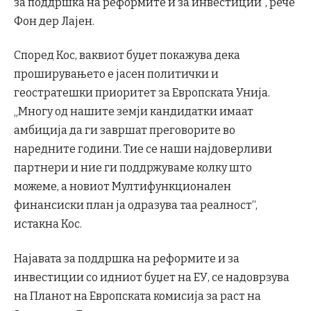
за поддршка на реформите и за инвестиции“, рече
Фон дер Лајен.
Според Кос, ваквиот буџет покажува дека
проширувањето е јасен политички и
геостратешки приоритет за Европската Унија.
„Многу од нашите земји кандидатки имаат
амбиција да ги завршат преговорите во
наредните години. Тие се наши најдоверливи
партнери и ние ги поддржуваме колку што
можеме, а новиот Мултифункционален
финансиски план ја одразува таа реалност“,
истакна Кос.
Најавата за поддршка на реформите и за
инвестиции со идниот буџет на ЕУ, се надоврзува
на Планот на Европската комисија за раст на