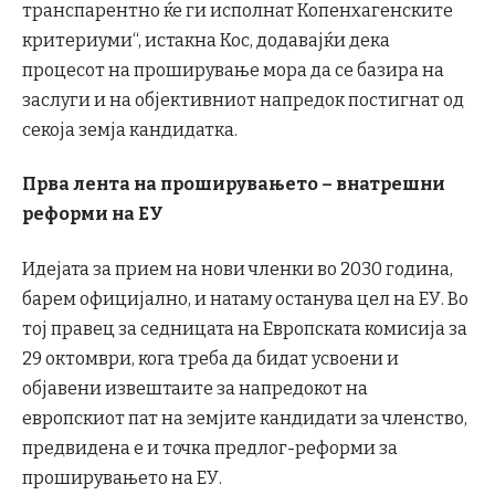
транспарентно ќе ги исполнат Копенхагенските
критериуми“, истакна Кос, додавајќи дека
процесот на проширување мора да се базира на
заслуги и на објективниот напредок постигнат од
секоја земја кандидатка.
Прва лента на проширувањето – внатрешни
реформи на ЕУ
Идејата за прием на нови членки во 2030 година,
барем официјално, и натаму останува цел на ЕУ. Во
тој правец за седницата на Европската комисија за
29 октомври, кога треба да бидат усвоени и
објавени извештаите за напредокот на
европскиот пат на земјите кандидати за членство,
предвидена е и точка предлог-реформи за
проширувањето на ЕУ.