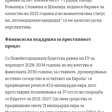
држава од пет членки на ЕУ – Грција, Кипар,
Романија, Словачка и Шпанија, поднесе барање за
членство во 2022 година и во моментов има статус
на „потенцијален кандидат“ со не целосно јасна
перспектива.
Финансиска поддршка за пристапниот
процес
Со Повеќегодишната буџетска рамка на ЕУ за
периодот 2028-2034 година, во кој влегува и
фамозната 2030 година, за ставката „проширување,
источно соседство и остатокот на Европа“ се
предвидени речиси 42,6 милијарди евра, што
претставува зголемување за 37 отсто во споредба
со Буџетот за 2021-2027. Од овие средства се
предвидени околу 21 милијарди евра за