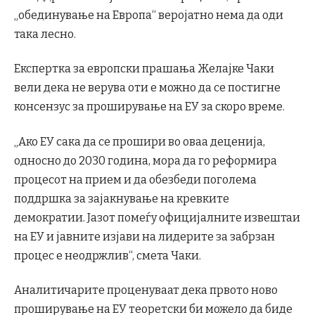
„обединување на Европа“ веројатно нема да оди
така лесно.
Експертка за европски прашања Желајке Чаки
вели дека не верува оти е можно да се постигне
консензус за проширување на ЕУ за скоро време.
„Ако ЕУ сака да се прошири во оваа деценија,
односно до 2030 година, мора да го реформира
процесот на прием и да обезбеди поголема
поддршка за зајакнување на кревките
демократии. Јазот помеѓу официјалните извештаи
на ЕУ и јавните изјави на лидерите за забрзан
процес е неодржлив“, смета Чаки.
Аналитичарите проценуваат дека првото ново
проширување на ЕУ теоретски би можело да биде