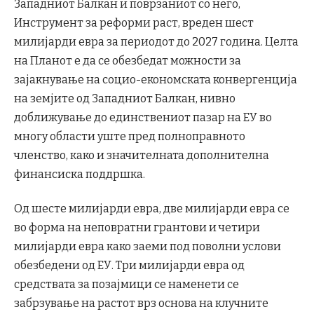
Западниот Балкан и поврзаниот со него,
Инструмент за реформи раст, вреден шест
милијарди евра за периодот до 2027 година. Целта
на Планот е да се обезбедат можности за
зајакнување на социо-економската конвергенција
на земјите од Западниот Балкан, нивно
доближување до единствениот пазар на ЕУ во
многу области уште пред полноправното
членство, како и значителната дополнителна
финансиска поддршка.
Од шесте милијарди евра, две милијарди евра се
во форма на неповратни грантови и четири
милијарди евра како заеми под поволни услови
обезбедени од ЕУ. Три милијарди евра од
средствата за позајмици се наменети се
забрзување на растот врз основа на клучните