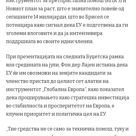
Инструментот за претпристапна помош (ИПА 3) и
Новиот план за раст, што е значително повеќе од
сегашните 14 милијарди, што во Брисел се
потенцира како сигнал дека ЕУ е подготвена да ги
зголеми влоговите и да ја интензивира
поддршката во своите идни членки.
При презентацијата на следната Буџетска рамка
кон средината на јули, Фон дер Лајен истакна дека
ЕУ ќе им овозможи на земјите кандидати за
членство пристап до целиот сет алатки на
инструментот „Глобална Европа“, како показател
дека проширувањето како стратешка инвестиција
во стабилноста и просперитетот на Европа, е
клучен приоритет и политичка цел на ЕУ.
„Тие средства не се само за техничка помош, туку и