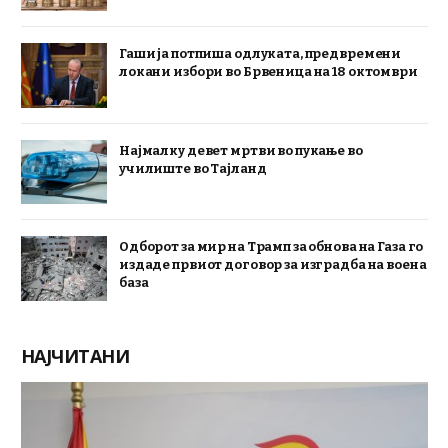
Гаши ја потпиша одлуката, предвремени
локани избори во Брвеница на 18 октомври
Најмалку девет мртви во пукање во
училиште во Тајланд
Одборот за мир на Трамп за обнова на Газа го
издаде првиот договор за изградба на воена
база
НАЈЧИТАНИ