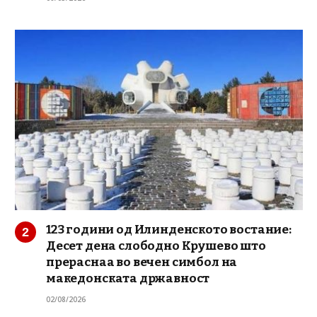
123 години од Илинденското востание:
Десет дена слободно Крушево што
прераснаа во вечен симбол на
македонската државност
02/08/2026