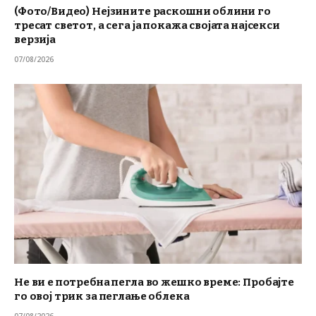
(Фото/Видео) Нејзините раскошни облини го
тресат светот, а сега ја покажа својата најсекси
верзија
07/08/2026
Не ви е потребна пегла во жешко време: Пробајте
го овој трик за пеглање облека