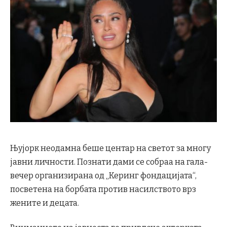
Њујорк неодамна беше центар на светот за многу
јавни личности. Познати дами се собраа на гала-
вечер организирана од „Керинг фондацијата“,
посветена на борбата против насилството врз
жените и децата.