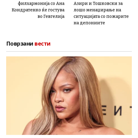
филхармонија со Ана
Азири и Тошковски за
Кондратенко ќе гостува
лошо менаџирање на
во Гевгелија
ситуацијата со пожарите
на депониите
Поврзани
вести