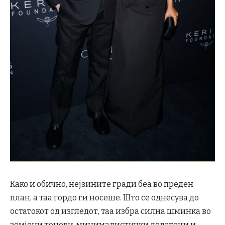
Како и обично, нејзините гради беа во преден
план, а таа гордо ги носеше. Што се однесува до
остатокот од изгледот, таа избра силна шминка во
земјени тонови, минималистички додатоци и