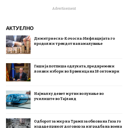
Advertisement
АКТУЕЛНО
Димитриеска-Кочоска: Инфлацијата го
продолжи трендот на намалување
Гаши ја потпиша одлуката, предвремени
локани избори во Брвеница на 18 октомври
Најмалку девет мртви во пукање во
училиште во Тајланд
Одборот за мир на Трамп за обнова на Газа го
издаде првиот договор за изградба на воена