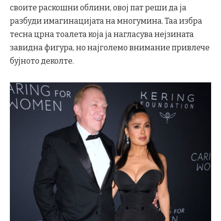
своите раскошни облини, овој пат реши да ја
разбуди имагинацијата на многумина. Таа избра
тесна црна тоалета која ја нагласува нејзината
завидна фигура, но најголемо внимание привлече
бујното деколте.