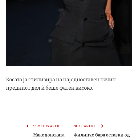
Косата ја стилизира на наједноставен начин –
предниот дел ѝ беше фатен високо.
PREVIOUS ARTICLE
NEXT ARTICLE
Македонската
Филипче бара оставки од