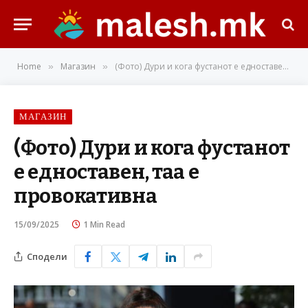
Home
Магазин
(Фото) Дури и кога фустанот е едноставен, таа е провокативна
»
»
МАГАЗИН
(Фото) Дури и кога фустанот
е едноставен, таа е
провокативна
15/09/2025
1 Min Read
Сподели