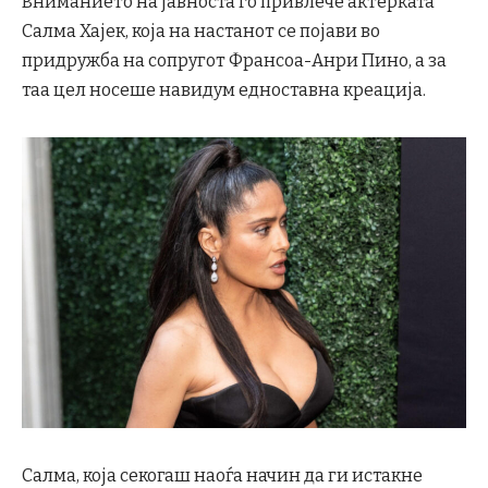
Вниманието на јавноста го привлече актерката
Салма Хајек, која на настанот се појави во
придружба на сопругот Франсоа-Анри Пино, а за
таа цел носеше навидум едноставна креација.
Салма, која секогаш наоѓа начин да ги истакне