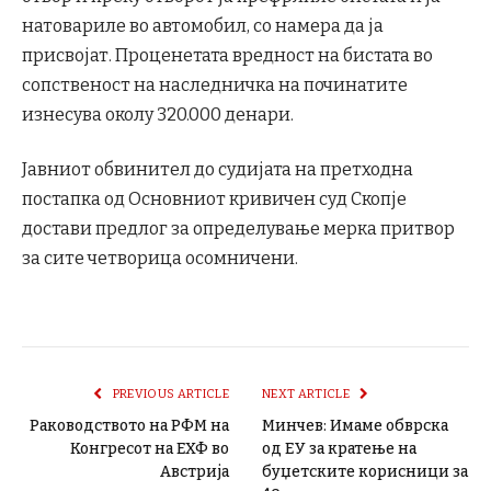
натовариле во автомобил, со намера да ја
присвојат. Проценетата вредност на бистата во
сопственост на наследничка на починатите
изнесува околу 320.000 денари.
Јавниот обвинител до судијата на претходна
постапка од Основниот кривичен суд Скопје
достави предлог за определување мерка притвор
за сите четворица осомничени.
PREVIOUS ARTICLE
NEXT ARTICLE
Раководството на РФМ на
Минчев: Имаме обврска
Конгресот на ЕХФ во
од ЕУ за кратење на
Австрија
буџетските корисници за