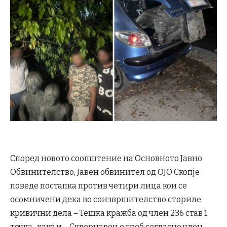
Според новото соопштение на Основното Јавно
Обвинителство, Јавен обвинител од ОЈО Скопје
поведе постапка против четири лица кои се
осомничени дека во соизвршителство сториле
кривични дела – Тешка кражба од член 236 став 1
точка , како и – Сквернавење гроб согласно член