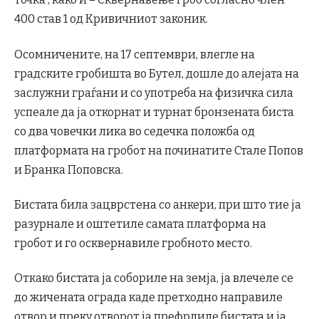
400 став 1 од Кривичниот законик.
Осомничените, на 17 септември, влегле на
градските гробишта во Бутел, дошле до алејата на
заслужни граѓани и со употреба на физичка сила
успеале да ја откорнат и турнат бронзената биста
со два човечки лика во седечка положба од
платформата на гробот на починатите Стале Попов
и Бранка Поповска.
Бистата била зацврстена со анкери, при што тие ја
разурнале и оштетиле самата платформа на
гробот и го осквернавиле гробното место.
Откако бистата ја собориле на земја, ја влечеле се
до жичената ограда каде претходно направиле
отвор и преку отворот ја префрлиле бистата и ја