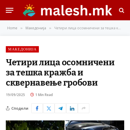
Home
Македонија
Четири лица осомничени за тешка кражба и сквернавење гробови
»
»
МАКЕДОНИЈА
Четири лица осомничени
за тешка кражба и
сквернавење гробови
19/09/2025
1 Min Read
Сподели