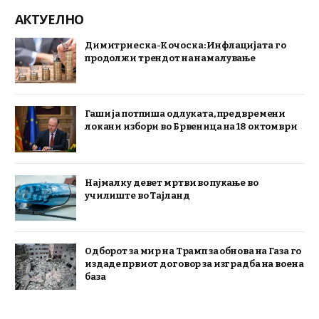
АКТУЕЛНО
Димитриеска-Кочоска: Инфлацијата го
продолжи трендот на намалување
Гаши ја потпиша одлуката, предвремени
локани избори во Брвеница на 18 октомври
Најмалку девет мртви во пукање во
училиште во Тајланд
Одборот за мир на Трамп за обнова на Газа го
издаде првиот договор за изградба на воена
база