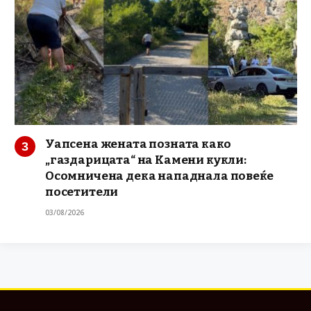
Уапсена жената позната како
„газдарицата“ на Камени кукли:
Осомничена дека нападнала повеќе
посетители
03/08/2026