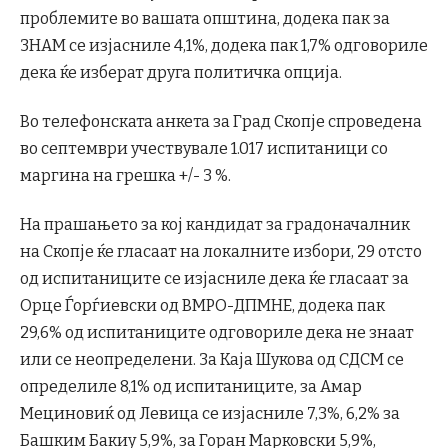
проблемите во вашата општина, додека пак за
ЗНАМ се изјасниле 4,1%, додека пак 1,7% одговориле
дека ќе изберат друга политичка опција.
Во телефонската анкета за Град Скопје спроведена
во септември учествувале 1.017 испитаници со
маргина на грешка +/- 3 %.
На прашањето за кој кандидат за градоначалник
на Скопје ќе гласаат на локалните избори, 29 отсто
од испитаниците се изјасниле дека ќе гласаат за
Орце Ѓорѓиевски од ВМРО-ДПМНЕ, додека пак
29,6% од испитаниците одговориле дека не знаат
или се неопределени. За Каја Шукова од СДСМ се
определиле 8,1% од испитаниците, за Амар
Мециновиќ од Левица се изјасниле 7,3%, 6,2% за
Башким Бакиу 5,9%, за Горан Марковски 5,9%,