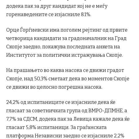
додека пак за друг кандидат кој не е меѓу
горенаведените се изјасниле 8.1%.
Орце Ѓорѓиевски има поголем рејтинг од првите
четворица кандидати за градоначалник на Град
Скопје заедно, покажува последната анкета на
Институтот за политички истражувања Скопје.
На прашањето во каква насока се движи градот
Скопје, над 50,3% сметаат дека во моментов Скопје
се движи во целосно погрешна насока.
24,2% од испитаниците се изјасниле дека ќе
гласаат за советничката група од ВМРО-ДПМНЕ, а
7,7% за СДСМ, додека пак за Левица кажале дека ќе
гласаат 5,8% испитаници. За граѓанската
платформа Независни заедно се изјасниле 2,2%