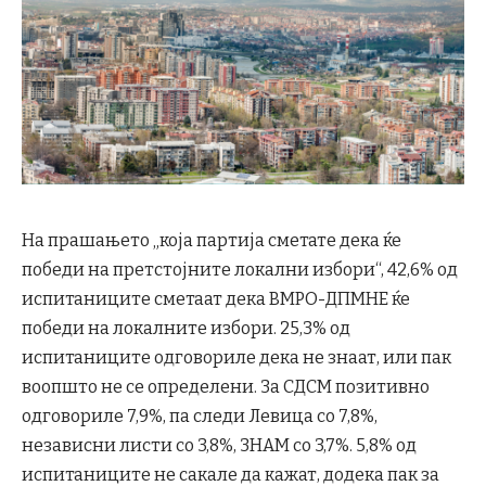
На прашањето „која партија сметате дека ќе
победи на претстојните локални избори“, 42,6% од
испитаниците сметаат дека ВМРО-ДПМНЕ ќе
победи на локалните избори. 25,3% од
испитаниците одговориле дека не знаат, или пак
воопшто не се определени. За СДСМ позитивно
одговориле 7,9%, па следи Левица со 7,8%,
независни листи со 3,8%, ЗНАМ со 3,7%. 5,8% од
испитаниците не сакале да кажат, додека пак за