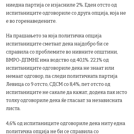
ниедна партија се изјасниле 2%. Еден отсто од
испитаниците одговориле со друга опција, која не
е во горенаведените.
На прашањето за која политичка опција
испитаниците сметаат дека најдобро би се
справила со проблемите во нивните општини,
ВМРО-ДПМНЕ има водство од 40,1%. 22,1% од
испитаниците одговориле дека не знаат или
немаат одговор, па следи политичката партија
Левица со 9 отсто, СДСМ со 8,4%, пет отсто од
испитаниците не сакале да кажат, додека пак исто
толку одговориле дека ќе гласаат за независната
листа.
4,6% од испитаниците одговориле дека ниту една
политичка опција не би се справила со