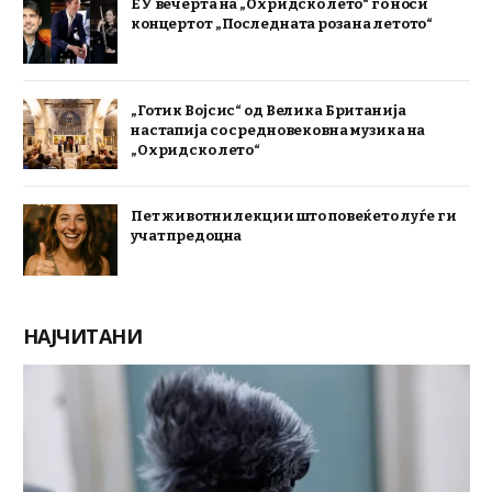
ЕУ вечерта на „Охридско лето“ го носи
концертот „Последната роза на летото“
„Готик Војсис“ од Велика Британија
настапија со средновековна музика на
„Охридско лето“
Пет животни лекции што повеќето луѓе ги
учат предоцна
НАЈЧИТАНИ