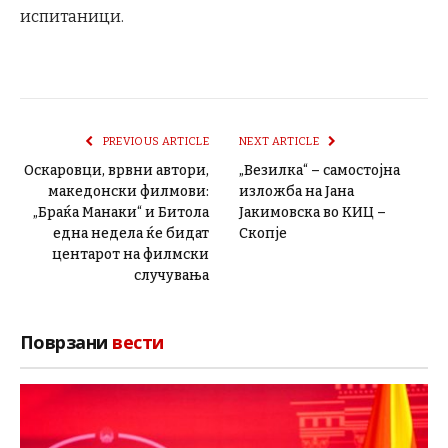
испитаници.
PREVIOUS ARTICLE
NEXT ARTICLE
Оскаровци, врвни автори,
„Везилка“ – самостојна
македонски филмови:
изложба на Јана
„Браќа Манаки“ и Битола
Јакимовска во КИЦ –
една недела ќе бидат
Скопје
центарот на филмски
случувања
Поврзани
вести