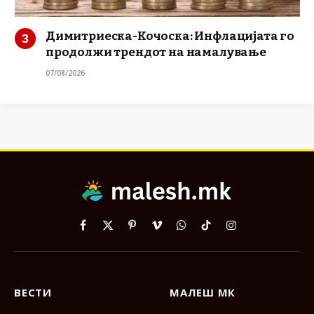
Димитриеска-Кочоска: Инфлацијата го
продолжи трендот на намалување
07/08/2026
Facebook
X
Pinterest
Vimeo
WhatsApp
TikTok
Instagram
(Twitter)
ВЕСТИ
МАЛЕШ МК