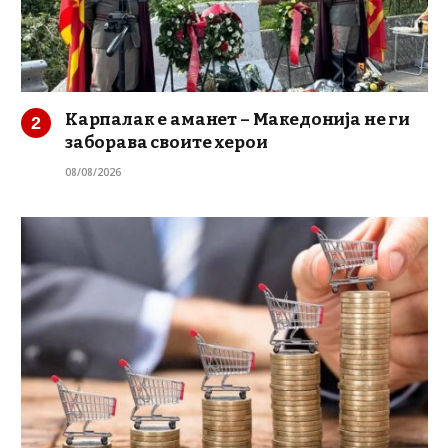
Карпалак е аманет – Македонија не ги
заборава своите херои
08/08/2026