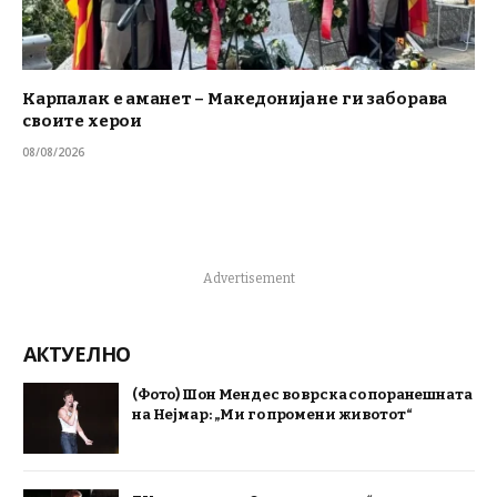
Карпалак е аманет – Македонија не ги заборава
своите херои
08/08/2026
Advertisement
АКТУЕЛНО
(Фото) Шон Мендес во врска со поранешната
на Нејмар: „Ми го промени животот“