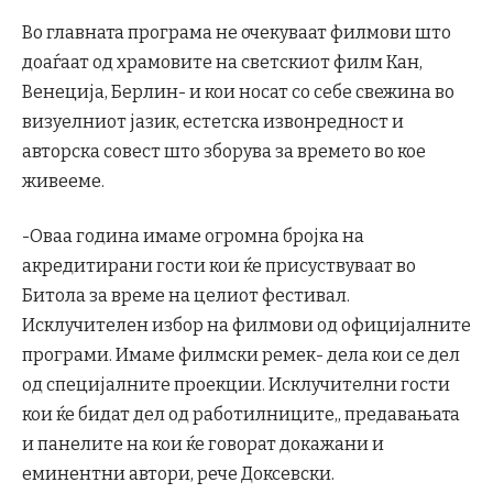
Во главната програма не очекуваат филмови што
доаѓаат од храмовите на светскиот филм Кан,
Венеција, Берлин- и кои носат со себе свежина во
визуелниот јазик, естетска извонредност и
авторска совест што зборува за времето во кое
живееме.
-Оваа година имаме огромна бројка на
акредитирани гости кои ќе присуствуваат во
Битола за време на целиот фестивал.
Исклучителен избор на филмови од официјалните
програми. Имаме филмски ремек- дела кои се дел
од специјалните проекции. Исклучителни гости
кои ќе бидат дел од работилниците,, предавањата
и панелите на кои ќе говорат докажани и
еминентни автори, рече Доксевски.