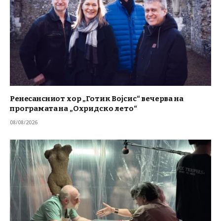
Ренесансниот хор „Готик Војсис“ вечерва на
програмата на „Охридско лето“
08/08/2026