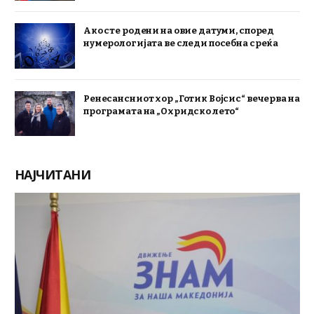
Ако сте родени на овие датуми, според
нумерологијата ве следи посебна среќа
Ренесансниот хор „Готик Војсис“ вечерва на
програмата на „Охридско лето“
НАЈЧИТАНИ