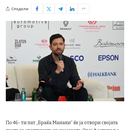
Сподели
По 46- ти пат „Браќа Манаки“ ќе ја отвори својата