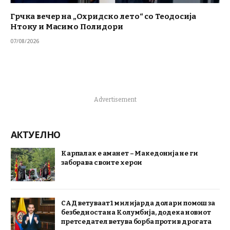
Грчка вечер на „Охридско лето“ со Теодосија
Нтоку и Масимо Полидори
07/08/2026
Advertisement
АКТУЕЛНО
Карпалак е аманет – Македонија не ги
заборава своите херои
САД ветуваат 1 милијарда долари помош за
безбедноста на Колумбија, додека новиот
претседател ветува борба против дрогата