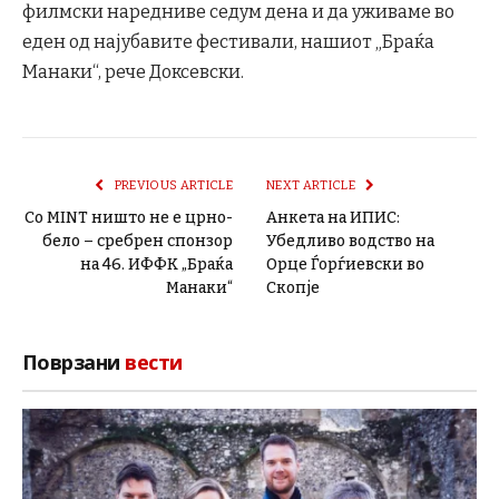
филмски наредниве седум дена и да уживаме во
еден од најубавите фестивали, нашиот „Браќа
Манаки“, рече Доксевски.
PREVIOUS ARTICLE
NEXT ARTICLE
Со MINT ништо не е црно-
Анкета на ИПИС:
бело – сребрен спонзор
Убедливо водство на
на 46. ИФФК „Браќа
Орце Ѓорѓиевски во
Манаки“
Скопје
Поврзани
вести