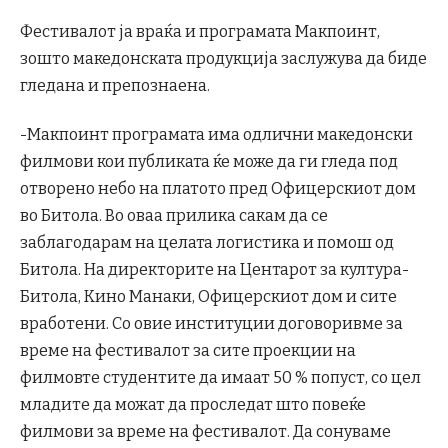
Фестивалот ја враќа и програмата Макпоинт,
зошто македонската продукција заслужува да биде
гледана и препознаена.
-Макпоинт програмата има одлични македонски
филмови кои публиката ќе може да ги гледа под
отворено небо на платото пред Офицерскиот дом
во Битола. Во оваа прилика сакам да се
заблагодарам на целата логистика и помош од
Битола. На директорите на Центарот за култура-
Битола, Кино Манаки, Офицерскиот дом и сите
вработени. Со овие институции договоривме за
време на фестивалот за сите проекции на
филмовте студентите да имаат 50 % попуст, со цел
младите да можат да проследат што повеќе
филмови за време на фестивалот. Да сонуваме