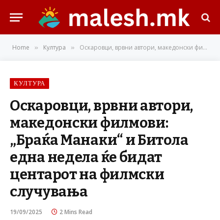
Home
Култура
Оскаровци, врвни автори, македонски филмови: „Браќа Манаки“ и Битола една недела ќе бидат центарот на филмски случувања
»
»
КУЛТУРА
Оскаровци, врвни автори,
македонски филмови:
„Браќа Манаки“ и Битола
една недела ќе бидат
центарот на филмски
случувања
19/09/2025
2 Mins Read