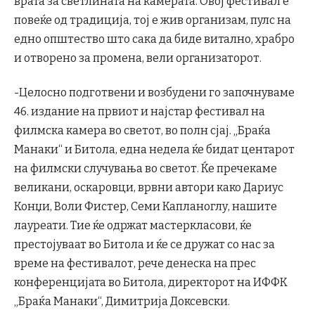
врата за светлината на камерата. Овој фестивал е
повеќе од традиција, тој е жив организам, пулс на
едно општество што сака да биде витално, храбро
и отворено за промена, вели организаторот.
-Целосно подготвени и возбудени го започнуваме
46. издание на првиот и најстар фестивал на
филмска камера во светот, во полн сјај. „Браќа
Манаки“ и Битола, една недела ќе бидат центарот
на филмски случувања во светот. Ќе пречекаме
великани, оскаровци, врвни автори како Дариус
Конџи, Воли Фистер, Семи Капланоглу, нашите
лауреати. Тие ќе одржат мастеркласови, ќе
престојуваат во Битола и ќе се дружат со нас за
време на фестивалот, рече денеска на прес
конференцијата во Битола, директорот на ИФФК
„Браќа Манаки“, Димитрија Доксевски.