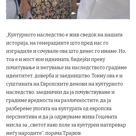
„Културното наследство е жив сведок на нашата
историја, на генерациите што пред нас го
изградиле и сочувале ова што денес го имаме. Но,
тоа е и мост кон иднината, бидејќи преку
почитување и негување на наследството градиме
идентитет, доверба и заедништво. Токму ова е и
суштината на Европските денови на културното
наследство: заеднички да ја почувствуваме и
градиме вредноста на различностите, да ја
разбереме улогата на културата од европска
перспектива и да ја одржуваме жива Гоцевата
мисла за „светот како поле за културен натпревар
меѓу народите“, порача Трајков.