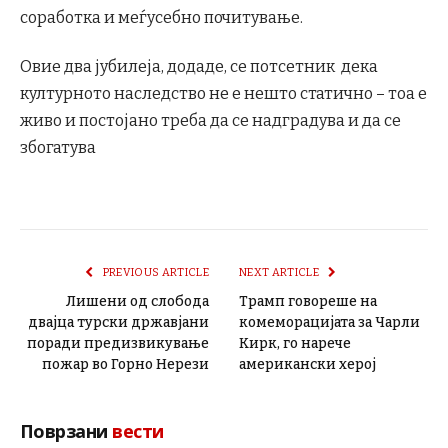
соработка и меѓусебно почитување.
Овие два јубилеја, додаде, се потсетник дека
културното наследство не е нешто статично – тоа е
живо и постојано треба да се надградува и да се
збогатува
PREVIOUS ARTICLE
NEXT ARTICLE
Лишени од слобода
Трамп говореше на
двајца турски државјани
комеморацијата за Чарли
поради предизвикување
Кирк, го нарече
пожар во Горно Нерези
американски херој
Поврзани
вести