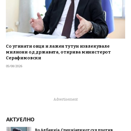
Со угинати овци и лажен тутун извлекувале
милиони од државата, открива министерот
Серафимовски
05/08/2026
Advertisement
АКТУЕЛНО
Во Албанија, Специјалниот суд против