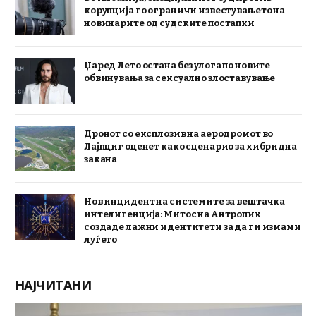
корупција го ограничи известувањето на
новинарите од судските постапки
Џаред Лето остана без улога по новите
обвинувања за сексуално злоставување
Дронот со експлозив на аеродромот во
Лајпциг оценет како сценарио за хибридна
закана
Нов инцидент на системите за вештачка
интелигенција: Митос на Антропик
создаде лажни идентитети за да ги измами
луѓето
НАЈЧИТАНИ