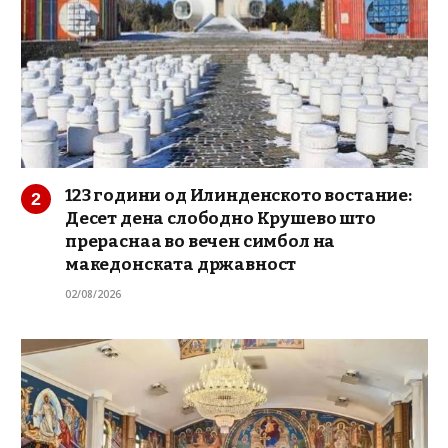
123 години од Илинденското востание:
Десет дена слободно Крушево што
прераснаа во вечен симбол на
македонската државност
02/08/2026