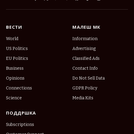
Facebook
X
Pinterest
Vimeo
WhatsApp
TikTok
Instagram
(Twitter)
ВЕСТИ
МАЛЕШ МК
World
Information
US Politics
Advertising
EU Politics
Classified Ads
Business
Contact Info
Opinions
Do Not Sell Data
Connections
GDPR Policy
Science
Media Kits
ПОДДРШКА
Subscriptions