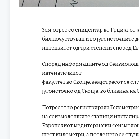
Земјотрес со епицентар во Грција, со 
бил почуствуван и во југоисточните д
интензитет од три степени според Е
Според информациите од Сеизмолошк
математичкиот
факултет во Скопје, земјотресот се сл
југоисточно од Скопје, во близина на С
Потресот го регистрирала Телеметри
на сеизмолошките станици инсталир
Европскиот медитерански сеизмолошк
шест километри, а после него се слу