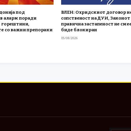
донија под
ВЛЕН: Охридскиот договор не
в аларм поради
сопственост на ДУИ, Законот 
 горештини,
правична застапеност не смее
е со важни препораки
биде блокиран
05/08/2026