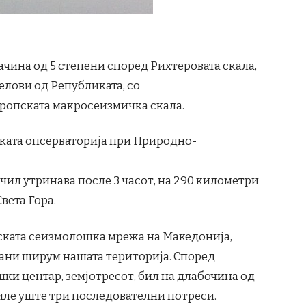
јачина од 5 степени според Рихтеровата скала,
елови од Републиката, со
вропската макросеизмичка скала.
ата опсерваторија при Природно-
учил утринава после 3 часот, на 290 километри
вета Гора.
ската сеизмолошка мрежа на Македонија,
ани ширум нашата територија. Според
и центар, земјотресот, бил на длабочина од
чиле уште три последователни потреси.