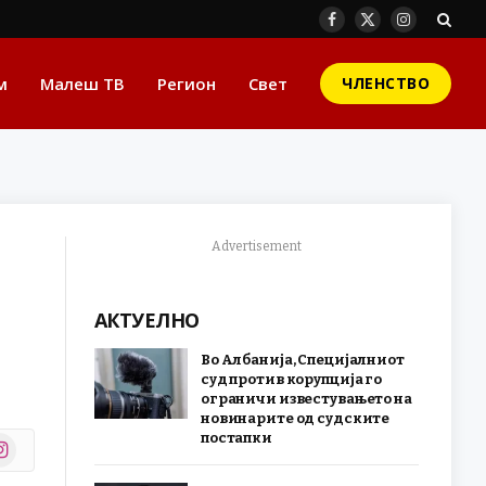
Facebook
X
Instagram
(Twitter)
м
Малеш ТВ
Регион
Свет
ЧЛЕНСТВО
Advertisement
АКТУЕЛНО
Во Албанија, Специјалниот
суд против корупција го
ограничи известувањето на
новинарите од судските
постапки
stagram
r)