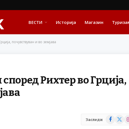
ВЕСТИ
Историја
Магазин
Туриза
рција, почувствуван и во земјава
 според Рихтер во Грција,
јава
Facebook
X
In
Заследи
(Twitte