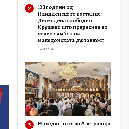
123 години од
Илинденското востание:
Десет дена слободно
Крушево што прераснаа во
вечен симбол на
македонската државност
02/08/2026
Македонците во Австралија