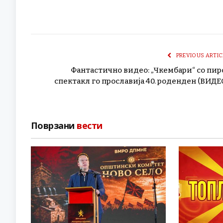
PREVIOUS ARTIC
Фантастично видео: „Чкембари“ со пир
спектакл го прославија 40. роденден (ВИДЕ
Поврзани
вести