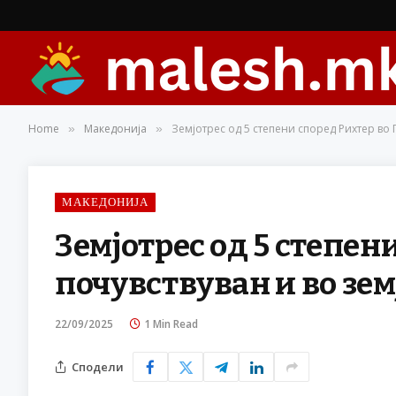
Home
Македонија
Земјотрес од 5 степени според Рихтер во Г
»
»
МАКЕДОНИЈА
Земјотрес од 5 степени
почувствуван и во зем
22/09/2025
1 Min Read
Сподели