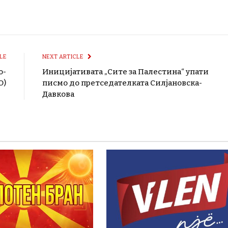
LE
NEXT ARTICLE
о-
Иницијативата „Сите за Палестина“ упати
О)
писмо до претседателката Силјановска-
Давкова