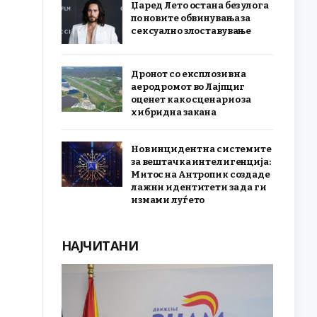
Џаред Лето остана без улога
по новите обвинувања за
сексуално злоставување
Дронот со експлозив на
аеродромот во Лајпциг
оценет како сценарио за
хибридна закана
Нов инцидент на системите
за вештачка интелигенција:
Митос на Антропик создаде
лажни идентитети за да ги
измами луѓето
НАЈЧИТАНИ