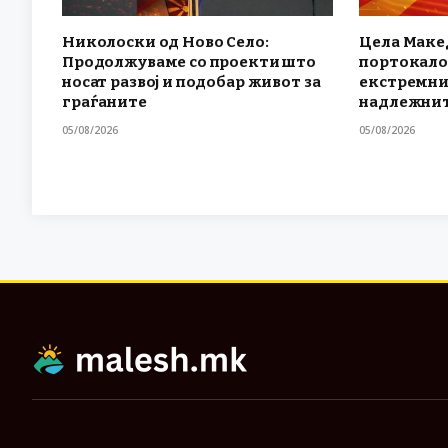
Николоски од Ново Село:
Цела Маке
Продолжуваме со проекти што
портокало
носат развој и подобар живот за
екстремни
граѓаните
надлежнит
05/08/2026
05/08/2026