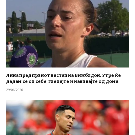
Лина пред првиот настап на Вимблдон: Утре ќе
дадам се од себе, гледајте и навивајте од дома
29/06/2026