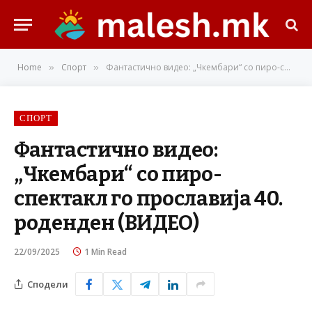
Home
Спорт
Фантастично видео: „Чкембари“ со пиро-спектакл го прославија 40. роденден (ВИДЕО)
»
»
СПОРТ
Фантастично видео:
„Чкембари“ со пиро-
спектакл го прославија 40.
роденден (ВИДЕО)
22/09/2025
1 Min Read
Сподели