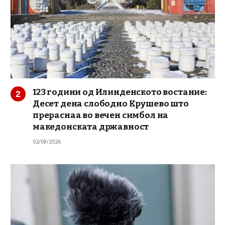
123 години од Илинденското востание:
Десет дена слободно Крушево што
прераснаа во вечен симбол на
македонската државност
02/08/2026