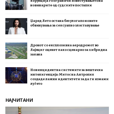
корупција го ограничи известувањето на
новинарите од судските постапки
Џаред Лето остана без улога по новите
обвинувања за сексуално злоставување
Дронот со експлозив на аеродромот во
Лајпциг оценет како сценарио за хибридна
закана
Нов инцидент на системите за вештачка
интелигенција: Митос на Антропик
создаде лажни идентитети за да ги измами
луѓето
НАЈЧИТАНИ