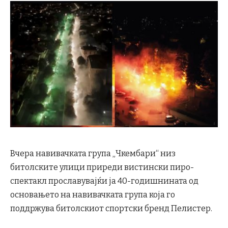
Вчера навивачката група „Чкембари“ низ
битолските улици приреди вистински пиро-
спектакл прославувајќи ја 40-годишнината од
основањето на навивачката група која го
поддржува битолскиот спортски бренд Пелистер.