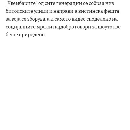
„Чкембарите“ од сите генерации се собраа низ
битолските улици и направија вистинска фешта
за која се зборува, а и самото видео споделено на
социјалните мрежи најдобро говори за шоуто кое
беше приредено.