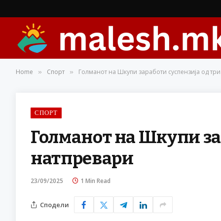
Home
Спорт
Голманот на Шкупи заработи суспензија од тр
»
»
СПОРТ
Голманот на Шкупи за
натпревари
23/09/2025
1 Min Read
Сподели