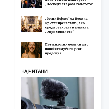
„Последната роза на летото“
„Готик Војсис“ од Велика
Британија настапија со
средновековна музика на
„Охридско лето“
Пет животни лекции што
повеќето луѓе ги учат
предоцна
НАЈЧИТАНИ