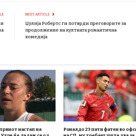
LE
NEXT ARTICLE
 и
Џулија Робертс ги потврди преговорите за
ка
продолжение на култната романтична
комедија
првиот настап на
Роналдо 23 пати фатен во офс
Утре ќе дадам се од
на СП, му требаат уште два за