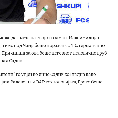
може да смета на својот голман, Максимилијан
ој тимот од Чаир беше поразен со 1-0, германскиот
. Причината за ова беше неговиот нелогично груб
 над Садик.
ампони“ го удри во лице Садик кој падна како
ијата Ралевски, и ВАР технологијата, Гроте беше