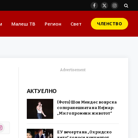
Facebook
X
Instagram
(Twitter)
м
Малеш ТВ
Регион
Свет
ЧЛЕНСТВО
Advertisement
АКТУЕЛНО
(Фото) Шон Мендес во врска
со поранешната на Нејмар:
„Ми го промени животот“
stagram
ЕУ вечерта на „Охридско
r)
лето“ го носи концертот