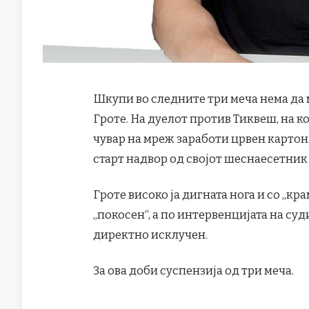
Шкупи во следните три меча нема да 
Гроте. На дуелот против Тиквеш, на к
чувар на мреж заработи црвен картон
старт надвор од својот шеснаесетник
Гроте високо ја дигната нога и со „кр
„покосен“, а по интервенцијата на суд
директно исклучен.
За ова доби суспензија од три меча.