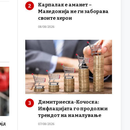
Карпалак е аманет –
Македонија не ги заборава
своите херои
08/08/2026
Димитриеска-Кочоска:
Инфлацијата го продолжи
трендот на намалување
ајд
07/08/2026