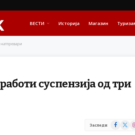
ВЕСТИ
Историја
Магазин
Туриза
и натпревари
работи суспензија од три
Facebook
X
In
Заследи
(Twitte