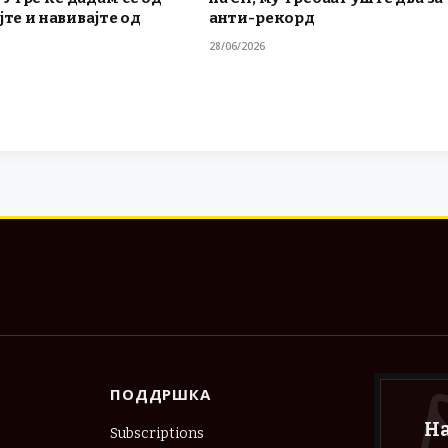
јте и навивајте од
анти-рекорд
28/06/2026
ПОДДРШКА
Н
Subscriptions