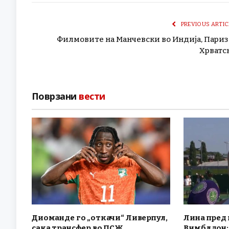
PREVIOUS ARTIC
Филмовите на Манчевски во Индија, Париз
Хрватс
Поврзани
вести
Диоманде го „откачи“ Ливерпул,
Лина пред 
сака трансфер во ПСЖ
Вимблдон: 