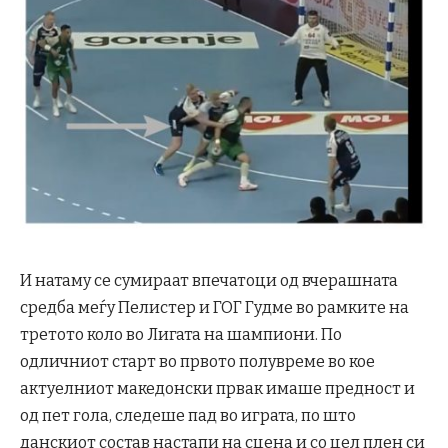
И натаму се сумираат впечатоци од вчерашната
средба меѓу Пелистер и ГОГ Гудме во рамките на
третото коло во Лигата на шампиони. По
одличниот старт во првото полувреме во кое
актуелниот македонски првак имаше предност и
од пет гола, следеше пад во играта, по што
данскиот состав настапи на сцена и со цел плен си