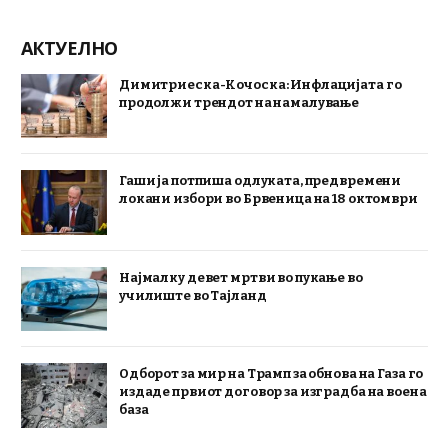
АКТУЕЛНО
Димитриеска-Кочоска: Инфлацијата го
продолжи трендот на намалување
Гаши ја потпиша одлуката, предвремени
локани избори во Брвеница на 18 октомври
Најмалку девет мртви во пукање во
училиште во Тајланд
Одборот за мир на Трамп за обнова на Газа го
издаде првиот договор за изградба на воена
база