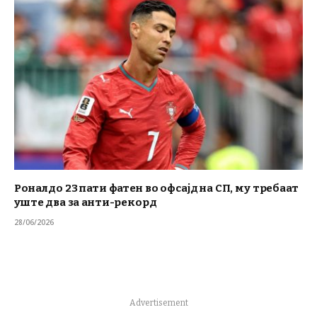
Роналдо 23 пати фатен во офсајд на СП, му требаат
уште два за анти-рекорд
28/06/2026
Advertisement