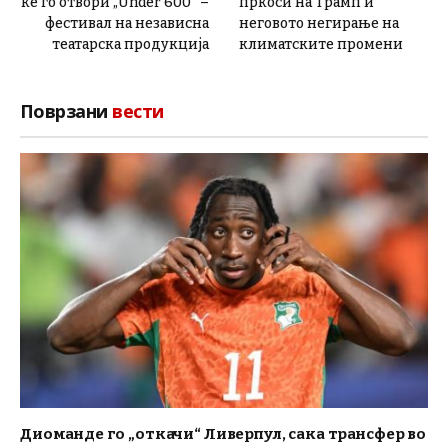
ќе го отвори „Under 600″ –
пркоси на Трамп и
фестивал на независна
неговото негирање на
театарска продукција
климатските промени
Поврзани
вести
Диоманде го „откачи“ Ливерпул, сака трансфер во