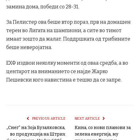
замина дома, победи со 28-31.
За Пелистер ова беше втор пораз, прв на домашен
терен во Лигата на шампиони, а сите во тимот
имаат зошто да жалат. Поддршката од трибините
беше неверојатна.
ЕХФ издвои неколку моменти од оваа средба, а во
центарот на вниманието се најде Жарко
Пешевски кого навистина е тешко да се запре.
PREVIOUS ARTICLE
NEXT ARTICLE
„Снег” на Зоја Бузалковска,
Кина, со нови планови за
во продукција на Штрих
зелена енергија, му