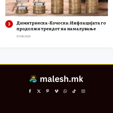
Димитриеска-Кочоска: Инфлацијата го
продолжи трендот на намалување
07/08/2026
Facebook
X
Pinterest
Vimeo
WhatsApp
TikTok
Instagram
(Twitter)