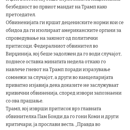
безбедност во првиот мандат на Трамп како
претседател.
Обвиненијата ги кршат децениските норми кои се
обидоа да ги изолираат американските органи за
спроведување на законот од политички
притисоци. Федералниот обвинител во
Вирџинија, кој беше задолжен да го води случајот,
поднесе оставка минатата недела откако го
навлече гневот на Трамп поради изразување
сомнежи за случајот, а други во канцеларијата
приватно изјавија дека доказите не заслужуваат
кривични обвиненија, според извори запознаени
со ова прашање.
Трамп, кој изврши притисок врз главната
обвинителка Пам Бонди да го гони Коми и други
критичари, ја прослави веста. „Правда во