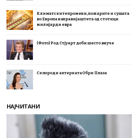
Климатските промени, пожарите и сушата
во Европа направија штета од стотици
милијарди евра
(Фото) Род Стјуарт доби шесто внуче
Се породи актерката Обри Плаза
НАЈЧИТАНИ