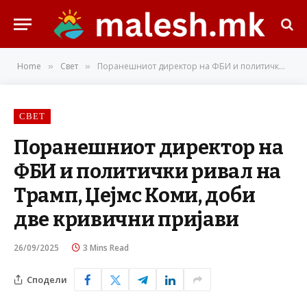
Home
Свет
Поранешниот директор на ФБИ и политички ривал на Трамп, Џејмс Коми, доби две кривични пријави
»
»
СВЕТ
Поранешниот директор на
ФБИ и политички ривал на
Трамп, Џејмс Коми, доби
две кривични пријави
26/09/2025
3 Mins Read
Сподели