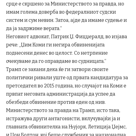
срце е скршено за Министерството за правда, но
имам голема доверба во федералниот судски
систем и сум невин. Затоа, ајде да имаме судење и
да ја задржиме верата.“
Неговиот адвокат, Патрик Џ. Фицџералд, во изјава
рече: „Џим Коми ги негира обвиненијата
поднесени денес во целост. Со нетрпение
очекуваме да го оправдаме во судницата.“
Трамп се закани дека ќе ги затвори своите
политички ривали уште од првата кандидатура за
претседател во 2015 година, но случајот на Коми е
првпат неговата администрација да успее да
обезбеди обвинение против еден од нив.
Министерството за правда на Трамп, исто така,
истражува други антагонисти, вклучувајќи ја и
главната обвинителка на Њујорк, Летиција Џејмс,
и Џон Болтон, кој беше службеник за национална