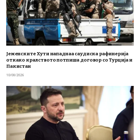
Јеменските Хути нападнаа саудиска рафинерија
откако кралството потпиша договор со Турција и
Пакистан
10/08/2026