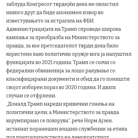
заблуда Конгресот тврдејќи дека не овластил
никого друг да биде анонимен извор во
известувањето за истрагата на ФБИ.
Администрацијата на Трамп спроведе широка
кампања за преобразба на Министерството за
правда, за кое претседателот тврди дека било
користено како политичко оружје кога ја напуштил
функцијата во 2021 година. Трамп се соочи со
федерални обвиненија за лошо ракување со
класифицирани документи и обид да го поништи
својот изборен пораз во 2020 година. И двата
случаи се отфрлени.
„Доналд Трамп нареди кривични гонења на
политички цели, а Министерството за правда
корумпирано се покорува“, рече Норм Ајзен,
истакнат поранешен владин службеник за етика
под претседателството на демократскиот