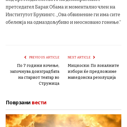
претседател Барак Обама и моментално член на
Институтот Брукингс. „Ова обвинение ги има сите
обележја на одмаздољубиво и неосновано гонење.“
PREVIOUS ARTICLE
NEXT ARTICLE
По 7 години кочење,
Mицкоски: По локалните
започнува доизградбата
избори ќе предложиме
на стариот театар во
македонска резолуција
Струмица
Поврзани
вести