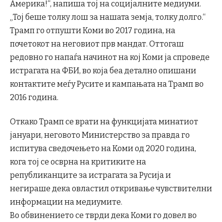
Америка!“, напиша тој на социјалните медиуми.
„Тој беше толку лош за нашата земја, толку долго.“
Трамп го отпушти Коми во 2017 година, на
почетокот на неговиот прв мандат. Оттогаш
редовно го напаѓа начинот на кој Коми ја спроведе
истрагата на ФБИ, во која беа детално опишани
контактите меѓу Русите и кампањата на Трамп во
2016 година.
Откако Трамп се врати на функцијата минатиот
јануари, неговото Министерство за правда го
испитува сведочењето на Коми од 2020 година,
кога тој се осврна на критиките на
републиканците за истрагата за Русија и
негираше дека овластил откривање чувствителни
информации на медиумите.
Во обвинението се тврди дека Коми го довел во