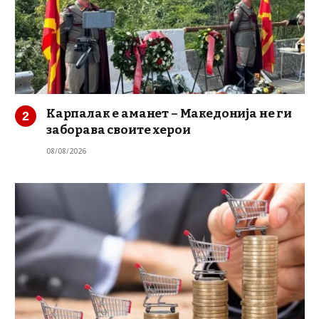
Карпалак е аманет – Македонија не ги
заборава своите херои
08/08/2026