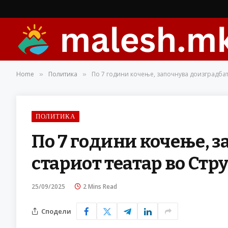
Home
Политика
По 7 години кочење, започнува доизградбат
»
»
ПОЛИТИКА
По 7 години кочење, 
стариот театар во Ст
25/09/2025
2 Mins Read
Сподели