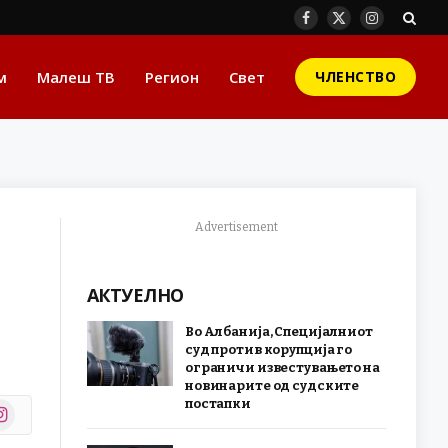
Facebook
X
Instagram
(Twitter)
м
Малеш ТВ
Регион
Свет
ЧЛЕНСТВО
Advertisement
АКТУЕЛНО
Во Албанија, Специјалниот
суд против корупција го
ограничи известувањето на
новинарите од судските
постапки
stagram
r)