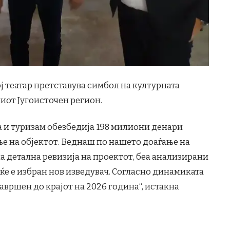
 театар претставува симбол на културната
иот Југоисточен регион.
а и туризам обезбедија 198 милиони денари
ње на објектот. Веднаш по нашето доаѓање на
а детална ревизија на проектот, беа анализирани
ќе е избран нов изведувач. Согласно динамиката
завршен до крајот на 2026 година“, истакна