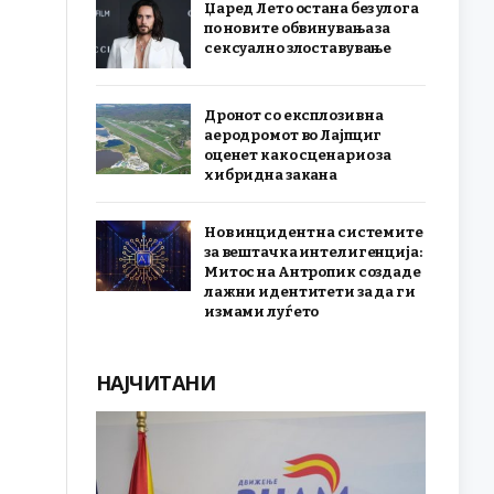
Џаред Лето остана без улога
по новите обвинувања за
сексуално злоставување
Дронот со експлозив на
аеродромот во Лајпциг
оценет како сценарио за
хибридна закана
Нов инцидент на системите
за вештачка интелигенција:
Митос на Антропик создаде
лажни идентитети за да ги
измами луѓето
НАЈЧИТАНИ