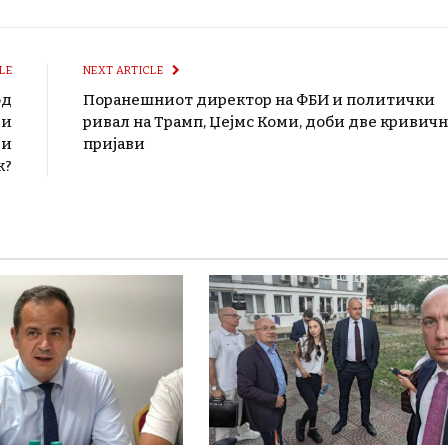
LE
NEXT ARTICLE
од
Поранешниот директор на ФБИ и политички
 и
ривал на Трамп, Џејмс Коми, доби две кривич
 и
пријави
к?