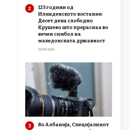
123 години од
Илинденското востание:
Десет дена слободно
Крушево што прераснаа во
вечен симбол на
македонската државност
02/08/2026
Во Албанија, Специјалниот