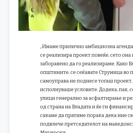
„Имаме прилично амбициозна агенда з
се реализира проект повеќе, сето она
заборавено да го реализираме. Како
општините, се сеќавате Струмица во 
самоуправа не поднесе тогаш проект,
исполнуваше условите. Додека, пак, с
улици генерално за асфалтирање и ре
од страна на Владата и ќе ги финанси
сакаме да пратиме порака дека ние см
подвлече претседателот на македонс
Мицкоски.