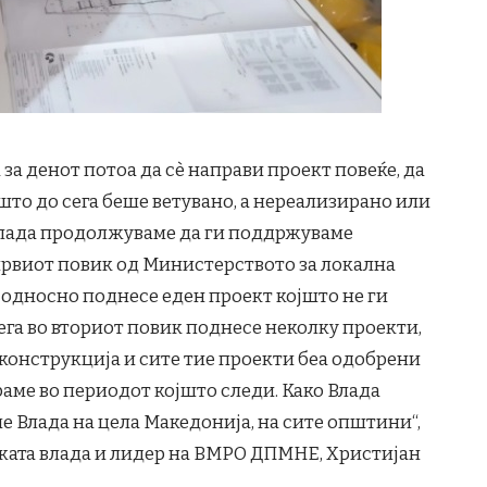
а денот потоа да сè направи проект повеќе, да
 што до сега беше ветувано, а нереализирано или
 Влада продолжуваме да ги поддржуваме
првиот повик од Министерството за локална
 односно поднесе еден проект којшто не ги
ега во вториот повик поднесе неколку проекти,
конструкција и сите тие проекти беа одобрени
раме во периодот којшто следи. Како Влада
е Влада на цела Македонија, на сите општини“,
ката влада и лидер на ВМРО ДПМНЕ, Христијан