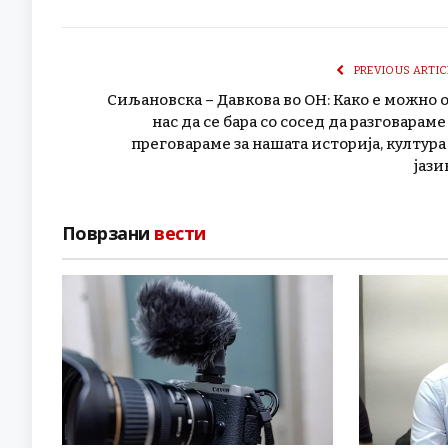
PREVIOUS ARTIC
Сиљановска – Давкова во ОН: Како е можно 
нас да се бара со сосед да разговараме
преговараме за нашата историја, култура
јази
Поврзани
вести