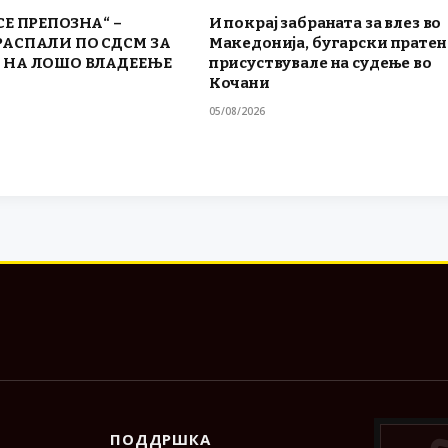
СЕ ПРЕПОЗНА“ –
И покрај забраната за влез во
РАСПАЛИ ПО СДСМ ЗА
Македонија, бугарски прате
 НА ЛОШО ВЛАДЕЕЊЕ
присуствувале на судење во
Кочани
05/08/2026
ПОДДРШКА