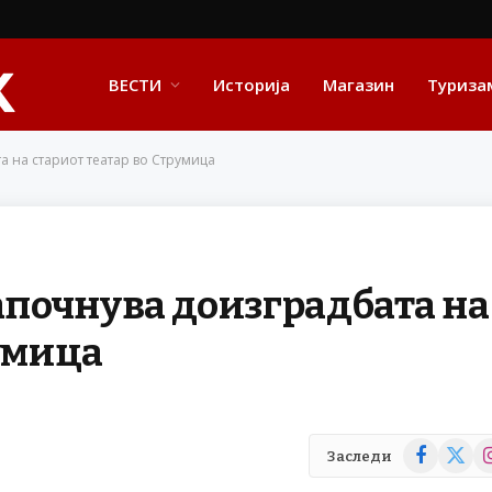
ВЕСТИ
Историја
Магазин
Туриза
а на стариот театар во Струмица
започнува доизградбата на
румица
Facebook
X
In
Заследи
(Twitte