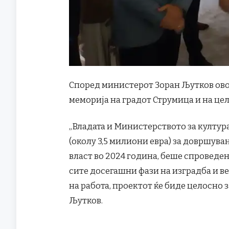
Според министерот Зоран Љутков овој
меморија на градот Струмица и на цел
„Владата и Министерството за култур
(околу 3,5 милиони евра) за довршува
власт во 2024 година, беше спроведен
сите досегашни фази на изградба и ве
на работа, проектот ќе биде целосно 
Љутков.