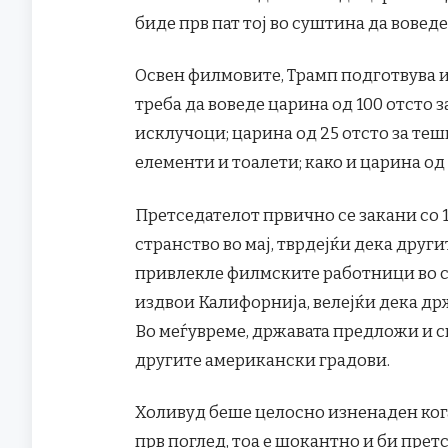
биде прв пат тој во суштина да воведе 
Освен филмовите, Трамп подготвува и
треба да воведе царина од 100 отсто 
исклучоци; царина од 25 отсто за теш
елементи и тоалети; како и царина од
Претседателот првично се закани со 
странство во мај, тврдејќи дека друг
привлекле филмските работници во стр
издвои Калифорнија, велејќи дека др
Во меѓувреме, државата предложи и с
другите американски градови.
Холивуд беше целосно изненаден кога 
прв поглед, тоа е шокантно и би пре