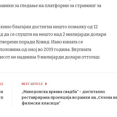
авики за гледање на платформи за стриминг за
кино благајни достигна нешто помалку од 12
ед да се спушти на нешто над 2 милијарди долари
затворени поради Ковид. Иако кината се
 половина од оној во 2019 година. Вкупната
исот не надмина 9 милијарди долари оттогаш.
LE
NEXT ARTICLE
 и
„Македонска крвава свадба“ – дигитално
ип
реставрирана проекција во рамки на „Сезона н
филмски класици“