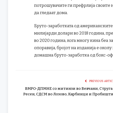
потрошувачите ги префрлија своите н
да гледаат дома.
Бруто-заработката од американските 
милијарди долари во 2018 година, пр
во 2020 година, кога многу кина беа 
опоравија, бројот на изданија е околу
домашна бруто-заработка од бокс-оф
PREVIOUS ARTIC
ВМРО-ДПМНЕ со митинзи во Вевчани, Струга
Ресен, СДСМ во Лозово, Карбинци и Пробишт