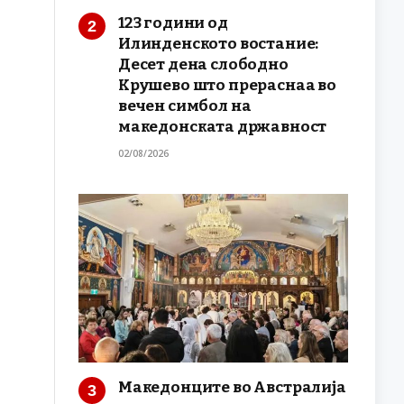
123 години од
Илинденското востание:
Десет дена слободно
Крушево што прераснаа во
вечен симбол на
македонската државност
02/08/2026
Македонците во Австралија