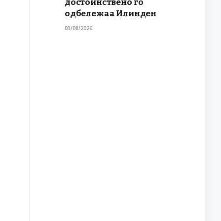
достоинствено го
одбележаа Илинден
03/08/2026