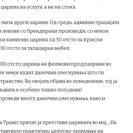
царина на услуга, а не на стока.
 низа други царини. Од среда, администрацијата
за лекови со брендирани производи, со некои
ки камиони; царина од 50 отсто за кујнски
 30 отсто за тапациран мебел.
100 отсто царина на филмови продуцирани во
ите земји нудат даночни олеснувања што ги
анство. Во својата објава во понеделник, тој ја
жавата е особено тешко погодена!
проведе многу даночни олеснувања, како и
Трамп првпат ја претстави царината во мај. „На
тставувало практично целосно запирање на