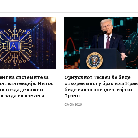
нт на системите за
Ормускиот Теснец ќе биде
интелигенција: Митос
отворен многу брзо или Иран
ик создаде лажни
биде силно погоден, изјави
и за да ги измами
Трамп
05/08/2026