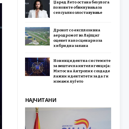
Џаред Лето остана без улога
по новите обвинувања за
сексуално злоставување
Дронот со експлозив на
аеродромот во Лајпциг
оценет како сценарио за
хибридна закана
Нов инцидент на системите
за вештачка интелигенција:
Митос на Антропик создаде
лажни идентитети за да ги
измами луѓето
НАЈЧИТАНИ