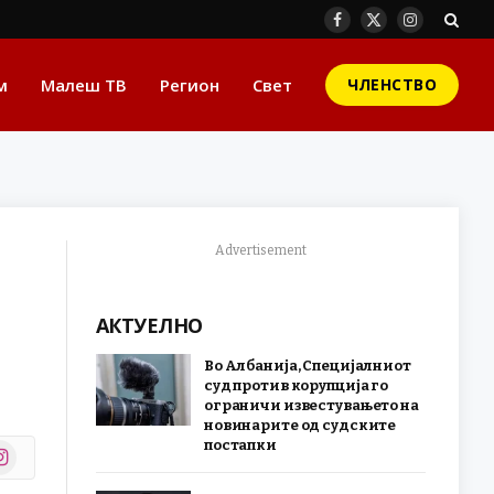
Facebook
X
Instagram
(Twitter)
м
Малеш ТВ
Регион
Свет
ЧЛЕНСТВО
Advertisement
АКТУЕЛНО
Во Албанија, Специјалниот
суд против корупција го
ограничи известувањето на
новинарите од судските
постапки
stagram
r)