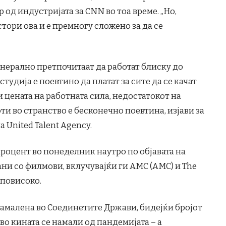
 од индустријата за CNN во тоа време. „Но,
стори ова и е премногу сложено за да се
нерално претпочитаат да работат блиску до
студија е поевтино да платат за сите да се качат
ќи цената на работната сила, недостатокот на
ти во странство е бесконечно поевтина, изјави за
а United Talent Agency.
 процент во понеделник наутро по објавата на
ни со филмови, вклучувајќи ги AMC (AMC) и The
 повисоко.
амалена во Соединетите Држави, бидејќи бројот
во кината се намали од пандемијата – а