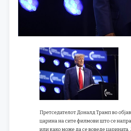
Претседателот Доналд Трамп во објава 
царина на сите филмови што се напра
или како може да се воведе царината. 