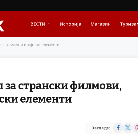
ВЕСТИ
Историја
Магазин
Туриза
ел, камиони и кујнски елементи
 за странски филмови,
нски елементи
Facebook
X
In
Заследи
(Twitte