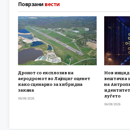
Поврзани
вести
Дронот со експлозив на
Нов инциде
аеродромот во Лајпциг оценет
вештачка 
како сценарио за хибридна
на Антроп
закана
идентитет
луѓето
06/08/2026
06/08/2026