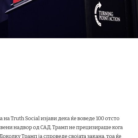
на Truth Social изјави дека ќе воведе 100 отсто
вени надвор од САД. Трамп не прецизираше кога
Доколку Трамп ја спроведе својата закана, тоа ќе