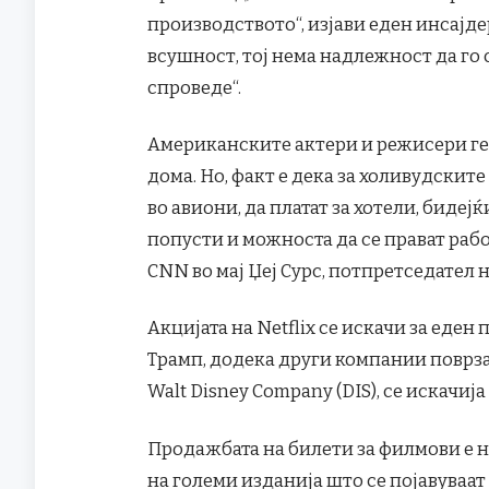
производството“, изјави еден инсајдер
всушност, тој нема надлежност да го 
спроведе“.
Американските актери и режисери ге
дома. Но, факт е дека за холивудските 
во авиони, да платат за хотели, бидеј
попусти и можноста да се прават рабо
CNN во мај Џеј Сурс, потпретседател н
Акцијата на Netflix се искачи за еден
Трамп, додека други компании поврза
Walt Disney Company (DIS), се искачија
Продажбата на билети за филмови е н
на големи изданија што се појавуваат 