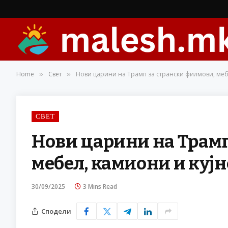
Home
Свет
Нови царини на Трамп за странски филмови, меб
»
»
СВЕТ
Нови царини на Трамп
мебел, камиони и куј
30/09/2025
3 Mins Read
Сподели