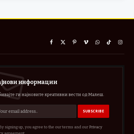
Facebook
X
Pinterest
Vimeo
WhatsApp
TikTok
Instag
(Twitter)
ајнови информации
ивајте ги најновите креативни вести од Малеш.
By signing up, you agree to the our terms and our
Privacy
cy
agreement.