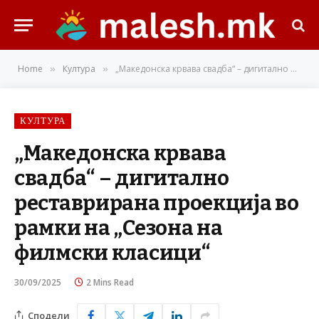
Home
Култура
„Македонска крвава свадба“ – дигитално реставрирана проекција во рамки на „Сезона на филмски класици“
»
»
КУЛТУРА
„Македонска крвава
свадба“ – дигитално
реставрирана проекција во
рамки на „Сезона на
филмски класици“
30/09/2025
2 Mins Read
Сподели