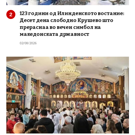
123 години од Илинденското востание:
Десет дена слободно Крушево што
прераснаа во вечен симбол на
македонската државност
02/08/2026