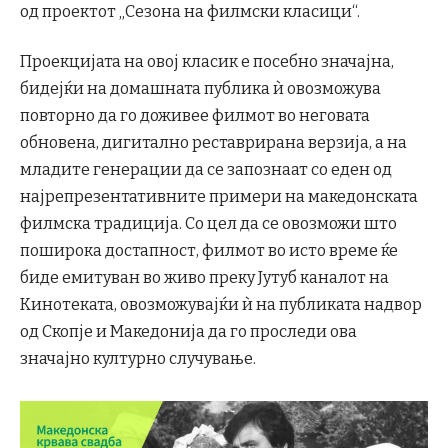
од проектот „Сезона на филмски класици“.
Проекцијата на овој класик е посебно значајна,
бидејќи на домашната публика ѝ овозможува
повторно да го доживее филмот во неговата
обновена, дигитално реставрирана верзија, а на
младите генерации да се запознаат со еден од
најрепрезентативните примери на македонската
филмска традиција. Со цел да се овозможи што
поширока достапност, филмот во исто време ќе
биде емитуван во живо преку Јутуб каналот на
Кинотеката, овозможувајќи ѝ на публиката надвор
од Скопје и Македонија да го проследи ова
значајно културно случување.