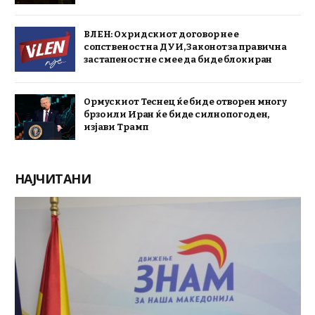
ВЛЕН: Охридскиот договор не е
сопственост на ДУИ, Законот за правична
застапеност не смее да биде блокиран
Ормускиот Теснец ќе биде отворен многу
брзо или Иран ќе биде силно погоден,
изјави Трамп
НАЈЧИТАНИ