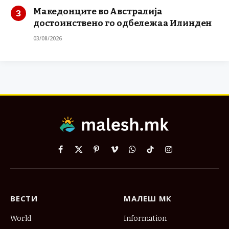
Македонците во Австралија
достоинствено го одбележаа Илинден
03/08/2026
Facebook
X
Pinterest
Vimeo
WhatsApp
TikTok
Instagram
(Twitter)
ВЕСТИ
МАЛЕШ МК
World
Information