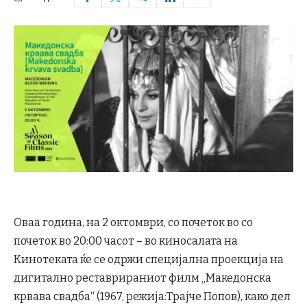
Oваа година, на 2 октомври, со почеток во со
почеток во 20:00 часот – во киносалата на
Кинотеката ќе се одржи специјална проекција на
дигитално реставрираниот филм „Македонска
крвава свадба“ (1967, режија:Трајче Попов), како дел