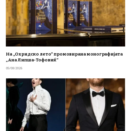
На „Охридско лето“ промовирана монографијата
„Ана Липша-Тофовиќ“
05/08/2026