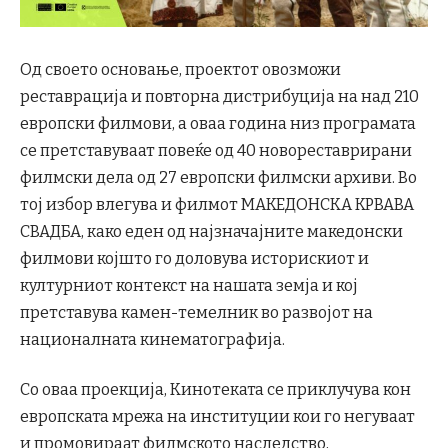
Од своето основање, проектот овозможи
реставрација и повторна дистрибуција на над 210
европски филмови, а оваа година низ програмата
се претставуваат повеќе од 40 новореставрирани
филмски дела од 27 европски филмски архиви. Во
тој избор влегува и филмот МАКЕДОНСКА КРВАВА
СВАДБА, како еден од најзначајните македонски
филмови којшто го доловува историскиот и
културниот контекст на нашата земја и кој
претставува камен-темелник во развојот на
националната кинематографија.
Со оваа проекција, Кинотеката се приклучува кон
европската мрежа на институции кои го негуваат
и промовираат филмското наследство,