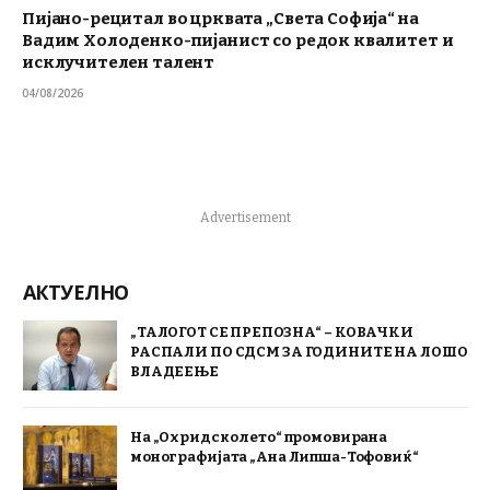
Пијано-рецитал во црквата „Света Софија“ на
Вадим Холоденко-пијанист со редок квалитет и
исклучителен талент
04/08/2026
Advertisement
АКТУЕЛНО
„ТАЛОГОТ СЕ ПРЕПОЗНА“ – КОВАЧКИ
РАСПАЛИ ПО СДСМ ЗА ГОДИНИТЕ НА ЛОШО
ВЛАДЕЕЊЕ
На „Охридско лето“ промовирана
монографијата „Ана Липша-Тофовиќ“