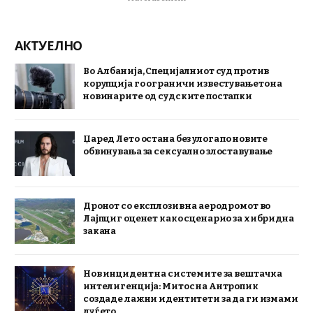
АКТУЕЛНО
Во Албанија, Специјалниот суд против
корупција го ограничи известувањето на
новинарите од судските постапки
Џаред Лето остана без улога по новите
обвинувања за сексуално злоставување
Дронот со експлозив на аеродромот во
Лајпциг оценет како сценарио за хибридна
закана
Нов инцидент на системите за вештачка
интелигенција: Митос на Антропик
создаде лажни идентитети за да ги измами
луѓето