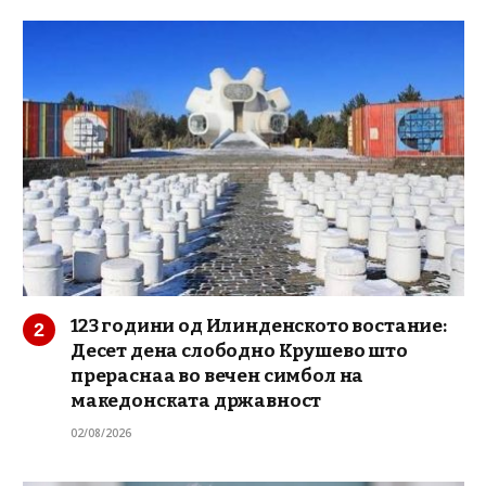
123 години од Илинденското востание:
Десет дена слободно Крушево што
прераснаа во вечен симбол на
македонската државност
02/08/2026