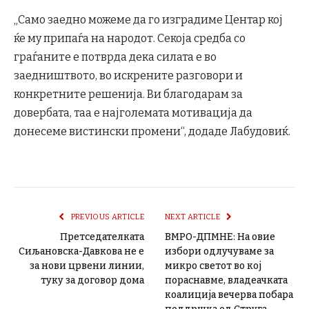
„Само заедно можеме да го изградиме Центар кој
ќе му припаѓа на народот. Секоја средба со
граѓаните е потврда дека силата е во
заедништвото, во искрените разговори и
конкретните решенија. Ви благодарам за
довербата, таа е најголемата мотивација да
донесеме вистински промени“, додаде Лабудовиќ.
PREVIOUS ARTICLE
NEXT ARTICLE
Претседателката
ВМРО-ДПМНЕ: На овие
Сиљановска-Давкова не е
избори одлучуваме за
за нови црвени линии,
микро светот во кој
туку за договор дома
пораснавме, владеачката
коалиција вечерва побара