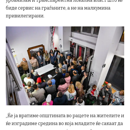
урбанизам и транспарентна локална власт што ќе
биде сервис на граѓаните, а не на малкумина
привилегирани.
„Ќе ја вратиме општината во рацете на жителите и
ќе изградиме средина во која младите ќе сакаат да