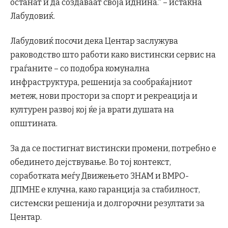
останат и да создаваат своја иднина.“ – истакна
Лабудовиќ.
Лабудовиќ посочи дека Центар заслужува
раководство што работи како вистински сервис на
граѓаните – со подобра комунална
инфраструктура, решенија за сообраќајниот
метеж, нови простори за спорт и рекреација и
културен развој кој ќе ја врати душата на
општината.
За да се постигнат вистински промени, потребно е
обединето дејствување. Во тој контекст,
соработката меѓу Движењето ЗНАМ и ВМРО-
ДПМНЕ е клучна, како гаранција за стабилност,
системски решенија и долгорочни резултати за
Центар.