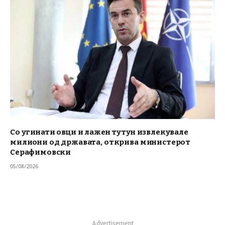
Со угинати овци и лажен тутун извлекувале
милиони од државата, открива министерот
Серафимовски
05/08/2026
Advertisement