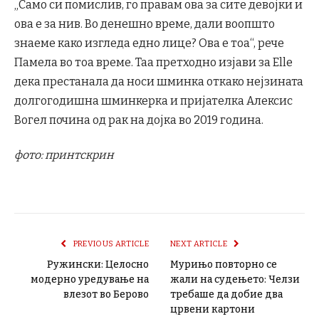
„Само си помислив, го правам ова за сите девојки и
ова е за нив. Во денешно време, дали воопшто
знаеме како изгледа едно лице? Ова е тоа“, рече
Памела во тоа време. Таа претходно изјави за Elle
дека престанала да носи шминка откако нејзината
долгогодишна шминкерка и пријателка Алексис
Вогел почина од рак на дојка во 2019 година.
фото: принтскрин
PREVIOUS ARTICLE
NEXT ARTICLE
Ружински: Целосно
Мурињо повторно се
модерно уредување на
жали на судењето: Челзи
влезот во Берово
требаше да добие два
црвени картони