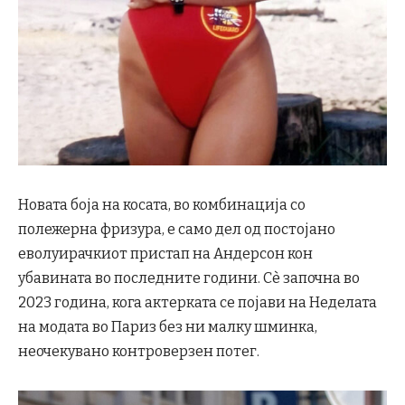
Новата боја на косата, во комбинација со
полежерна фризура, е само дел од постојано
еволуирачкиот пристап на Андерсон кон
убавината во последните години. Сè започна во
2023 година, кога актерката се појави на Неделата
на модата во Париз без ни малку шминка,
неочекувано контроверзен потег.