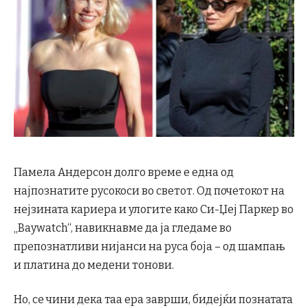
Памела Андерсон долго време е една од
најпознатите русокоси во светот. Од почетокот на
нејзината кариера и улогите како Си-Џеј Паркер во
„Baywatch“, навикнавме да ја гледаме во
препознатливи нијанси на руса боја – од шампањ
и платина до медени тонови.
Но, се чини дека таа ера заврши, бидејќи познатата