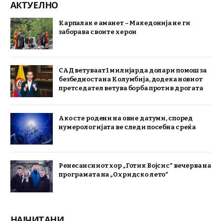
АКТУЕЛНО
Карпалак е аманет – Македонија не ги
заборава своите херои
САД ветуваат 1 милијарда долари помош за
безбедноста на Колумбија, додека новиот
претседател ветува борба против дрогата
Ако сте родени на овие датуми, според
нумерологијата ве следи посебна среќа
Ренесансниот хор „Готик Војсис“ вечерва на
програмата на „Охридско лето“
НАЈЧИТАНИ