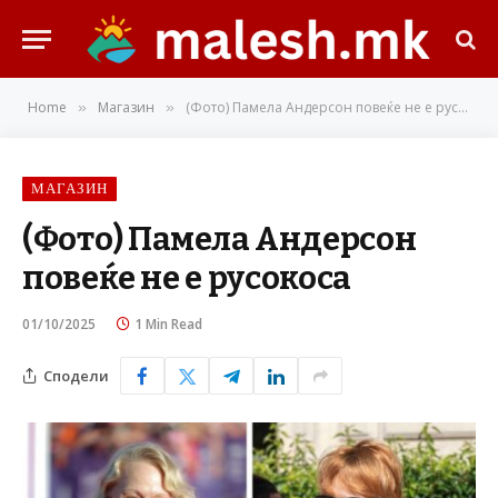
Home
Магазин
(Фото) Памела Андерсон повеќе не е русокоса
»
»
МАГАЗИН
(Фото) Памела Андерсон
повеќе не е русокоса
01/10/2025
1 Min Read
Сподели