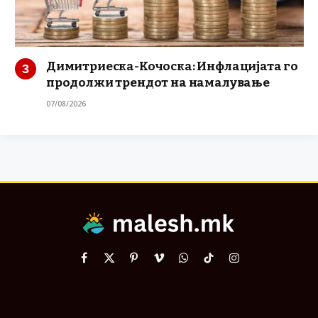
Димитриеска-Кочоска: Инфлацијата го
продолжи трендот на намалување
07/08/2026
Facebook
X
Pinterest
Vimeo
WhatsApp
TikTok
Instagram
(Twitter)