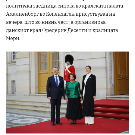
политичка заедница синоќа во кралската палата
Амалиенборг во Копенхаген присуствуваа на
вечера, што во нивна чест ја организираа
данскиот крал Фредерик Десетти и кралицата
Мери.