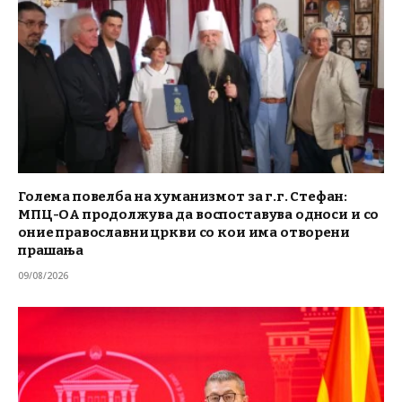
Голема повелба на хуманизмот за г.г. Стефан:
МПЦ-ОА продолжува да воспоставува односи и со
оние православни цркви со кои има отворени
прашања
09/08/2026