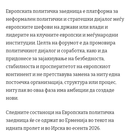
Европската политичка заедница е платформа за
неформален политички и стратешки дијалог меѓу
европските шефови на држави или влади и
лидерите на клучните европски и меѓународни
институции. Целта на форумот е да промовира
политичкиот дијалог и соработка, како и да
придонесе за зајакнување на безбедноста,
стабилноста и просперитетот на европскиот
континент и не претставува замена за ниту една
постоечка организација, структура или процес,
ниту пак во оваа фаза има амбиции да создаде
нови.
Следните состаноци на Европската политичка
заедница ќе се одржат во Ерменија во текот на
идната пролет и во Ирска во есента 2026.