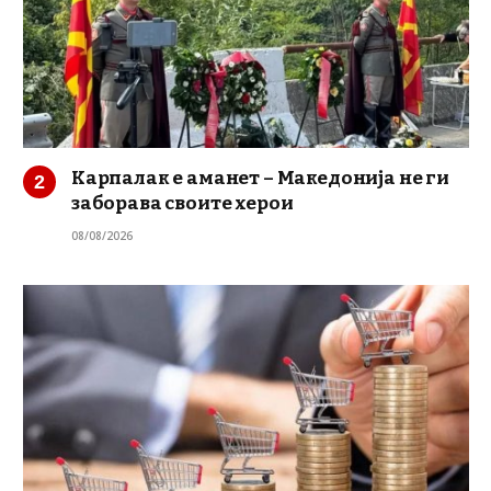
Карпалак е аманет – Македонија не ги
заборава своите херои
08/08/2026