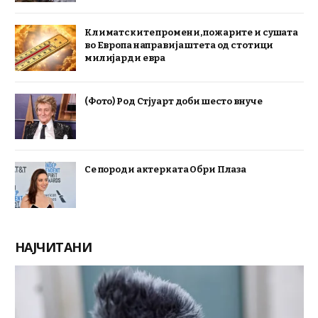
Климатските промени, пожарите и сушата
во Европа направија штета од стотици
милијарди евра
(Фото) Род Стјуарт доби шесто внуче
Се породи актерката Обри Плаза
НАЈЧИТАНИ