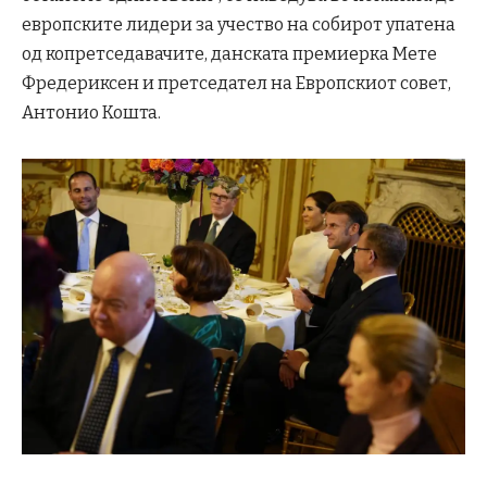
европските лидери за учество на собирот упатена
од копретседавачите, данската премиерка Мете
Фредериксен и претседател на Европскиот совет,
Антонио Кошта.