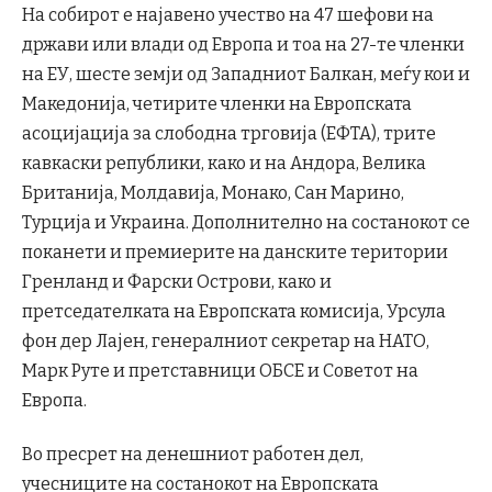
На собирот е најавено учество на 47 шефови на
држави или влади од Европа и тоа на 27-те членки
на ЕУ, шесте земји од Западниот Балкан, меѓу кои и
Македонија, четирите членки на Европската
асоцијација за слободна трговија (ЕФТА), трите
кавкаски републики, како и на Андора, Велика
Британија, Молдавија, Монако, Сан Марино,
Турција и Украина. Дополнително на состанокот се
поканети и премиерите на данските територии
Гренланд и Фарски Острови, како и
претседателката на Европската комисија, Урсула
фон дер Лајен, генералниот секретар на НАТО,
Марк Руте и претставници ОБСЕ и Советот на
Европа.
Во пресрет на денешниот работен дел,
учесниците на состанокот на Европската