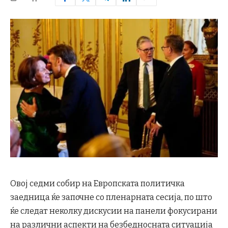
Овој седми собир на Европската политичка
заедница ќе започне со пленарната сесија, по што
ќе следат неколку дискусии на панели фокусирани
на различни аспекти на безбедносната ситуација