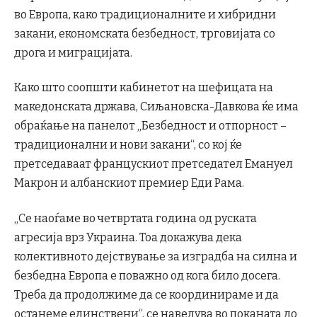
во Европа, како традиционалните и хибридни
закани, економската безбедност, трговијата со
дрога и миграцијата.
Како што соопшти кабинетот на шефицата на
македонската држава, Сиљановска-Давкова ќе има
обраќање на панелот „Безбедност и отпорност –
традиционални и нови закани“, со кој ќе
претседаваат францускиот претседател Емануел
Макрон и албанскиот премиер Еди Рама.
„Се наоѓаме во четвртата година од руската
агресија врз Украина. Тоа докажува дека
колективното дејствување за изградба на силна и
безбедна Европа е поважно од кога било досега.
Треба да продолжиме да се координираме и да
останеме единствени“, се наведува во поканата до