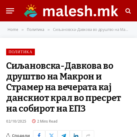
Home
Политика
Сиљановска-Давкова во друштво на Макрон и Страмер на вечерата кај данскиот крал во пресрет на собирот на ЕПЗ
»
»
ПОЛИТИКА
Сиљановска-Давкова во
друштво на Макрон и
Страмер на вечерата кај
данскиот крал во пресрет
на собирот на ЕПЗ
02/10/2025
2 Mins Read
Сподели