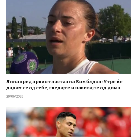
Лина пред првиот настап на Вимблдон: Утре ќе
дадам се од себе, гледајте и навивајте од дома
29/06/2026