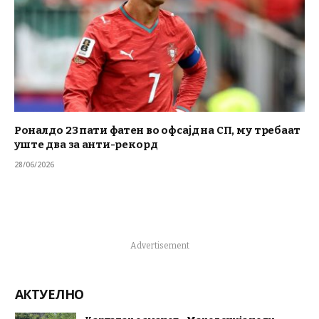
Роналдо 23 пати фатен во офсајд на СП, му требаат
уште два за анти-рекорд
28/06/2026
Advertisement
АКТУЕЛНО