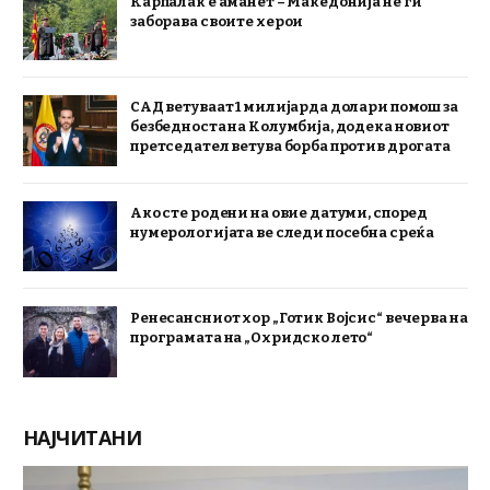
Карпалак е аманет – Македонија не ги
заборава своите херои
САД ветуваат 1 милијарда долари помош за
безбедноста на Колумбија, додека новиот
претседател ветува борба против дрогата
Ако сте родени на овие датуми, според
нумерологијата ве следи посебна среќа
Ренесансниот хор „Готик Војсис“ вечерва на
програмата на „Охридско лето“
НАЈЧИТАНИ