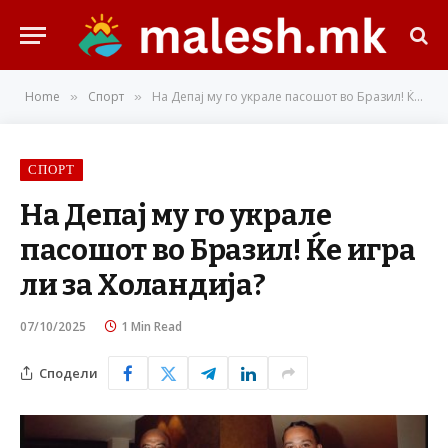
Home
Спорт
На Депај му го украле пасошот во Бразил! Ќе игра ли за Холандија?
»
»
СПОРТ
На Депај му го украле
пасошот во Бразил! Ќе игра
ли за Холандија?
07/10/2025
1 Min Read
Сподели