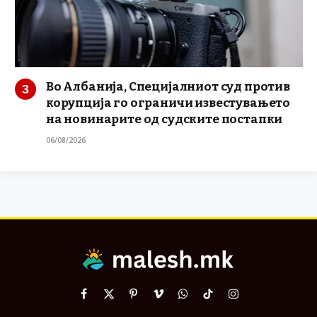
Во Албанија, Специјалниот суд против
корупција го ограничи известувањето
на новинарите од судските постапки
06/08/2026
Facebook
X
Pinterest
Vimeo
WhatsApp
TikTok
Instagram
(Twitter)