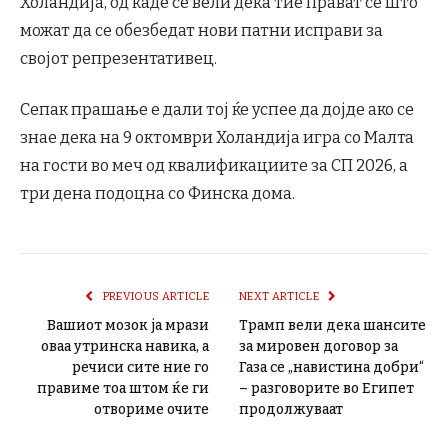
Холандија, од каде се вели дека тие прават се што
можат да се обезбедат нови патни исправи за
својот репрезентативец.
Сепак прашање е дали тој ќе успее да дојде ако се
знае дека на 9 октомври Холандија игра со Малта
на гости во меч од квалификациите за СП 2026, а
три дена подоцна со Финска дома.
PREVIOUS ARTICLE
NEXT ARTICLE
Вашиот мозок ја мрази
Трамп вели дека шансите
оваа утринска навика, а
за мировен договор за
речиси сите ние го
Газа се „навистина добри“
правиме тоа штом ќе ги
– разговорите во Египет
отвориме очите
продолжуваат