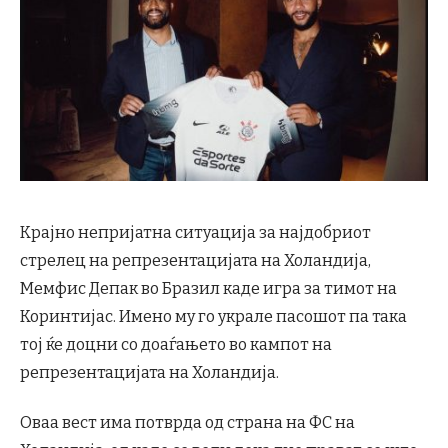
Крајно непријатна ситуација за најдобриот
стрелец на репрезентацијата на Холандија,
Мемфис Депак во Бразил каде игра за тимот на
Коринтијас. Имено му го украле пасошот па така
тој ќе доцни со доаѓањето во кампот на
репрезентацијата на Холандија.
Оваа вест има потврда од страна на ФС на