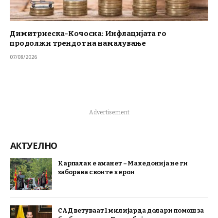
Димитриеска-Кочоска: Инфлацијата го
продолжи трендот на намалување
07/08/2026
Advertisement
АКТУЕЛНО
Карпалак е аманет – Македонија не ги
заборава своите херои
САД ветуваат 1 милијарда долари помош за