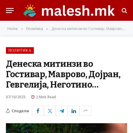
Home
Политика
Денеска митинзи во Гостивар, Маврово, Дојран, Гевгелија, Неготино…
»
»
ПОЛИТИКА
Денеска митинзи во
Гостивар, Маврово, Дојран,
Гевгелија, Неготино…
07/10/2025
2 Mins Read
Сподели