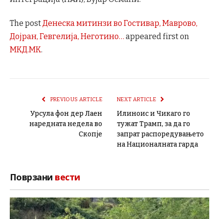
The post
Денеска митинзи во Гостивар, Маврово,
Дојран, Гевгелија, Неготино…
appeared first on
МКД.МК
.
PREVIOUS ARTICLE
NEXT ARTICLE
Урсула фон дер Лаен
Илиноис и Чикаго го
наредната недела во
тужат Трамп, за да го
Скопје
запрат распоредувањето
на Националната гарда
Поврзани
вести