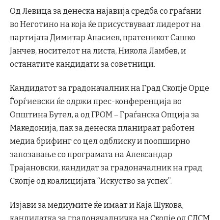
Од Левица за денеска најавија средба со граѓани
во Неготино на која ќе присуствуваат лидерот на
партијата Димитар Апасиев, пратеникот Сашко
Јанчев, носителот на листа, Никола Ламбев, и
останатите кандидати за советници.
Кандидатот за градоначалник на Град Скопје Орце
Ѓорѓиевски ќе одржи прес-конференција во
Општина Бутел, а од ГРОМ – Граѓанска Опција за
Македонија, пак за денеска планираат работен
медиа брифинг со цел одблиску и поопширно
запозавање со програмата на Александар
Трајановски, кандидат за градоначалник на град
Скопје од коалицијата “Искуство за успех”.
Изјави за медиумите ќе имаат и Каја Шукова,
кандидатка за градоначалничка на Скопје од СДСМ