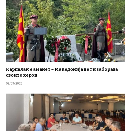
Карпалак е аманет – Македонија не ги заборава
своите херои
08/08/2026