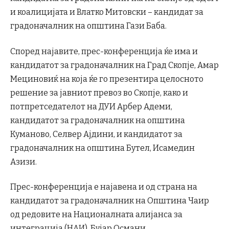
и коалицијата и Влатко Митовски – кандидат за
градоначалник на општина Гази Баба.
Според најавите, прес-конференција ќе има и
кандидатот за градоначалник на Град Скопје, Амар
Мециновиќ на која ќе го презентира целосното
решение за јавниот превоз во Скопје, како и
потпретседателот на ДУИ Арбер Адеми,
кандидатот за градоначалник на општина
Куманово, Селвер Ајдини, и кандидатот за
градоначалник на општина Бутел, Исамедин
Азизи.
Прес-конференција е најавена и од страна на
кандидатот за градоначалник на Општина Чаир
од редовите на Националната алијанса за
интеграција (НАИ), Бујар Османи.