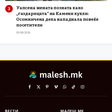
Уапсена жената позната како
„газдарицата“ на Камени кукли:
Осомничена дека нападнала повеќе
посетители
03/08/2026
Facebook
X
Pinterest
Vimeo
WhatsApp
TikTok
Instagram
(Twitter)
ВЕСТИ
МАЛЕШ МК