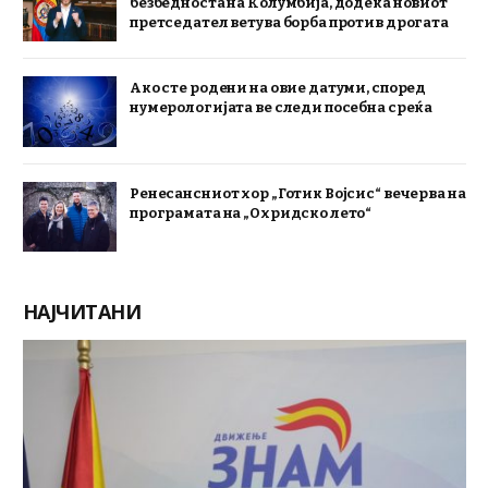
безбедноста на Колумбија, додека новиот
претседател ветува борба против дрогата
Ако сте родени на овие датуми, според
нумерологијата ве следи посебна среќа
Ренесансниот хор „Готик Војсис“ вечерва на
програмата на „Охридско лето“
НАЈЧИТАНИ