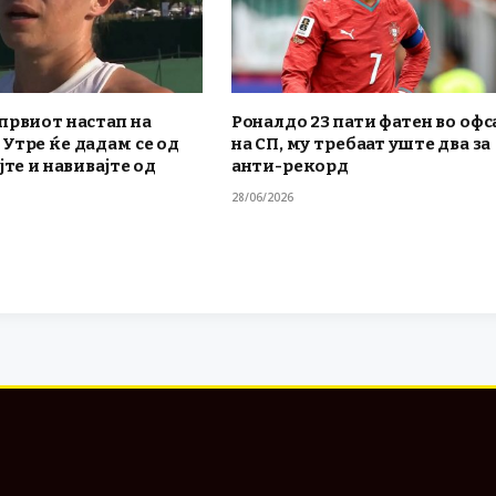
првиот настап на
Роналдо 23 пати фатен во офс
Утре ќе дадам се од
на СП, му требаат уште два за
јте и навивајте од
анти-рекорд
28/06/2026