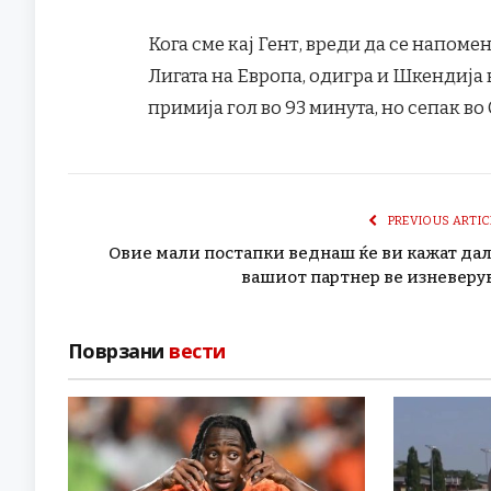
Кога сме кај Гент, вреди да се напоме
Лигата на Европа, одигра и Шкендија во
примија гол во 93 минута, но сепак во
PREVIOUS ARTIC
Овие мали постапки веднаш ќе ви кажат да
вашиот партнер ве изневеру
Поврзани
вести