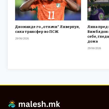
Диоманде го „откачи“ Ливерпул,
Лина пред 
сака трансфер во ПСЖ
Вимблдон: 
себе, гледа
29/06/2026
дома
29/06/2026