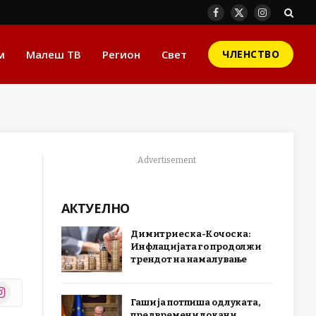
Facebook
X
Instagram
(Twitter)
м
Малеш ТВ
Регион
Свет
ЧЛЕНСТВО
Advertisement
АКТУЕЛНО
Димитриеска-Кочоска:
Инфлацијата го продолжи
трендот на намалување
stagram
Гаши ја потпиша одлуката,
r)
предвремени локани