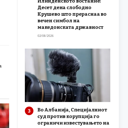
Илинденското востание:
Десет дена слободно
Крушево што прераснаа во
вечен симбол на
македонската државност
02/08/2026
а
Во Албанија, Специјалниот
суд против корупција го
ограничи известувањето на