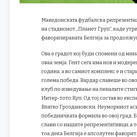
Македонската фудбалска репрезентаци
на стадионот „Планет Груп“, каде утр
фаворизираната Белгија за продолжу
Ова е градот кој буди спомени од мина
оваа земја. Гент сега има нов и модер
година, а во самиот комплекс е и ст
голема победа. Вардар славеше во ово
клуб по изведување на пеналите стиг
Интер-тото Куп. Од тој состав во експ
Влатко Гроздановски. Неуморниот аси
победничката формила во овој град. 
слави со нашите репрезентативци, а т
тоа дека Белгија е апсолутен фаворит