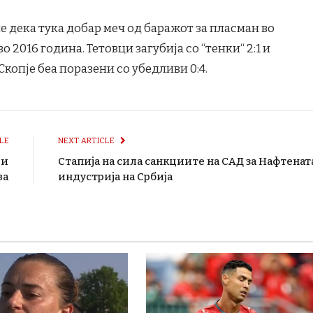
не дека тука добар меч од баражот за пласман во
 2016 година. Тетовци загубија со “тенки“ 2:1 и
 Скопје беа поразени со убедливи 0:4.
LE
NEXT ARTICLE
ли
Стапија на сила санкциите на САД за Нафтенат
ва
индустрија на Србија