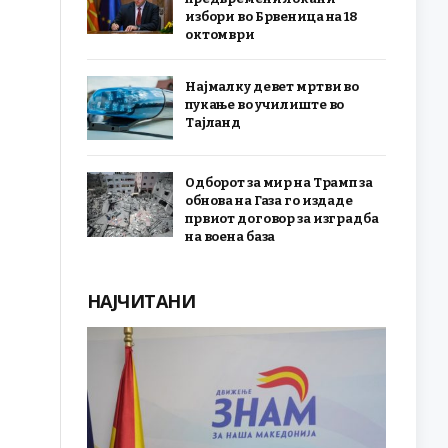
избори во Брвеница на 18
октомври
Најмалку девет мртви во
пукање во училиште во
Тајланд
Одборот за мир на Трамп за
обнова на Газа го издаде
првиот договор за изградба
на воена база
НАЈЧИТАНИ