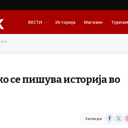
ВЕСТИ
Историја
Магазин
Туриза
ент!
о се пишува историја во
Facebook
X
In
Заследи
(Twitte