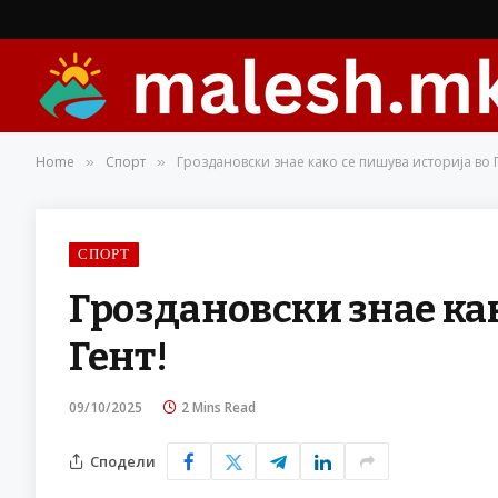
Home
Спорт
Гроздановски знае како се пишува историја во Г
»
»
СПОРТ
Гроздановски знае как
Гент!
09/10/2025
2 Mins Read
Сподели