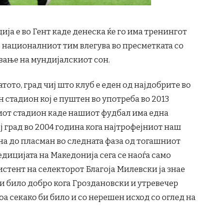
ја е во Гент каде денеска ќе го има тренингот
е националниот тим влегува во пресметката со
вање на мундијалскиот сон.
тото, град чиј што клуб е еден од најдобрите во
ен стадион кој е пуштен во употреба во 2013
ариот стадион каде нашиот фудбал има една
ј град во 2004 година кога најтрофејниот наш
на до пласман во следната фаза од тогашниот
едицијата на Македонија сега се наоѓа само
стент на селекторот Благоја Милевски ја знае
Би било добро кога Гроздановски и утревечер
оа секако би било и со нерешен исход со оглед на
.