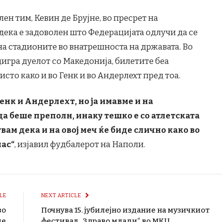
ен тим, Кевин де Брујне, во пресрет на
дека е задоволен што Федерацијата одлучи да се
на стадионите во внатрешноста на државата. Во
одигра дуелот со Македонија, билетите беа
сто како и во Генк и во Андерлехт пред тоа.
енк и Андерлехт, но ја имавме и на
а беше преполн, инаку тешко е со атлетската
увам дека и на овој меч ќе биде слично како во
нас“
, изјавил фудбалерот на Наполи.
LE
NEXT ARTICLE
во
Почнува 15. јубилејно издание на музичкиот
ие
фестивал „Здраво млади“ во МКЦ