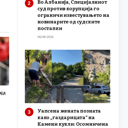
Во Албанија, Специјалниот
суд против корупција го
ограничи известувањето на
новинарите од судските
постапки
06/08/2026
ајд
Уапсена жената позната
како „газдарицата“ на
Камени кукли: Осомничена