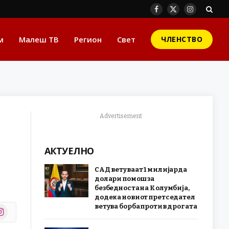
Facebook
X
Instagram
(Twitter)
м
Малеш ТВ
Регион
Свет
ЧЛЕНСТВО
Advertisement
АКТУЕЛНО
САД ветуваат 1 милијарда
долари помош за
безбедноста на Колумбија,
додека новиот претседател
ветува борба против дрогата
stagram
r)