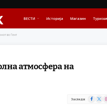
ВЕСТИ
Историја
Магазин
Туриза
онот во Гент
олна атмосфера на
Facebook
X
In
Заследи
(Twitte