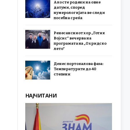
Ако сте родени на овие
датуми, според
нумерологијата ве следи
посебна среќа
Ренесансниот хор „Готик
Војсис“ вечерва на
програмата на „Охридско
лето“
Денес портокалова фаза:
Температурите до 40
степени
НАЈЧИТАНИ