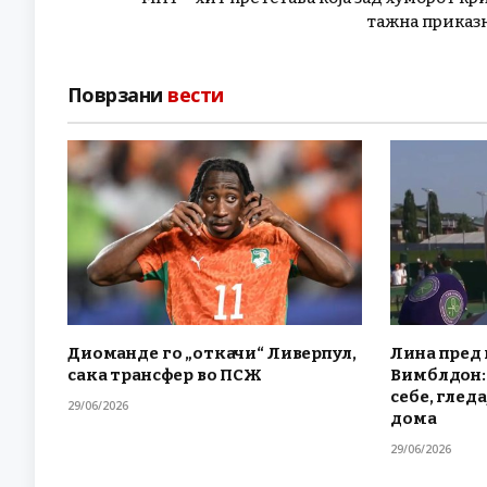
тажна приказ
Поврзани
вести
Диоманде го „откачи“ Ливерпул,
Лина пред 
сака трансфер во ПСЖ
Вимблдон: 
себе, гледа
29/06/2026
дома
29/06/2026