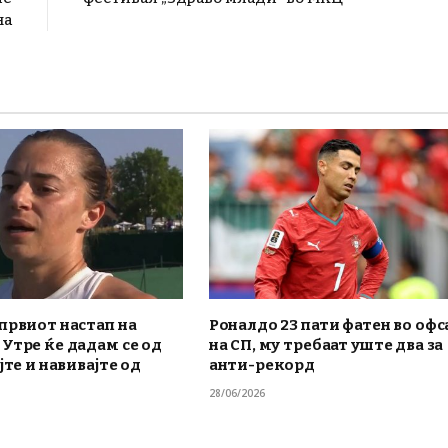
на
првиот настап на
Роналдо 23 пати фатен во офс
Утре ќе дадам се од
на СП, му требаат уште два за
јте и навивајте од
анти-рекорд
28/06/2026