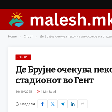
Home
Спорт
Де Брујне очекува пеколна атмосфера на стади
»
»
СПОРТ
Де Брујне очекува пек
стадионот во Гент
10/10/2025
1 Min Read
Сподели