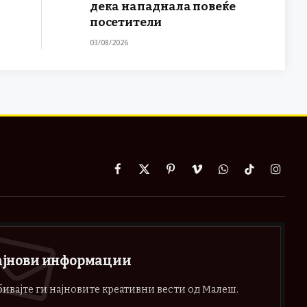
дека нападнала повеќе
посетители
03/08/2026
Facebook
X
Pinterest
Vimeo
WhatsApp
TikTok
Instag
(Twitter)
ајнови информации
ивајте ги најновите креативни вести од Малеш.