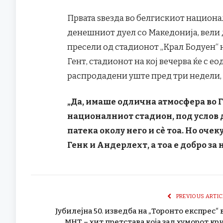
Првата ѕвезда во белгискиот национал
денешниот дуел со Македонија, вели 
пресели од стадионот „Крал Бодуен“ 
Гент, стадионот на кој вечерва ќе с е
распродадени уште пред три недели, и
„Да, имаше одлична атмосфера во Г
националниот стадион, под услов д
патека околу него и сè тоа. Но очек
Генк и Андерлехт, а тоа е добро за 
PREVIOUS ARTIC
Јубилејна 50. изведба на „Торонто експрес“ 
МНТ – хит претстава која зад хуморот кр