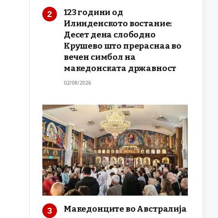
123 години од
Илинденското востание:
Десет дена слободно
Крушево што прераснаа во
вечен симбол на
македонската државност
02/08/2026
Македонците во Австралија