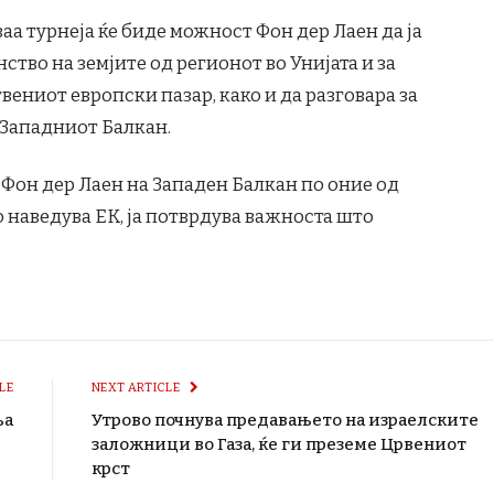
аа турнеја ќе биде можност Фон дер Лаен да ја
тво на земјите од регионот во Унијата и за
ениот европски пазар, како и да разговара за
 Западниот Балкан.
 Фон дер Лаен на Западен Балкан по оние од
 наведува ЕК, ја потврдува важноста што
LE
NEXT ARTICLE
ња
Утрово почнува предавањето на израелските
заложници во Газа, ќе ги преземе Црвениот
крст