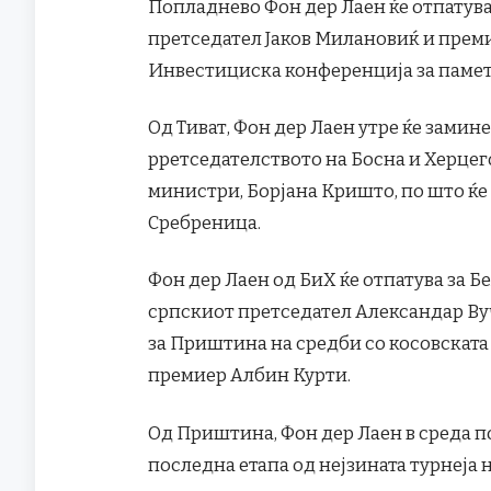
Попладнево Фон дер Лаен ќе отпатува 
претседател Јаков Милановиќ и премие
Инвестициска конференција за памет
Од Тиват, Фон дер Лаен утре ќе замине
pретседателството на Босна и Херцег
министри, Борјана Кришто, по што ќе
Сребреница.
Фон дер Лаен од БиХ ќе отпатува за Бе
српскиот претседател Александар Вуч
за Приштина на средби со косовската
премиер Албин Курти.
Од Приштина, Фон дер Лаен в среда по
последна етапа од нејзината турнеја 