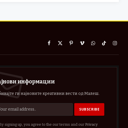
Facebook
X
Pinterest
Vimeo
WhatsApp
TikTok
Instag
(Twitter)
ајнови информации
ивајте ги најновите креативни вести од Малеш.
By signing up, you agree to the our terms and our
Privacy