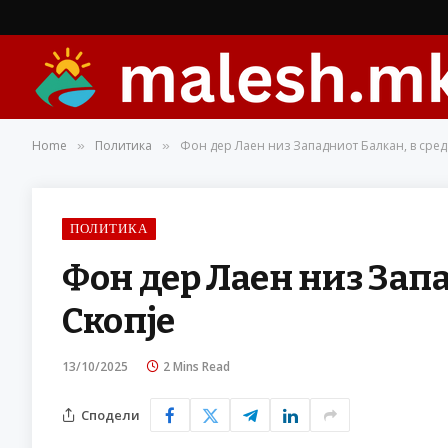
Home
Политика
Фон дер Лаен низ Западниот Балкан, в сред
»
»
ПОЛИТИКА
Фон дер Лаен низ Запа
Скопје
13/10/2025
2 Mins Read
Сподели