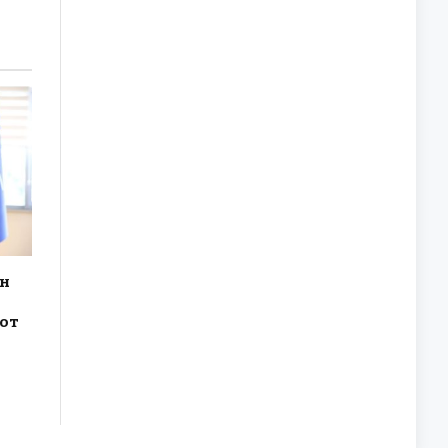
ун
рот