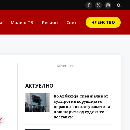
Facebook
X
Instagram
(Twitter)
м
Малеш ТВ
Регион
Свет
ЧЛЕНСТВО
Advertisement
АКТУЕЛНО
Во Албанија, Специјалниот
суд против корупција го
ограничи известувањето на
новинарите од судските
постапки
stagram
r)