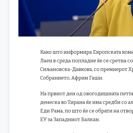
Како што информира Европската комиси
Лаен в среда попладне ќе се сретна 
Сиљановска-Давкова, со премиерот Х
Собранието, Африм Гаши.
На првиот ден од овогодишната петта
денеска во Тирана ќе има средби со а
Еди Рама, по што ќе се обрати на от
ЕУ за Западниот Балкан.