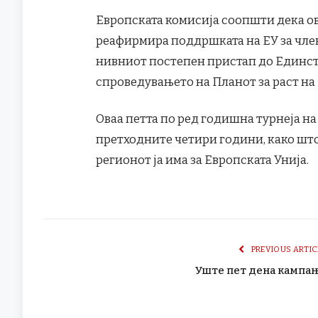
Европската комисија соопшти дека ов
реафирмира поддршката на ЕУ за членс
нивниот постепен пристап до Единств
спроведувањето на Планот за раст на
Оваа петта по ред годишна турнеја на
претходните четири години, како што
регионот ја има за Европската Унија.
PREVIOUS ARTIC
Уште пет дена кампа