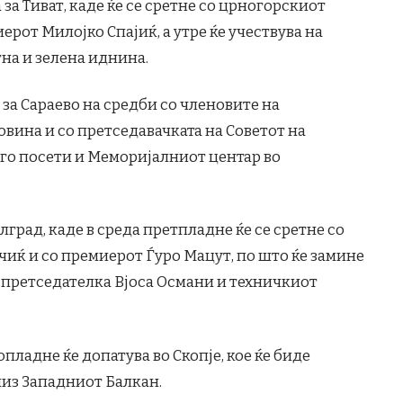
за Тиват, каде ќе се сретне со црногорскиот
рот Милојко Спајиќ, а утре ќе учествува на
на и зелена иднина.
 за Сараево на средби со членовите на
овина и со претседавачката на Советот на
 го посети и Меморијалниот центар во
лград, каде в среда претпладне ќе се сретне со
иќ и со премиерот Ѓуро Мацут, по што ќе замине
 претседателка Вјоса Османи и техничкиот
пладне ќе допатува во Скопје, кое ќе биде
низ Западниот Балкан.