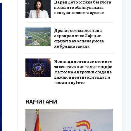
Џаред Лето остана без улога
по новите обвинувања за
сексуално злоставување
Дронот со експлозив на
аеродромот во Лајпциг
оценет како сценарио за
хибридна закана
Нов инцидент на системите
за вештачка интелигенција:
Митос на Антропик создаде
лажни идентитети за да ги
измами луѓето
НАЈЧИТАНИ