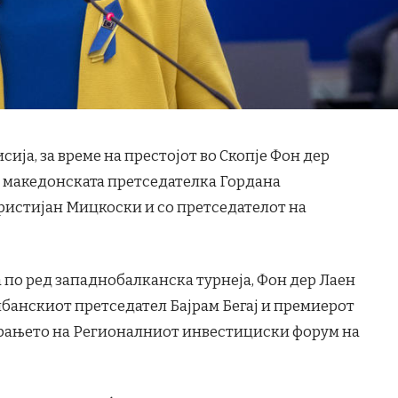
ја, за време на престојот во Скопје Фон дер
со македонската претседателка Гордана
ристијан Мицкоски и со претседателот на
 по ред западнобалканска турнеја, Фон дер Лаен
лбанскиот претседател Бајрам Бегај и премиерот
ворањето на Регионалниот инвестициски форум на