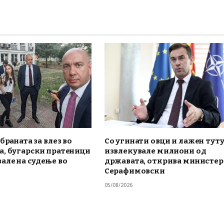
браната за влез во
Со угинати овци и лажен тут
а, бугарски пратеници
извлекувале милиони од
але на судење во
државата, открива министе
Серафимовски
05/08/2026