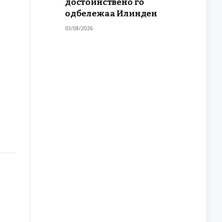
достоинствено го
одбележаа Илинден
03/08/2026