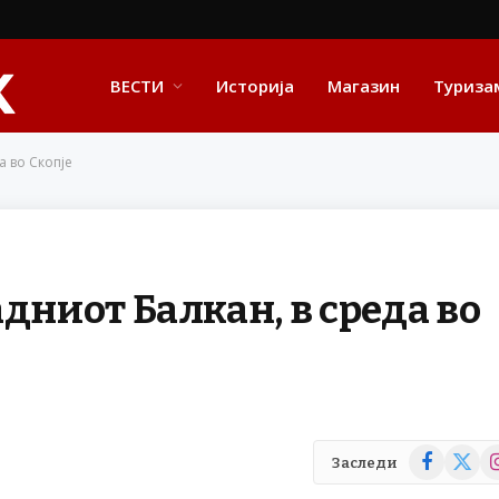
ВЕСТИ
Историја
Магазин
Туриза
а во Скопје
дниот Балкан, в среда во
Facebook
X
In
Заследи
(Twitte