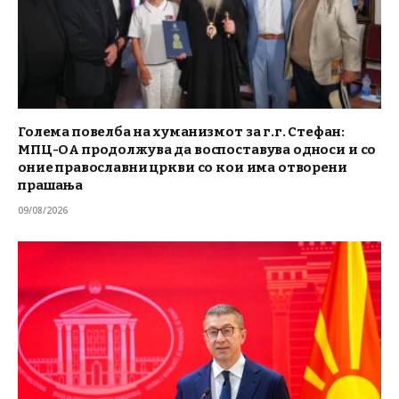
Голема повелба на хуманизмот за г.г. Стефан:
МПЦ-ОА продолжува да воспоставува односи и со
оние православни цркви со кои има отворени
прашања
09/08/2026