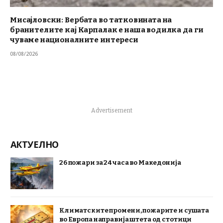
Мисајловски: Вербата во татковината на
бранителите кај Карпалак е наша водилка да ги
чуваме националните интереси
08/08/2026
Advertisement
АКТУЕЛНО
26 пожари за 24 часа во Македонија
Климатските промени, пожарите и сушата
во Европа направија штета од стотици