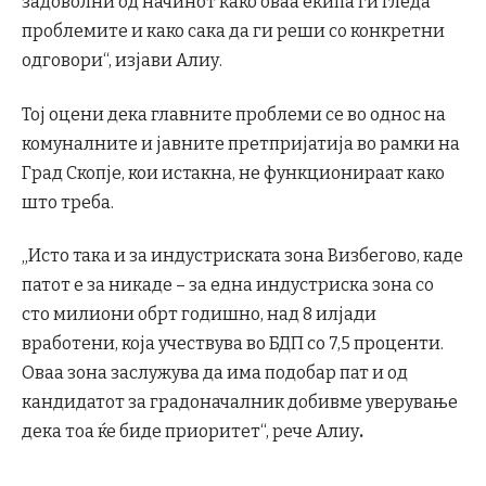
задоволни од начинот како оваа екипа ги гледа
проблемите и како сака да ги реши со конкретни
одговори“, изјави Алиу.
Тој оцени дека главните проблеми се во однос на
комуналните и јавните претпријатија во рамки на
Град Скопје, кои истакна, не функционираат како
што треба.
„Исто така и за индустриската зона Визбегово, каде
патот е за никаде – за една индустриска зона со
сто милиони обрт годишно, над 8 илјади
вработени, која учествува во БДП со 7,5 проценти.
Оваа зона заслужува да има подобар пат и од
кандидатот за градоначалник добивме уверување
дека тоа ќе биде приоритет“, рече Алиу
.