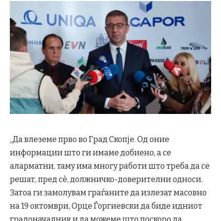
„Да влеземе прво во Град Скопје. Од оние
информации што ги имаме добиено, а се
аларматни, таму има многу работи што треба да се
решат, пред сè, должничко-доверителни односи.
Затоа ги замолувам граѓаните да излезат масовно
на 19 октомври, Орце Ѓоргиевски да биде идниот
градоначалник и да можеме што поскоро да