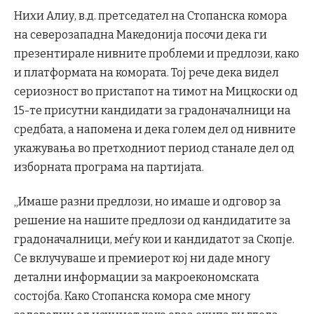
Нихи Алиу, в.д. претседател на Стопанска комора
на северозападна Македонија посочи дека ги
презентирале нивните проблеми и предлози, како
и платформата на комората. Тој рече дека видел
сериозност во пристапот на тимот на Мицкоски од
15-те присутни кандидати за градоначалници на
средбата, а напомена и дека голем дел од нивните
укажувања во претходниот период станале дел од
изборната програма на партијата.
„Имаше разни предлози, но имаше и одговор за
решение на нашите предлози од кандидатите за
градоначалници, меѓу кои и кандидатот за Скопје.
Се вклучуваше и премиерот кој ни даде многу
детални информации за макроекономската
состојба. Како Стопанска комора сме многу