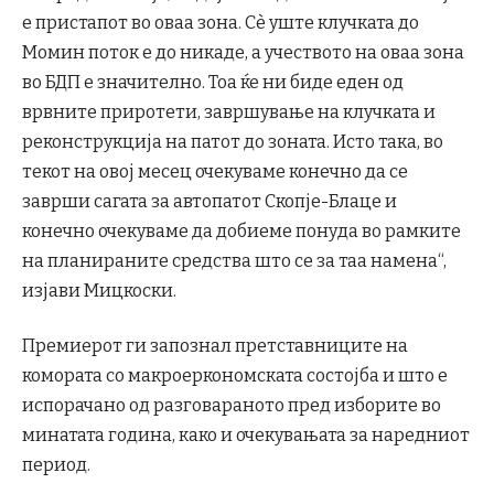
е пристапот во оваа зона. Сè уште клучката до
Момин поток е до никаде, а учеството на оваа зона
во БДП е значително. Тоа ќе ни биде еден од
врвните приротети, завршување на клучката и
реконструкција на патот до зоната. Исто така, во
текот на овој месец очекуваме конечно да се
заврши сагата за автопатот Скопје-Блаце и
конечно очекуваме да добиеме понуда во рамките
на планираните средства што се за таа намена“,
изјави Мицкоски.
Премиерот ги запознал претставниците на
комората со макроеркономската состојба и што е
испорачано од разговараното пред изборите во
минатата година, како и очекувањата за наредниот
период.