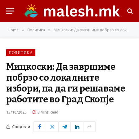
Home
Политика
Мицкоски: Да завршиме побрзо со локалните избори, па да ги решаваме работите во Град Скопје
»
»
ПОЛИТИКА
Мицкоски: Да завршиме
побрзо со локалните
избори, па да ги решаваме
работите во Град Скопје
13/10/2025
3 Mins Read
Сподели