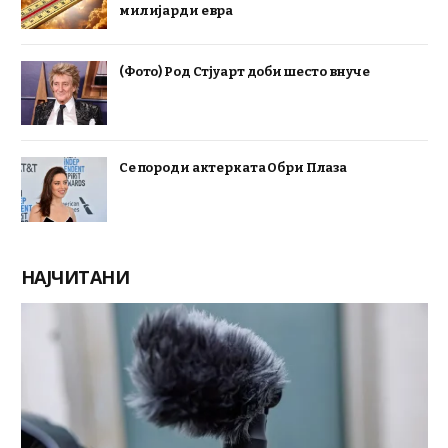
милијарди евра
(Фото) Род Стјуарт доби шесто внуче
Се породи актерката Обри Плаза
НАЈЧИТАНИ