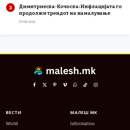
Димитриеска-Кочоска: Инфлацијата го
продолжи трендот на намалување
07/08/2026
Facebook
X
Pinterest
Vimeo
WhatsApp
TikTok
Instagram
(Twitter)
ВЕСТИ
МАЛЕШ МК
World
Information