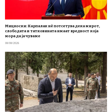
Мицкоски: Карпалак нè потсетува дека мирот,
слободата и татковината имаат вредност која
мора да ја чуваме
08/08/2026