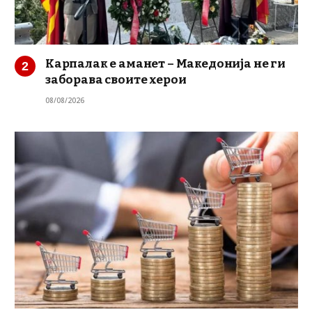
Карпалак е аманет – Македонија не ги
заборава своите херои
08/08/2026