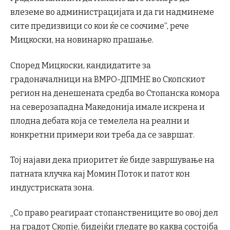
влеземе во администрацијата и да ги надминеме
сите предизвици со кои ќе се соочиме“, рече
Мицкоски, на новинарко прашање.
Според Мицкоски, кандидатите за
градоначалници на ВМРО-ДПМНЕ во Скопскиот
регион на денешената средба во Стопанска комора
на северозападна Македонија имале искрена и
плодна дебата која се темелела на реални и
конкретни примери кои треба да се завршат.
Тој најави дека приоритет ќе биде завршување на
патната клучка кај Момин Поток и патот кон
индустриската зона.
„Со право реагираат стопанствениците во овој дел
на градот Скопје, бидејќи гледате во каква состојба